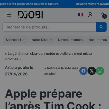
Skip to navigation
Skip to content
qui fait plaisir sans alourdir la facture.
Deviens membre DJOBI ! Déb
0
Recherche pour :
Service client
Notre Discord
Devenir membre
Nos promos
«
La génération ultra-connectée est-elle vraiment mieux
informée ?
Article publié le
« Retour à la liste des
27/04/2026
articles
Apple prépare
l’après Tim Cook :