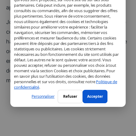
partenaires. Cela peut inclure, par exemple, les produits
appareils.
consultés ou commandés, afin de vous suggérer des offres
plus pertinentes. Sous réserve de votre consentement,
nous utilisons également des cookies et technologies
John Ternus semble parfaitement conscient de
similaires pour améliorer votre expérience : faciliter la
cet équilibre. Bien qu’issu du monde du
navigation, sécuriser les commandes, mémoriser vos
préférences et mesurer l’audience du site. Certains cookies
hardware, il ne compte pas reléguer le software
peuvent être déposés par des partenaires tiers à des fins
statistiques ou publicitaires. Les cookies strictement
ou les services au second plan. Au contraire, il
nécessaires au bon fonctionnement du site sont utilisés par
défaut. Les autres ne le sont qu’avec votre accord. Vous
entend poursuivre cette dynamique et explorer
pouvez accepter, refuser ou personnaliser vos choix à tout
de nouvelles opportunités à la frontière entre
moment via la section Cookies et choix publicitaires. Pour
en savoir plus sur l’utilisation des cookies, des données
matériel et logiciel.
personnelles et sur vos droits, consultez notre
Politique de
confidentialité
.
Personnaliser
Refuser
Accepter