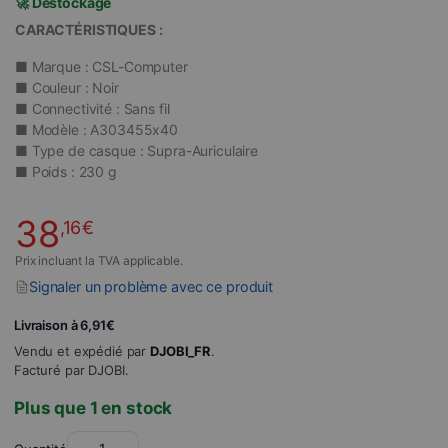
🚀 Déstockage
CARACTÉRISTIQUES :
■ Marque : CSL-Computer
■ Couleur : Noir
■ Connectivité : Sans fil
■ Modèle : A303455x40
■ Type de casque : Supra-Auriculaire
■ Poids : 230 g
38
,16
€
Prix incluant la TVA applicable.
Signaler un problème avec ce produit
Livraison à 6,91€
Vendu et expédié par
DJOBI_FR
.
Facturé par DJOBI.
Plus que 1 en stock