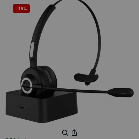
-
15%