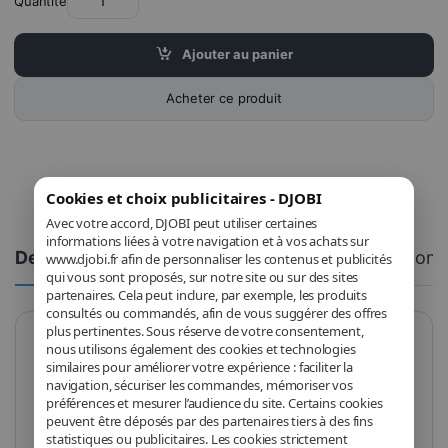
Quantité
Ajouter au panier
Acheter ce produit
Cookies et choix publicitaires - DJOBI
Avec votre accord, DJOBI peut utiliser certaines
informations liées à votre navigation et à vos achats sur
Description
Spécifications
Comm
www.djobi.fr afin de personnaliser les contenus et publicités
qui vous sont proposés, sur notre site ou sur des sites
partenaires. Cela peut inclure, par exemple, les produits
consultés ou commandés, afin de vous suggérer des offres
plus pertinentes. Sous réserve de votre consentement,
nous utilisons également des cookies et technologies
Transformez votre expérience audio avec le casque
similaires pour améliorer votre expérience : faciliter la
Bluetooth CSL, conçu pour offrir un son exceptionnel
navigation, sécuriser les commandes, mémoriser vos
préférences et mesurer l’audience du site. Certains cookies
sans les contraintes des câbles. Idéal pour les
peuvent être déposés par des partenaires tiers à des fins
amateurs de musique, les professionnels en télétravail
statistiques ou publicitaires. Les cookies strictement