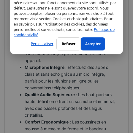
ou les gamers, ce casque allie confort, qualité sonore
nécessaires au bon fonctionnement du site sont utilisés par
et polyvalence.
défaut. Les autres ne le sont qu’avec votre accord. Vous
pouvez accepter, refuser ou personnaliser vos choix à tout
moment via la section Cookies et choix publicitaires. Pour
en savoir plus sur l’utilisation des cookies, des données
Caractéristiques Principales :
personnelles et sur vos droits, consultez notre
Politique de
confidentialité
.
Connectivité Sans Fil
: Grâce à la technologie
Personnaliser
Refuser
Accepter
Bluetooth 5.0, profitez d’une connexion stable et
sans interruption jusqu’à 10 mètres de votre
appareil.
Microphone Intégré
: Effectuez des appels
clairs et sans écho grâce au micro intégré,
parfait pour les réunions en ligne ou les
conversations téléphoniques.
Qualité Audio Supérieure
: Les haut-parleurs
haute définition offrent un son riche et immersif,
avec des basses profondes et des aigus
cristallins.
Confort Ergonomique
: Les coussinets en
mousse à mémoire de forme et le bandeau