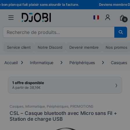
Skip to navigation
Skip to content
n plan qui fait plaisir sans alourdir la facture.
Deviens membre DJOBI
0
Recherche pour :
Service client
Notre Discord
Devenir membre
Nos promos
Accueil
Informatique
Périphériques
Casques
›
1 offre disponible
À partir de
38,16
€
Casques
,
Informatique
,
Périphériques
,
PROMOTIONS
CSL – Casque bluetooth avec Micro sans Fil +
Station de charge USB