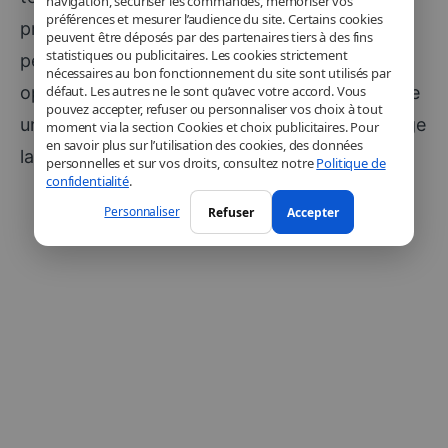
navigation, sécuriser les commandes, mémoriser vos
préférences et mesurer l’audience du site. Certains cookies
proposer un iPhone Fold réactif aujourd’hui et
peuvent être déposés par des partenaires tiers à des fins
statistiques ou publicitaires. Les cookies strictement
performant dans plusieurs années. La batterie,
nécessaires au bon fonctionnement du site sont utilisés par
optimisée pour l’écran pliable, devrait tenir toute
défaut. Les autres ne le sont qu’avec votre accord. Vous
pouvez accepter, refuser ou personnaliser vos choix à tout
une journée sans problème et prendre en charge
moment via la section Cookies et choix publicitaires. Pour
en savoir plus sur l’utilisation des cookies, des données
la recharge rapide et MagSafe.
personnelles et sur vos droits, consultez notre
Politique de
confidentialité
.
Personnaliser
Refuser
Accepter