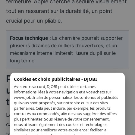
fermeture. Apple cherche à séduire visuellement
tout en rassurant sur la durabilité, un point
crucial pour un pliable.
Focus technique :
La charnière pourrait supporter
plusieurs dizaines de milliers d’ouvertures, et un
mécanisme interne limiterait l’usure du pli sur le
long terme.
Puissance et autonomie :
Cookies et choix publicitaires - DJOBI
Avec votre accord, DJOBI peut utiliser certaines
un iPhone à l’épreuve du
informations liées à votre navigation et à vos achats sur
www.djobi.fr afin de personnaliser les contenus et publicités
temps
qui vous sont proposés, sur notre site ou sur des sites
partenaires. Cela peut inclure, par exemple, les produits
consultés ou commandés, afin de vous suggérer des offres
La puce interne serait une A20 ou A21 Pro,
plus pertinentes. Sous réserve de votre consentement,
capable de gérer le multitâche, le gaming 3D et
nous utilisons également des cookies et technologies
similaires pour améliorer votre expérience : faciliter la
toutes les applications lourdes. L’objectif est de