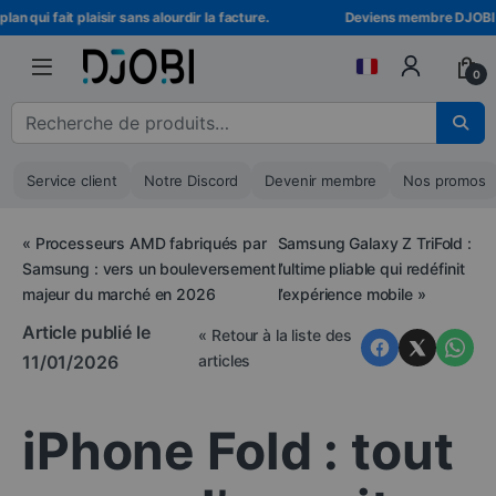
Skip to navigation
Skip to content
qui fait plaisir sans alourdir la facture.
Deviens membre DJOBI ! Déb
0
Recherche pour :
Service client
Notre Discord
Devenir membre
Nos promos
«
Processeurs AMD fabriqués par
Samsung Galaxy Z TriFold :
Samsung : vers un bouleversement
l’ultime pliable qui redéfinit
majeur du marché en 2026
l’expérience mobile
»
Article publié le
« Retour à la liste des
11/01/2026
articles
iPhone Fold : tout