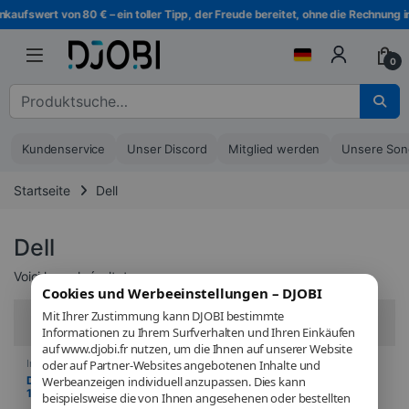
Zur Navigation springen
Direkt zum Inhalt
kaufswert von 80 € – ein toller Tipp, der Freude bereitet, ohne die Rechnung in
0
Suche nach :
Kundenservice
Unser Discord
Mitglied werden
Unsere Son
Startseite
Dell
Dell
Voici le seul résultat
Cookies und Werbeeinstellungen – DJOBI
Mit Ihrer Zustimmung kann DJOBI bestimmte
Filter
Informationen zu Ihrem Surfverhalten und Ihren Einkäufen
auf www.djobi.fr nutzen, um die Ihnen auf unserer Website
Informatik
,
Laptop
,
Laptops
oder auf Partner-Websites angebotenen Inhalte und
Dell 16 DC16250 – PC portable
Werbeanzeigen individuell anzupassen. Dies kann
16″ Full HD+ IPS – Intel Core 7
beispielsweise die von Ihnen angesehenen oder bestellten
150U – 16 Go DDR5 – SSD 512