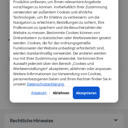
Produkte umfassen, um Ihnen relevantere Angebote
Go – Windows 11 Pro
vorschlagen zu können. Vorbehaltlich Ihrer Zustimmung
verwenden wir außerdem Cookies und ähnliche
Technologien, um Ihr Erlebnis zu verbessern: um die
Navigation zu erleichtern, Bestellungen zu sichern, Ihre
Präferenzen zu speichern und die Besucherzahlen der
Website zu messen. Bestimmte Cookies können von
Drittanbietern zu statistischen oder Werbezwecken gesetzt
werden. Cookies, die für das ordnungsgemäße
Funktionieren der Website unbedingt erforderlich sind,
werden standardmäßig verwendet. Die anderen werden
nur mit Ihrer Zustimmung verwendet. Sie können Ihre
772,38
€
Auswahl jederzeit über den Bereich „Cookies und
Werbeeinstellungen“ akzeptieren, ablehnen oder anpassen.
Weitere Informationen zur Verwendung von Cookies,
Voici le seul résultat
personenbezogenen Daten und Ihren Rechten finden Sie in
unserer
Datenschutzerklärung
.
Anpassen
Ablehnen
Akzeptieren
Rechtliche Hinweise