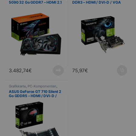
5090 32 Go GDDR7 – HDMI 2.1
DDR3 – HDMI / DVI-D / VGA
/ 3x DisplayPort
Low Profile
3.482,74
€
75,97
€
Grafikkarte
,
PC-Komponenten
,
Informatik
ASUS GeForce GT 710 Silent 2
Go GDDR5 – HDMI / DVI-D /
VGA Low Profile