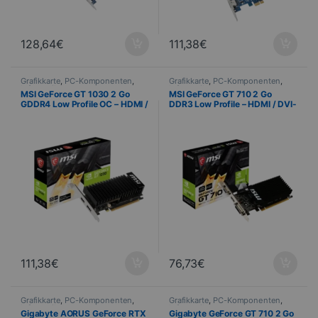
128,64
€
111,38
€
Grafikkarte
,
PC-Komponenten
,
Grafikkarte
,
PC-Komponenten
,
Informatik
Informatik
MSI GeForce GT 1030 2 Go
MSI GeForce GT 710 2 Go
GDDR4 Low Profile OC – HDMI /
DDR3 Low Profile – HDMI / DVI-
DisplayPort
D / VGA
111,38
€
76,73
€
Grafikkarte
,
PC-Komponenten
,
Grafikkarte
,
PC-Komponenten
,
Informatik
Informatik
Gigabyte AORUS GeForce RTX
Gigabyte GeForce GT 710 2 Go