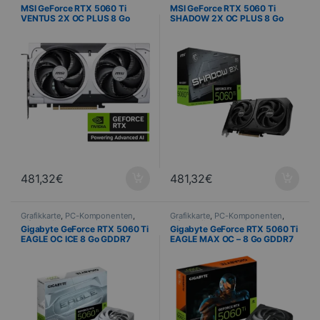
Informatik
Informatik
MSI GeForce RTX 5060 Ti
MSI GeForce RTX 5060 Ti
VENTUS 2X OC PLUS 8 Go
SHADOW 2X OC PLUS 8 Go
GDDR7 PCIe 5.0
GDDR7 PCIe 5.0
481,32
€
481,32
€
Grafikkarte
,
PC-Komponenten
,
Grafikkarte
,
PC-Komponenten
,
Informatik
Informatik
Gigabyte GeForce RTX 5060 Ti
Gigabyte GeForce RTX 5060 Ti
EAGLE OC ICE 8 Go GDDR7
EAGLE MAX OC – 8 Go GDDR7
PCIe 5.0
PCIe 5.0