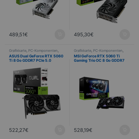
489,51
€
495,30
€
Grafikkarte
,
PC-Komponenten
,
Grafikkarte
,
PC-Komponenten
,
Informatik
Informatik
ASUS Dual GeForce RTX 5060
MSI GeForce RTX 5060 Ti
Ti 8 Go GDDR7 PCIe 5.0
Gaming Trio OC 8 Go GDDR7
PCIe 5.0
522,27
€
528,19
€