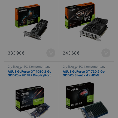
333,90
€
243,68
€
Grafikkarte
,
PC-Komponenten
,
Grafikkarte
,
PC-Komponenten
,
Informatik
Informatik
ASUS GeForce GT 1030 2 Go
ASUS GeForce GT 730 2 Go
GDDR5 – HDMI / DisplayPort
GDDR5 Silent – 4x HDMI