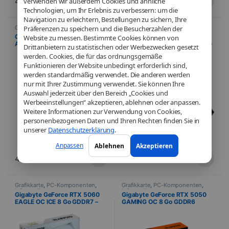
429,16
€
401,18
€
verwenden wir außerdem Cookies und ähnliche
Technologien, um Ihr Erlebnis zu verbessern: um die
Navigation zu erleichtern, Bestellungen zu sichern, Ihre
Grafikkarte
,
PC-Komponenten
,
Grafikkarte
,
PC-Komponenten
,
Präferenzen zu speichern und die Besucherzahlen der
Informatik
Informatik
Gigabyte GeForce RTX 5060
PNY GeForce RTX 5060 8 Go
Website zu messen. Bestimmte Cookies können von
AERO OC 8 Go GDDR7
GDDR7 Overclocked Dual Fan –
Drittanbietern zu statistischen oder Werbezwecken gesetzt
WINDFORCE 3X – HDMI / 3x
HDMI / 3x DisplayPort
werden. Cookies, die für das ordnungsgemäße
DisplayPort
Funktionieren der Website unbedingt erforderlich sind,
werden standardmäßig verwendet. Die anderen werden
nur mit Ihrer Zustimmung verwendet. Sie können Ihre
Auswahl jederzeit über den Bereich „Cookies und
Werbeeinstellungen“ akzeptieren, ablehnen oder anpassen.
Weitere Informationen zur Verwendung von Cookies,
personenbezogenen Daten und Ihren Rechten finden Sie in
unserer
Datenschutzerklärung
.
Anpassen
Ablehnen
Akzeptieren
404,71
€
378,13
€
Grafikkarte
,
PC-Komponenten
,
Grafikkarte
,
PC-Komponenten
,
Informatik
Informatik
Gigabyte GeForce RTX 5060
Gigabyte GeForce RTX 5050
EAGLE OC ICE 8 Go GDDR7 –
GAMING OC 8 Go GDDR6
HDMI / 3x DisplayPort
WINDFORCE 3X – 2x HDMI / 2x
DisplayPort