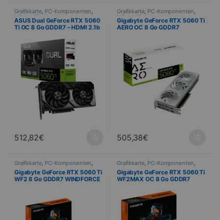
Grafikkarte
,
PC-Komponenten
,
Grafikkarte
,
PC-Komponenten
,
Informatik
Informatik
ASUS Dual GeForce RTX 5060
Gigabyte GeForce RTX 5060 Ti
Ti OC 8 Go GDDR7 – HDMI 2.1b
AERO OC 8 Go GDDR7
/ 3x DisplayPort 2.1b
WINDFORCE 3X – HDMI 2.1b /
3x DisplayPort 2.1b
512,82
€
505,38
€
Grafikkarte
,
PC-Komponenten
,
Grafikkarte
,
PC-Komponenten
,
Informatik
Informatik
,
PROMOTIONS
Gigabyte GeForce RTX 5060 Ti
Gigabyte GeForce RTX 5060 Ti
WF2 8 Go GDDR7 WINDFORCE
WF2MAX OC 8 Go GDDR7
2X – HDMI / 3x DisplayPort
WINDFORCE 2X – HDMI / 3x
DisplayPort