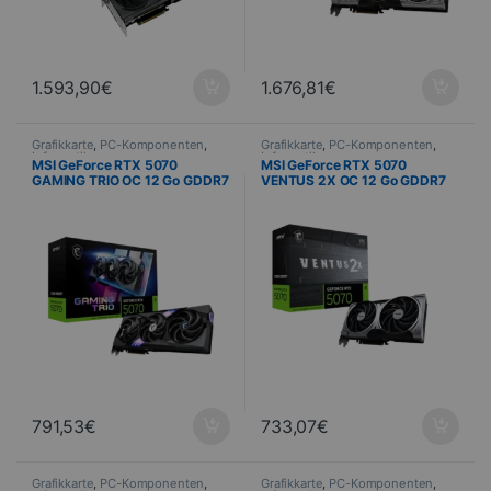
1.593,90
€
1.676,81
€
Grafikkarte
,
PC-Komponenten
,
Grafikkarte
,
PC-Komponenten
,
Informatik
Informatik
MSI GeForce RTX 5070
MSI GeForce RTX 5070
GAMING TRIO OC 12 Go GDDR7
VENTUS 2X OC 12 Go GDDR7
PCIe 5.0
PCIe 5.0
791,53
€
733,07
€
Grafikkarte
,
PC-Komponenten
,
Grafikkarte
,
PC-Komponenten
,