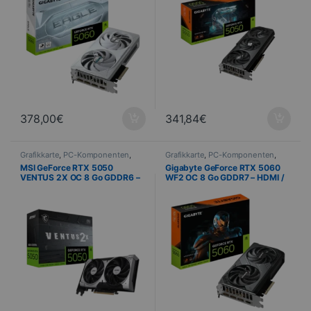
378,00
€
341,84
€
Grafikkarte
,
PC-Komponenten
,
Grafikkarte
,
PC-Komponenten
,
Informatik
Informatik
MSI GeForce RTX 5050
Gigabyte GeForce RTX 5060
VENTUS 2X OC 8 Go GDDR6 –
WF2 OC 8 Go GDDR7 – HDMI /
HDMI / 3x DisplayPort
3x DisplayPort