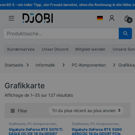
Zur Navigation springen
Direkt zum Inhalt
€ – ein toller Tipp, der Freude bereitet, ohne die Rechnung in die Höhe zu trei
0
Suche nach :
Kundenservice
Unser Discord
Mitglied werden
Unsere Son
Startseite
Informatik
PC-Komponenten
Grafikka
Grafikkarte
Sortiert vom neuesten zum älte
Affichage de 1–35 sur 137 résultats
Filter
Grafikkarte
,
PC-Komponenten
,
Grafikkarte
,
PC-Komponenten
,
Informatik
Informatik
Gigabyte GeForce RTX 5070 Ti
Gigabyte GeForce RTX 5080
EAGLE OC ICE 16 Go GDDR7
AERO OC 16 Go GDDR7 PCIe