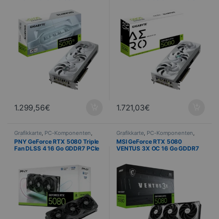
PCIe 5.0
5.0
1.299,56
€
1.721,03
€
Grafikkarte
,
PC-Komponenten
,
Grafikkarte
,
PC-Komponenten
,
Informatik
Informatik
PNY GeForce RTX 5080 Triple
MSI GeForce RTX 5080
Fan DLSS 4 16 Go GDDR7 PCIe
VENTUS 3X OC 16 Go GDDR7
5.0
PCIe 5.0