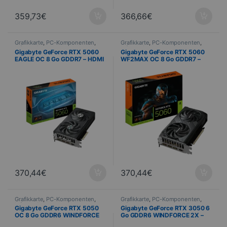
359,73
€
366,66
€
Grafikkarte
,
PC-Komponenten
,
Grafikkarte
,
PC-Komponenten
,
Informatik
Informatik
Gigabyte GeForce RTX 5060
Gigabyte GeForce RTX 5060
EAGLE OC 8 Go GDDR7 – HDMI
WF2MAX OC 8 Go GDDR7 –
/ 3x DisplayPort
HDMI / 3x DisplayPort
370,44
€
370,44
€
Grafikkarte
,
PC-Komponenten
,
Grafikkarte
,
PC-Komponenten
,
Informatik
Informatik
Gigabyte GeForce RTX 5050
Gigabyte GeForce RTX 3050 6
OC 8 Go GDDR6 WINDFORCE
Go GDDR6 WINDFORCE 2X –
3X – 2x HDMI / 2x DisplayPort
2x HDMI / 2x DisplayPort