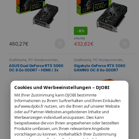
DEALS
-
8%
470,73
€
460,27
€
432,62
€
Grafikkarte
,
PC-Komponenten
,
Grafikkarte
,
PC-Komponenten
,
Informatik
Informatik
ASUS Dual GeForce RTX 5060
Gigabyte GeForce RTX 5060
OC 8 Go GDDR7 – HDMI / 3x
GAMING OC 8 Go GDDR7
DisplayPort
WINDFORCE 3X – HDMI / 3x
DisplayPort
Cookies und Werbeeinstellungen – DJOBI
Mit Ihrer Zustimmung kann DJOBI bestimmte
Informationen zu Ihrem Surfverhalten und Ihren Einkäufen
auf www.djobi.fr nutzen, um die Ihnen auf unserer Website
oder auf Partner-Websites angebotenen Inhalte und
Werbeanzeigen individuell anzupassen. Dies kann
beispielsweise die von Ihnen angesehenen oder bestellten
Produkte umfassen, um Ihnen relevantere Angebote
vorschlagen zu können. Vorbehaltlich Ihrer Zustimmung