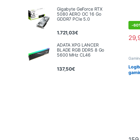
Gigabyte GeForce RTX
5080 AERO OC 16 Go
GDDR7 PCIe 5.0
-
60
1.721,03
€
29,
ADATA XPG LANCER
BLADE RGB DDR5 8 Go
5600 MHz CL46
Gaming
Mäus
Periph
Logit
137,50
€
gami
G50
159