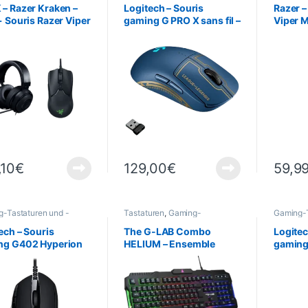
g
,
Informatik
– Razer Kraken –
Logitech – Souris
Razer –
+ Souris Razer Viper
gaming G PRO X sans fil –
Viper M
Edition League of
Gaming 
Legends
– 8500
,10
€
129,00
€
59,9
-Tastaturen und -
Tastaturen
,
Gaming-
Gaming-T
e
,
Gaming
,
Informatik
,
Tastaturen und -Mäuse
,
Mäuse
,
eriegeräte
,
Gaming
,
Informatik
,
Peripher
ech – Souris
The G-LAB Combo
Logitec
OTIONS
,
Maus
Peripheriegeräte
,
ng G402 Hyperion
HELIUM – Ensemble
gamin
PROMOTIONS
,
Maus
– Souris Gamer
Gaming 3 en 1
K/DA
re – 8 Boutons
rammables – PC /
– 4 000 PPP
DEALS