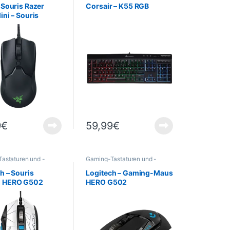
 Souris Razer
Corsair – K55 RGB
ini – Souris
Filaire – PC / Mac
 PPP
9
€
59,99
€
astaturen und -
Gaming-Tastaturen und -
Gaming
,
Informatik
,
Mäuse
,
Gaming
,
Informatik
,
iegeräte
,
Maus
Peripheriegeräte
,
h – Souris
Logitech – Gaming-Maus
PROMOTIONS
,
Maus
g HERO G502
HERO G502
DEALS