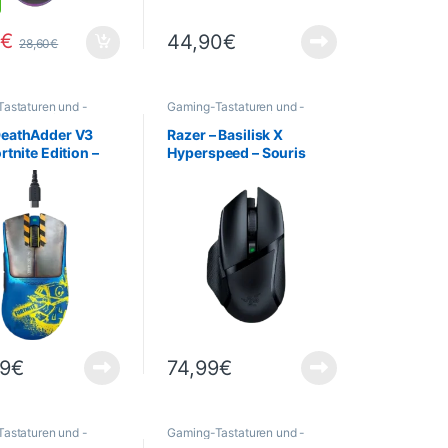
0
€
44,90
€
28,60
€
astaturen und -
Gaming-Tastaturen und -
Gaming
,
Informatik
Mäuse
,
Gaming
,
Informatik
,
Peripheriegeräte
,
Maus
DeathAdder V3
Razer – Basilisk X
rtnite Edition –
Hyperspeed – Souris
 Base – 1000 Hz –
Gaming sans fil – 6
boutons configurables –
Capteur optique – Noir
99
€
74,99
€
astaturen und -
Gaming-Tastaturen und -
Gaming
,
Informatik
Mäuse
,
Gaming
,
Informatik