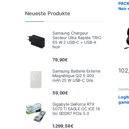
Gamin
PACK 
Noir 
Neueste Produkte
Mini
Samsung Chargeur
Secteur Ultra Rapide TRIO
65 W 2 USB-C + USB-A
Noir
79,90
€
102
Samsung Batterie Externe
Magnétique Qi2 5 000
mAh 25 W USB-C Gris
Gaming
59,00
€
Mäus
Periph
Logit
PROM
gami
Gigabyte GeForce RTX
Fury 
5070 Ti EAGLE OC ICE 16
Filai
Go GDDR7 PCIe 5.0
Prog
Mac 
DEALS
1.299,56
€