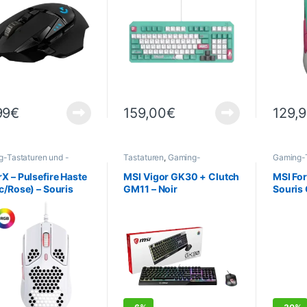
99
€
159,00
€
129,
-Tastaturen und -
Tastaturen
,
Gaming-
Gaming-T
e
,
Gaming
,
Informatik
,
Tastaturen und -Mäuse
,
Mäuse
,
eriegeräte
,
Maus
Gaming
,
Informatik
,
Peripher
X – Pulsefire Haste
MSI Vigor GK30 + Clutch
MSI Fo
Peripheriegeräte
,
PROMOT
c/Rose) – Souris
GM11 – Noir
Souris 
PROMOTIONS
re Gaming
Bouton
7200 D
DEALS
DEALS