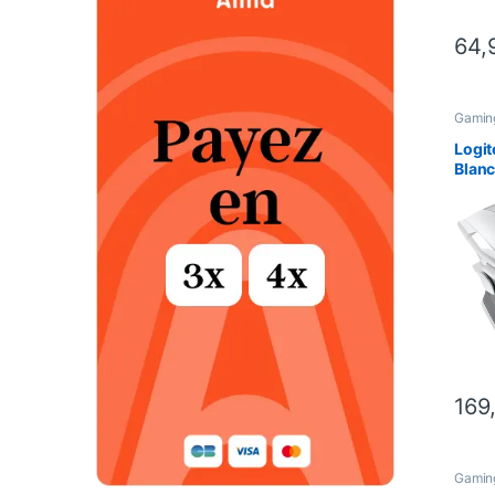
64,
Gaming
Mäus
Periph
Logit
Blanc
169
Gamin
Tastat