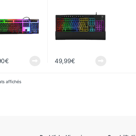
90
€
49,99
€
Sortiert vom neuesten zum ältesten
ats affichés