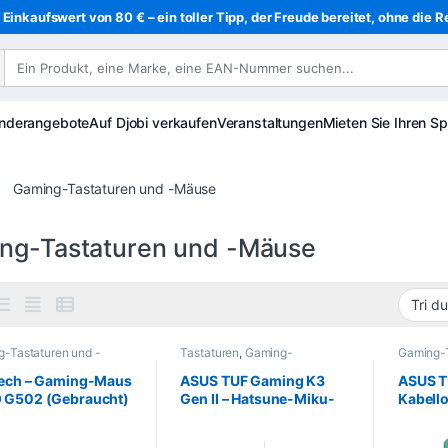
Einkaufswert von 80 € – ein toller Tipp, der Freude bereitet, ohne die R
nderangebote
Auf Djobi verkaufen
Veranstaltungen
Mieten Sie Ihren Sp
Gaming-Tastaturen und -Mäuse
ng-Tastaturen und -Mäuse
-Tastaturen und -
Tastaturen
,
Gaming-
Gaming-T
e
,
Gaming
,
Informatik
,
Tastaturen und -Mäuse
,
Mäuse
,
eriegeräte
,
Maus
Gaming
,
Informatik
,
Peripher
tech – Gaming-Maus
ASUS TUF Gaming K3
ASUS T
Peripheriegeräte
 G502 (Gebraucht)
Gen II – Hatsune-Miku-
Kabell
Edition
Hatsun