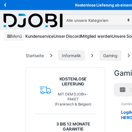
‹
Zur Navigation springen
Direkt zum Inhalt
Kostenlose Lieferung ab einem 
Suche nach:
Menü
Kundenservice
Unser Discord
Mitglied werden
Unsere So
Startseite
Informatik
Gaming
Gami
KOSTENLOSE
LIEFERUNG
MIT DEM DJOBI+-
PAKET
Gaming
(Frankreich & Belgien)
Mäus
Periph
Logi
HERO
3 BIS 12 MONATE
GARANTIE