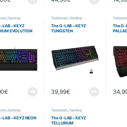
uren
,
Gaming-
Tastaturen
,
Gaming-
Tastatur
uren und -Mäuse
,
Tastaturen und -Mäuse
,
Tastatur
g
,
Informatik
,
Gaming
,
Informatik
,
Gaming
,
G-LAB – KEYZ
The G-LAB – KEYZ
The G-
eriegeräte
Peripheriegeräte
Peripher
DIUM EVOLUTION
TUNGSTEN
PALLA
90
€
39,99
€
34,9
uren
,
Gaming-
Tastaturen
,
Gaming-
uren und -Mäuse
,
Tastaturen und -Mäuse
,
g
,
Informatik
,
Gaming
,
Informatik
,
G-LAB – KEYZ NEON
The G-LAB – KEYZ
eriegeräte
Peripheriegeräte
TELLURIUM