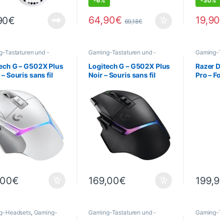
-
6%
-
30%
64,90
€
19,9
90
€
69,18
€
-Tastaturen und -
Gaming-Tastaturen und -
Gaming-T
e
,
Gaming
,
Informatik
,
Mäuse
,
Gaming
,
Informatik
,
Mäuse
,
eriegeräte
,
Maus
Peripheriegeräte
,
Maus
ech G – G502X Plus
Logitech G – G502X Plus
Razer 
 – Souris sans fil
Noir – Souris sans fil
Pro – Fo
Classic
Sans fil
,00
€
169,00
€
199,
g-Headsets
,
Gaming-
Gaming-Tastaturen und -
Gaming-T
uren und -Mäuse
,
Mäuse
,
Gaming
,
Informatik
Mäuse
,