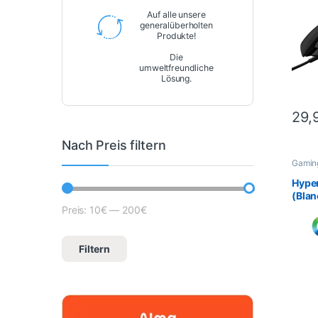
Auf alle unsere
generalüberholten
Produkte!
Die
umweltfreundliche
Lösung.
29,
Nach Preis filtern
Gaming
Mäus
Periph
Hyper
(Blan
filai
Preis:
10€
—
200€
Mindestpreis
Höchstpreis
Filtern