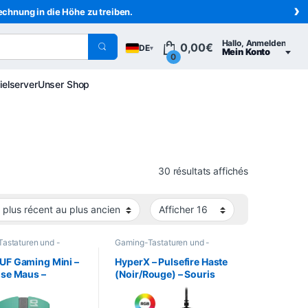
›
echnung in die Höhe zu treiben.
Hallo, Anmelden
0,00
€
DE
▾
Mein Konto
0
ielserver
Unser Shop
Sortiert vom 
30 résultats affichés
astaturen und -
Gaming-Tastaturen und -
Gaming
,
Informatik
,
Mäuse
,
Gaming
,
Informatik
,
iegeräte
,
Maus
Peripheriegeräte
,
Maus
UF Gaming Mini –
HyperX – Pulsefire Haste
ose Maus –
(Noir/Rouge) – Souris
e Miku Edition
filaire Gaming