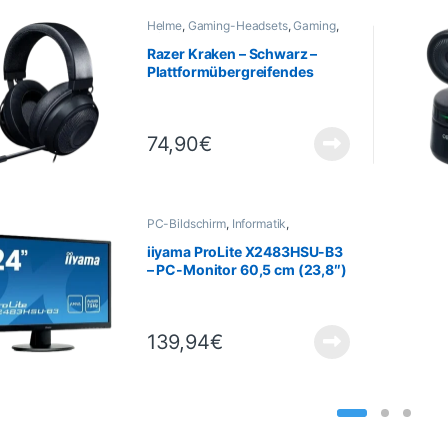
Helme
,
Gaming-Headsets
,
Gaming
,
Informatik
,
Peripheriegeräte
Razer Kraken – Schwarz –
Plattformübergreifendes
Gaming-Headset mit Kabel
74,90
€
PC-Bildschirm
,
Informatik
,
Peripheriegeräte
iiyama ProLite X2483HSU-B3
– PC-Monitor 60,5 cm (23,8″)
– 1920 x 1080 Pixel – Full-HD-
LED – Schwarz
139,94
€