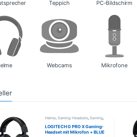
tsprecher
Teppich
PC-Bildschirm
Mikrofone
elme
Webcams
ller
Helme
,
Gaming-Headsets
,
Gaming
,
Informatik
,
Peripheriegeräte
,
PROMOTIONS
LOGITECH G PRO X Gaming-
Headset mit Mikrofon + BLUE