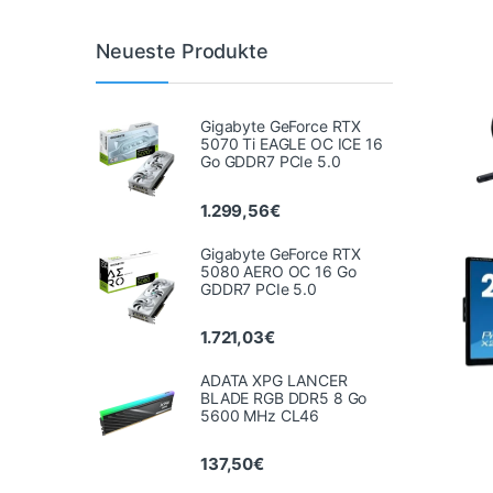
Neueste Produkte
Gigabyte GeForce RTX
5070 Ti EAGLE OC ICE 16
Go GDDR7 PCIe 5.0
1.299,56
€
Gigabyte GeForce RTX
5080 AERO OC 16 Go
GDDR7 PCIe 5.0
1.721,03
€
ADATA XPG LANCER
BLADE RGB DDR5 8 Go
5600 MHz CL46
137,50
€