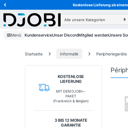
‹
Zur Navigation springen
Direkt zum Inhalt
Kostenlose Lieferung ab einem 
Suche nach:
Menü
Kundenservice
Unser Discord
Mitglied werden
Unsere So
Startseite
Informatik
Peripheriegeräte
Périp
KOSTENLOSE
LIEFERUNG
MIT DEM DJOBI+-
PAKET
(Frankreich & Belgien)
3 BIS 12 MONATE
GARANTIE