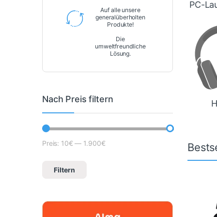
PC-Lau
Auf alle unsere
generalüberholten
Produkte!
Die
umweltfreundliche
Lösung.
Nach Preis filtern
H
Preis:
10€
—
1.900€
Mindestpreis
Höchstpreis
Bestse
Filtern