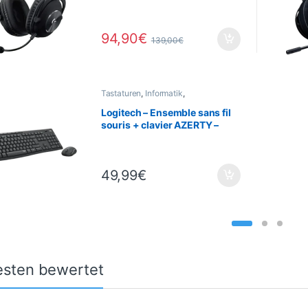
VO!CE-Mikrofon – 7.1-
Surround-Sound – PC / Xbox /
Nintendo Switch / PS5 –
94,90
€
Schwarz
139,00
€
Tastaturen
,
Informatik
,
Peripheriegeräte
,
Maus
Logitech – Ensemble sans fil
souris + clavier AZERTY –
MK295 – Gris
49,99
€
sten bewertet