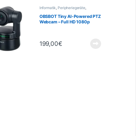
Informatik
,
Peripheriegeräte
,
Webcams
OBSBOT Tiny AI-Powered PTZ
Webcam – Full HD 1080p
199,00
€