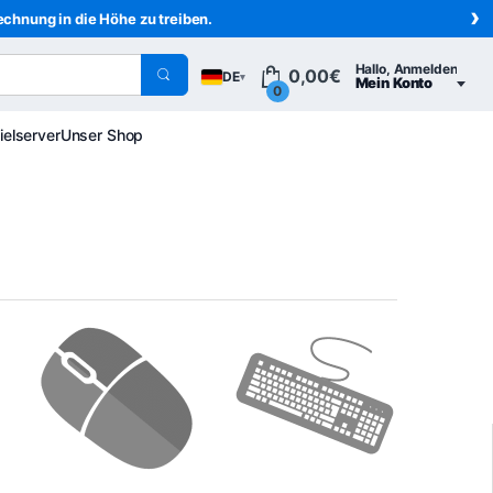
›
echnung in die Höhe zu treiben.
Hallo, Anmelden
0,00
€
DE
▾
Mein Konto
0
ielserver
Unser Shop