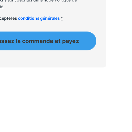
té.
accepte les
conditions générales
*
assez la commande et payez