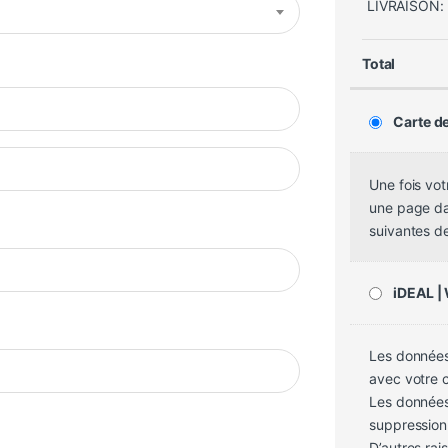
LIVRAISON:
Total
Carte de
Une fois vo
une page dan
suivantes d
iDEAL |
Les données
avec votre 
Les données
suppression 
D’autres rai