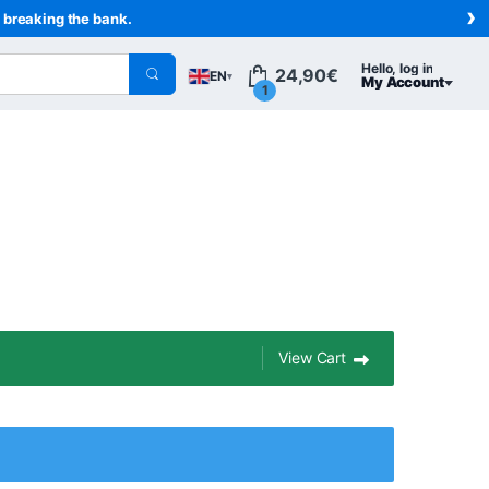
›
t breaking the bank.
Hello, log in
24,90
€
EN
▾
My Account
1
View Cart