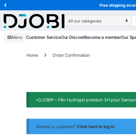
‹
Skip to navigation
Skip to content
Free shipping on or
Search for:
Menu
Customer Service
Our Discord
Become a member
Our Spe
Home
Order Confirmation
«DJOBI® – Film Hydrogel premium 5H pour Samsung 
Already a customer?
Click here to log in