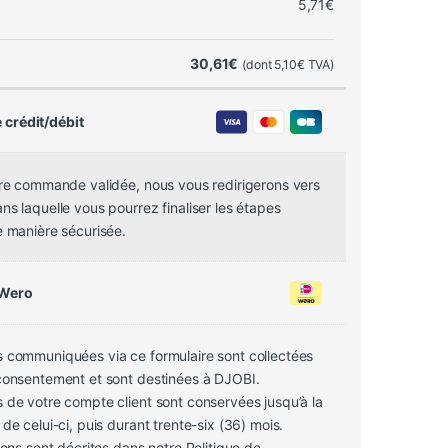
5,71
€
30,61
€
(dont
5,10
€
TVA)
 crédit/débit
tre commande validée, nous vous redirigerons vers
s laquelle vous pourrez finaliser les étapes
e manière sécurisée.
 Wero
 communiquées via ce formulaire sont collectées
consentement et sont destinées à DJOBI.
 de votre compte client sont conservées jusqu’à la
de celui-ci, puis durant trente-six (36) mois.
sons sont décrites dans notre Politique de