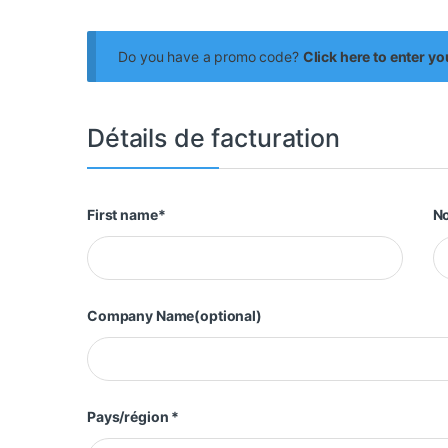
Do you have a promo code?
Click here to enter y
Détails de facturation
First name
*
N
Company Name
(optional)
Pays/région
*