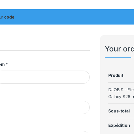
our code
Your or
om
*
Produit
DJOBI® - Fi
Galaxy S26
Sous-total
Expédition