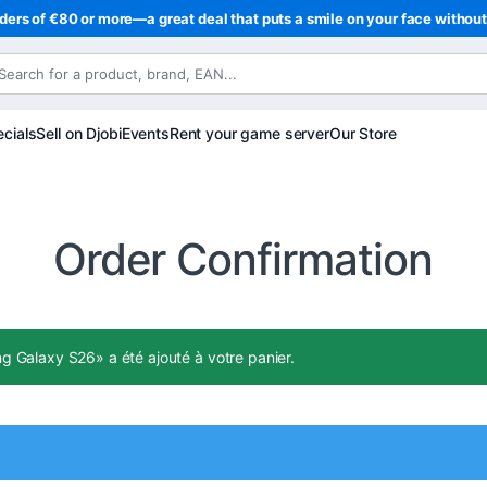
ders of €80 or more—a great deal that puts a smile on your face withou
cials
Sell on Djobi
Events
Rent your game server
Our Store
Order Confirmation
Galaxy S26» a été ajouté à votre panier.