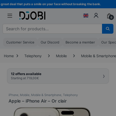
Skip to navigation
Skip to content
 deal that puts a smile on your face without breaking the bank.
Be
0
Search for :
Customer Service
Our Discord
Become a member
Our Spec
Home
Telephony
Mobile
Mobile & Smartphon
›
12 offers available
Starting at
719,00
€
iPhone
,
Mobile
,
Mobile & Smartphone
,
Telephony
Apple – iPhone Air – Or clair