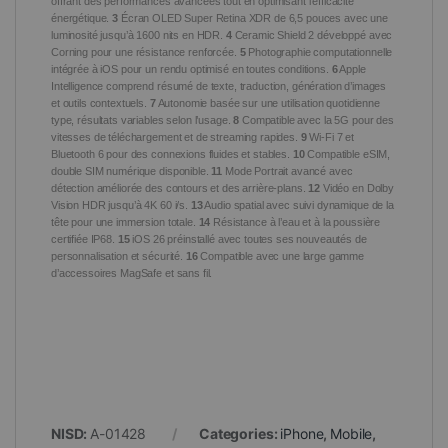
offrant des performances avancées tout en optimisant l’efficacité
énergétique.
3
Écran OLED Super Retina XDR de 6,5 pouces avec une
luminosité jusqu’à 1600 nits en HDR.
4
Ceramic Shield 2 développé avec
Corning pour une résistance renforcée.
5
Photographie computationnelle
intégrée à iOS pour un rendu optimisé en toutes conditions.
6
Apple
Intelligence comprend résumé de texte, traduction, génération d’images
et outils contextuels.
7
Autonomie basée sur une utilisation quotidienne
type, résultats variables selon l’usage.
8
Compatible avec la 5G pour des
vitesses de téléchargement et de streaming rapides.
9
Wi-Fi 7 et
Bluetooth 6 pour des connexions fluides et stables.
10
Compatible eSIM,
double SIM numérique disponible.
11
Mode Portrait avancé avec
détection améliorée des contours et des arrière-plans.
12
Vidéo en Dolby
Vision HDR jusqu’à 4K 60 i/s.
13
Audio spatial avec suivi dynamique de la
tête pour une immersion totale.
14
Résistance à l’eau et à la poussière
certifiée IP68.
15
iOS 26 préinstallé avec toutes ses nouveautés de
personnalisation et sécurité.
16
Compatible avec une large gamme
d’accessoires MagSafe et sans fil.
NISD:
A-01428
Categories:
iPhone
,
Mobile
,