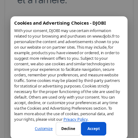
Cookies and Advertising Choices - DJOBI
Les caméras avant et arrière permettent
With your consent, DJOBI may use certain information
des photos et vidéos exceptionnelles. La
related to your browsing and purchases on www.djobi.fr to
personalize the content and advertisements shown to you
caméra principale Fusion 48 MP capture
on our website or on partner sites. This may include, for
des détails incroyables, avec l’ultra grand-
example, products you have viewed or ordered, in order to
suggest more relevant offers to you. Subject to your
angle et le téléobjectif 2x pour un rendu
consent, we also use cookies and similar technologies to
improve your experience: to facilitate navigation, secure
optimal. Le mode Portrait et la photographie
orders, remember your preferences, and measure website
computationnelle⁴ garantissent des clichés
traffic. Some cookies may be placed by third-party partners
for statistical or advertising purposes. Cookies strictly
professionnels même en faible luminosité.
necessary for the proper functioning of the site are used by
default. Others are used only with your consent. You can
accept, decline, or customize your preferences at any time
via the Cookies and Advertising Preferences section. To
learn more about the use of cookies, personal data, and
your rights, please visit our
Privacy Policy
.
Customize
Decline
Accept