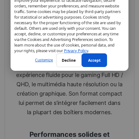
improve your experience: to facilitate navigation, secure
performances équilibrées, format
orders, remember your preferences, and measure website
compact
traffic. Some cookies may be placed by third-party partners
for statistical or advertising purposes. Cookies strictly
necessary for the proper functioning of the site are used by
La MSI RTX 5060 8G VENTUS 2X OC
default. Others are used only with your consent. You can
accept, decline, or customize your preferences at any time
combine puissance, efficacité et
via the Cookies and Advertising Preferences section. To
learn more about the use of cookies, personal data, and
compacité. Avec 8 Go de mémoire
your rights, please visit our
Privacy Policy
.
GDDR7, un bus mémoire 128 bits et une
Customize
Decline
Accept
architecture optimisée, elle délivre une
expérience fluide pour le gaming Full HD /
QHD, le multimédia haute résolution ou la
création graphique. Son format compact
lui permet de s’intégrer facilement dans
la plupart des boîtiers modernes.
Performances solides et