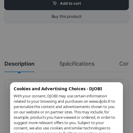
Add to cart
Buy this product
Description
Spécifications
Com
Cookies and Advertising Choices - DJOBI
MSI RTX 5060 8G
With your consent, DJOBI may use certain information
related to your browsing and purchases on www.djobi.fr to
VENTUS 2X OC – 8
personalize the content and advertisements shown to you
on our website or on partner sites. This may include, for
Go GDDR7 – PCIe 5.0
example, products you have viewed or ordered, in order to
suggest more relevant offers to you. Subject to your
Graphismes modernes,
consent, we also use cookies and similar technologies to