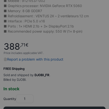
■ Modèle : 912-V537-002
■ Graphics processor: NVIDIA GeForce RTX 5060
■ Memory: 8 GB GDDR7
■ Refroidissement : VENTUS 2X – 2 ventilateurs 12 cm
■ Interface : PCIe 5.0 x16
■ Ports : 1× HDMI 2.1b + 3× DisplayPort 2.1b
■ Recommended power supply: 550 W (1× 8-pin)
388
,71
€
Price includes applicable VAT.
Report a problem with this product
FREE Shipping
Sold and shipped by
DJOBI_FR
.
Billed by DJOBI.
In stock
Quantity