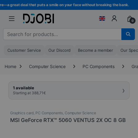
Skip to navigation
Skip to content
—a great deal that puts a smile on your face without breaking the bank.
0
Search for :
Customer Service
Our Discord
Become a member
Our Spec
Home
Computer Science
PC Components
Gra
›
1 available
Starting at
388,71
€
Graphics card
,
PC Components
,
Computer Science
MSI GeForce RTX™ 5060 VENTUS 2X OC 8 GB