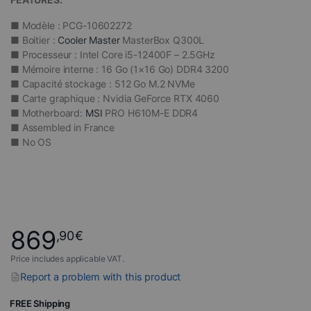
■ Modèle : PCG-10602272
■ Boitier :
Cooler Master
MasterBox Q300L
■ Processeur : Intel Core i5-12400F – 2.5GHz
■ Mémoire interne : 16 Go (1×16 Go) DDR4 3200
■ Capacité stockage : 512 Go M.2 NVMe
■ Carte graphique : Nvidia GeForce RTX 4060
■ Motherboard:
MSI
PRO H610M-E DDR4
■ Assembled in France
■ No OS
869
,90
€
Price includes applicable VAT.
Report a problem with this product
FREE Shipping