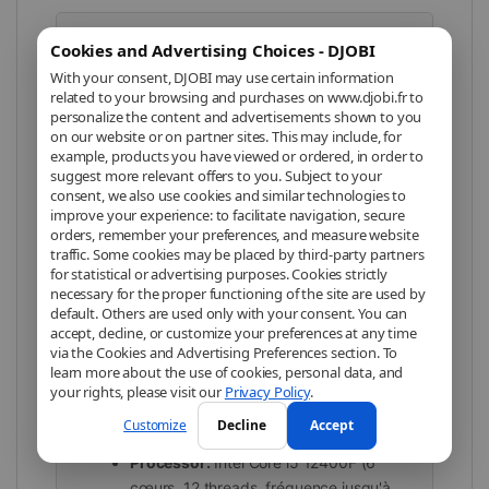
PC Gamer - Intel Core i5
Cookies and Advertising Choices - DJOBI
12400F + NVIDIA GeForce
With your consent, DJOBI may use certain information
RTX 4060 + 16 Go RAM +
related to your browsing and purchases on www.djobi.fr to
512 Go SSD
personalize the content and advertisements shown to you
on our website or on partner sites. This may include, for
example, products you have viewed or ordered, in order to
Découvrez un PC Gamer conçu pour les jeux
suggest more relevant offers to you. Subject to your
exigeants et les tâches créatives avec des
consent, we also use cookies and similar technologies to
improve your experience: to facilitate navigation, secure
composants de dernière génération. Avec son
orders, remember your preferences, and measure website
processeur Intel Core i5 12400F, sa carte
traffic. Some cookies may be placed by third-party partners
graphique NVIDIA GeForce RTX 4060 et ses 16
for statistical or advertising purposes. Cookies strictly
necessary for the proper functioning of the site are used by
Go de RAM, profitez d'une expérience fluide et
default. Others are used only with your consent. You can
d'excellentes performances dans vos jeux
accept, decline, or customize your preferences at any time
favoris.
via the Cookies and Advertising Preferences section. To
learn more about the use of cookies, personal data, and
your rights, please visit our
Privacy Policy
.
Key Features
Customize
Decline
Accept
Processor:
Intel Core i5 12400F (6
cœurs, 12 threads, fréquence jusqu'à