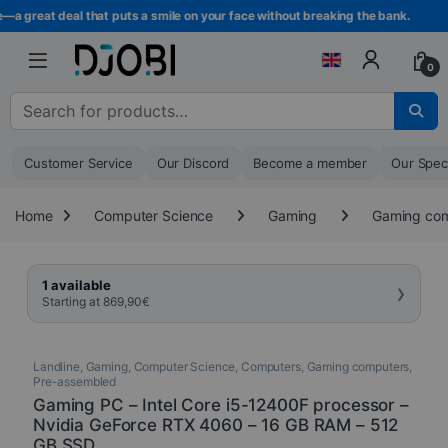
Skip to navigation
Skip to content
 great deal that puts a smile on your face without breaking the bank.
0
Search for :
Customer Service
Our Discord
Become a member
Our Spec
Home
Computer Science
Gaming
Gaming co
›
1 available
Starting at
869,90
€
Landline
,
Gaming
,
Computer Science
,
Computers
,
Gaming computers
,
Pre-assembled
Gaming PC – Intel Core i5-12400F processor –
Nvidia GeForce RTX 4060 – 16 GB RAM – 512
GB SSD