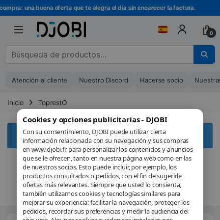
Ir a la navegación
Ir al contenido
compra: una buena oferta que te alegra el día sin encarecer la factura.
0
Buscar :
Atención al cliente
Nuestro Discord
Hacerse socio
Nuestra
Inicio
ToprestO
Cookies y opciones publicitarias - DJOBI
Con su consentimiento, DJOBI puede utilizar cierta
Aucun produit ne correspond à votre sélection.
información relacionada con su navegación y sus compras
en www.djobi.fr para personalizar los contenidos y anuncios
que se le ofrecen, tanto en nuestra página web como en las
de nuestros socios. Esto puede incluir, por ejemplo, los
productos consultados o pedidos, con el fin de sugerirle
ofertas más relevantes. Siempre que usted lo consienta,
también utilizamos cookies y tecnologías similares para
mejorar su experiencia: facilitar la navegación, proteger los
pedidos, recordar sus preferencias y medir la audiencia del
sitio web. Algunas cookies pueden ser instaladas por