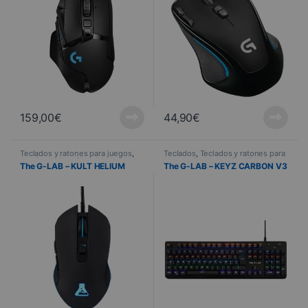
159,00
€
44,90
€
Teclados y ratones para juegos
,
Teclados
,
Teclados y ratones para
Gaming
,
Informática
,
Dispositivos
juegos
,
Gaming
,
Informática
,
The G-LAB – KULT HELIUM
The G-LAB – KEYZ CARBON V3
periféricos
,
Ratón
Dispositivos periféricos