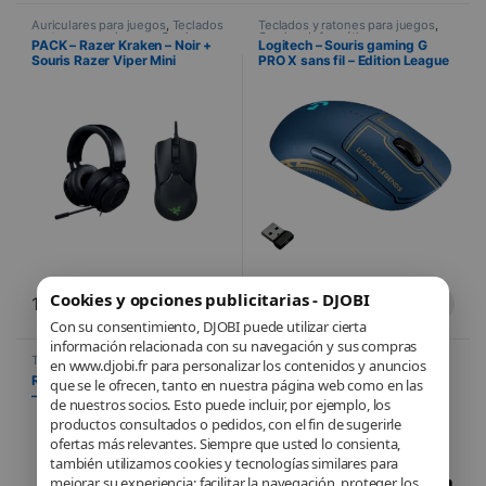
Auriculares para juegos
,
Teclados
Teclados y ratones para juegos
,
y ratones para juegos
,
Gaming
,
Gaming
,
Informática
PACK – Razer Kraken – Noir +
Logitech – Souris gaming G
Informática
Souris Razer Viper Mini
PRO X sans fil – Edition League
of Legends
Cookies y opciones publicitarias - DJOBI
102,10
€
129,00
€
Con su consentimiento, DJOBI puede utilizar cierta
información relacionada con su navegación y sus compras
Teclados y ratones para juegos
,
Teclados y ratones para juegos
,
en www.djobi.fr para personalizar los contenidos y anuncios
Gaming
,
Informática
Gaming
,
Informática
Razer – Souris Razer Viper Mini
Corsair – K55 RGB
que se le ofrecen, tanto en nuestra página web como en las
– Souris Gaming Filaire – PC /
de nuestros socios. Esto puede incluir, por ejemplo, los
Mac – 8500 PPP
productos consultados o pedidos, con el fin de sugerirle
ofertas más relevantes. Siempre que usted lo consienta,
también utilizamos cookies y tecnologías similares para
mejorar su experiencia: facilitar la navegación, proteger los