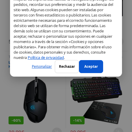
pedidos, recordar sus preferencias y medir la audiencia del
sitio web. Algunas cookies pueden ser instaladas por
terceros con fines estadísticos o publicitarios. Las cookies
estrictamente necesarias para el correcto funcionamiento
del sitio web se utilizan de forma predeterminada. Las
demás solo se utilizan con su consentimiento. Puede
aceptar, rechazar o personalizar sus opciones en cualquier
59,99
€
59,99
€
momento a través de la sección «Cookies y opciones
publicitarias». Para obtener más información sobre el uso
de cookies, datos personales y sus derechos, consulte
nuestra
Política de privacidad
.
Teclados y ratones para juegos
,
Teclados
,
Teclados y ratones para
Gaming
,
Informática
,
Dispositivos
juegos
,
Gaming
,
Informática
,
Logitech – Souris gaming G402
The G-LAB Combo HELIUM –
periféricos
,
PROMOTIONS
,
Ratón
Dispositivos periféricos
,
Personalizar
Rechazar
Aceptar
Hyperion Fury – Souris Gamer
Ensemble Gaming 3 en 1
PROMOTIONS
,
Ratón
Filaire – 8 Boutons
Programmables – PC / Mac – 4
000 PPP
S
DEALS
-
60%
-
14%