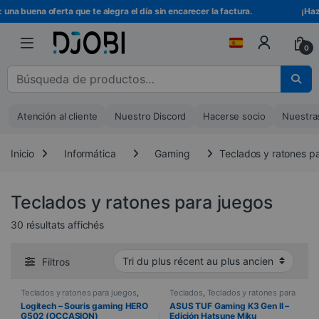
Ir a la navegación
Ir al contenido
 buena oferta que te alegra el día sin encarecer la factura.
¡Hazte m
0
Buscar :
Atención al cliente
Nuestro Discord
Hacerse socio
Nuestra
Inicio
Informática
Gaming
Teclados y ratones p
Teclados y ratones para juegos
Trié du plus récent au plus ancien
30 résultats affichés
Filtros
Teclados y ratones para juegos
,
Teclados
,
Teclados y ratones para
Gaming
,
Informática
,
Dispositivos
juegos
,
Gaming
,
Informática
,
Logitech – Souris gaming HERO
ASUS TUF Gaming K3 Gen II –
periféricos
,
Ratón
Dispositivos periféricos
G502 (OCCASION)
Edición Hatsune Miku