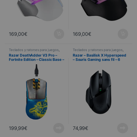
169,00
€
169,00
€
Teclados y ratones para juegos
,
Teclados y ratones para juegos
,
Gaming
,
Informática
Gaming
,
Informática
,
Dispositivos
Razer DeathAdder V3 Pro –
Razer – Basilisk X Hyperspeed
periféricos
,
Ratón
Fortnite Edition – Classic Base –
– Souris Gaming sans fil – 6
1000 Hz – Sans fil
boutons configurables –
Capteur optique – Noir
199,99
€
74,99
€