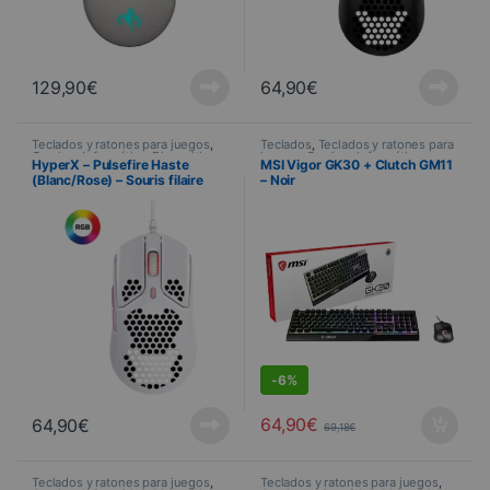
129,90
€
64,90
€
Teclados y ratones para juegos
,
Teclados
,
Teclados y ratones para
Gaming
,
Informática
,
Dispositivos
juegos
,
Gaming
,
Informática
,
HyperX – Pulsefire Haste
MSI Vigor GK30 + Clutch GM11
periféricos
,
Ratón
Dispositivos periféricos
,
(Blanc/Rose) – Souris filaire
– Noir
PROMOTIONS
Gaming
DEALS
-
6%
64,90
€
64,90
€
69,18
€
Teclados y ratones para juegos
,
Teclados y ratones para juegos
,