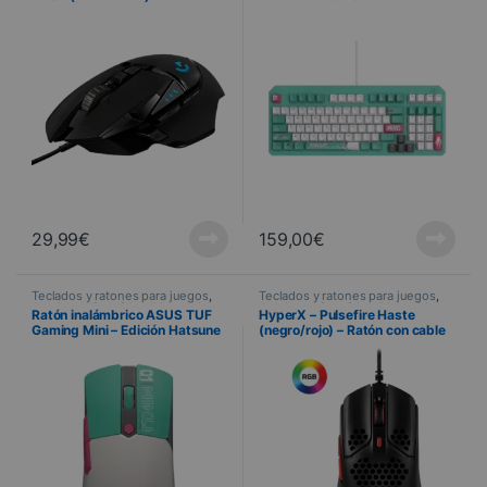
29,99
€
159,00
€
Teclados y ratones para juegos
,
Teclados y ratones para juegos
,
Gaming
,
Informática
,
Dispositivos
Gaming
,
Informática
,
Dispositivos
Ratón inalámbrico ASUS TUF
HyperX – Pulsefire Haste
periféricos
,
Ratón
periféricos
,
Ratón
Gaming Mini – Edición Hatsune
(negro/rojo) – Ratón con cable
Miku
para juegos