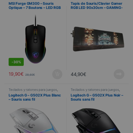
Gaming
,
Informática
,
Dispositivos
Gaming
,
Informática
,
Dispositivos
MSI Forge GM300 – Souris
Tapis de Souris/Clavier Gamer
periféricos
,
PROMOTIONS
,
Ratón
periféricos
,
Alfombras
Optique – 7 Boutons – LED RGB
RGB LED 90x30cm – GAMING-
– 7200 DPI
ISEROIS Rétroéclairé
S
-
30%
19,90
€
44,90
€
28,60
€
Teclados y ratones para juegos
,
Teclados y ratones para juegos
,
Gaming
,
Informática
,
Dispositivos
Gaming
,
Informática
,
Dispositivos
Logitech G – G502X Plus Blanc
Logitech G – G502X Plus Noir –
periféricos
,
Ratón
periféricos
,
Ratón
– Souris sans fil
Souris sans fil