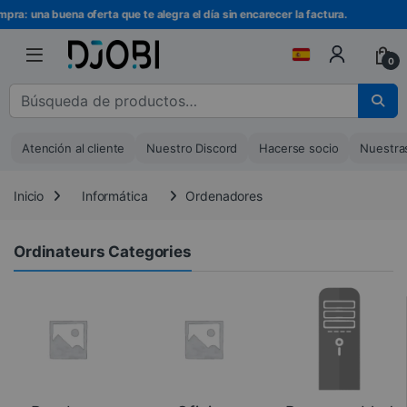
Ir a la navegación
Ir al contenido
pra: una buena oferta que te alegra el día sin encarecer la factura.
0
Buscar :
Atención al cliente
Nuestro Discord
Hacerse socio
Nuestra
Inicio
Informática
Ordenadores
Ordinateurs Categories