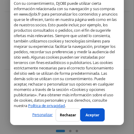
Con su consentimiento, DJOBI puede utilizar cierta
información relacionada con su navegación y sus compras
en www.djobi.fr para personalizar los contenidos y anuncios
que se le ofrecen, tanto en nuestra página web como en las
Oficina
,
Informática
,
Ordenadores
,
Preensamblado
de nuestros socios. Esto puede incluir, por ejemplo, los
HP M02HP OmniDesk -0018nf –
productos consultados o pedidos, con el fin de sugerirle
Intel® Core™ i7 14700 – Intel® UHD
– 16 Go DDR5 – SSD 1 To –
ofertas más relevantes. Siempre que usted lo consienta,
Windows 11 Famille
también utilizamos cookies y tecnologías similares para
mejorar su experiencia: facilitar la navegación, proteger los
pedidos, recordar sus preferencias y medir la audiencia del
949,90
€
sitio web. Algunas cookies pueden ser instaladas por
terceros con fines estadísticos o publicitarios. Las cookies
estrictamente necesarias para el correcto funcionamiento
del sitio web se utilizan de forma predeterminada. Las
demás solo se utilizan con su consentimiento. Puede
Informática
,
Ordenadores
,
Ordenador
portátil
,
Portátiles
aceptar, rechazar o personalizar sus opciones en cualquier
PC portable – Lenovo IdeaPad 1 –
15AMN7 – Windows 11 Home –
momento a través de la sección «Cookies y opciones
15,6″ FHD – AMD Ryzen 3 7320U
publicitarias». Para obtener más información sobre el uso
– AMD Radeon 610M Graphics –
de cookies, datos personales y sus derechos, consulte
Gris
nuestra
Política de privacidad
.
549,99
€
Personalizar
Rechazar
Aceptar