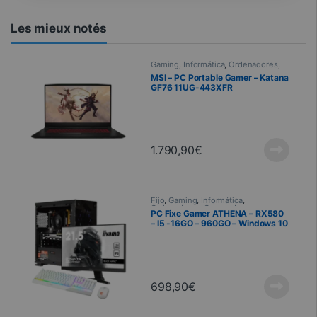
Les mieux notés
Gaming
,
Informática
,
Ordenadores
,
Ordenadores para juegos
,
Ordenador
MSI – PC Portable Gamer – Katana
portátil
,
Portátiles
GF76 11UG-443XFR
1.790,90
€
Fijo
,
Gaming
,
Informática
,
Ordenadores
,
Ordenadores para
PC Fixe Gamer ATHENA – RX580
juegos
– I5 -16GO – 960GO – Windows 10
Home
698,90
€