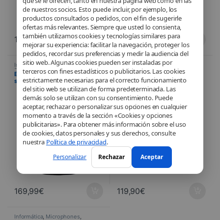
que se le ofrecen, tanto en nuestra página web como en las
de nuestros socios. Esto puede incluir, por ejemplo, los
productos consultados o pedidos, con el fin de sugerirle
ofertas más relevantes. Siempre que usted lo consienta,
también utilizamos cookies y tecnologías similares para
166,70
€
34,90
€
mejorar su experiencia: facilitar la navegación, proteger los
pedidos, recordar sus preferencias y medir la audiencia del
sitio web. Algunas cookies pueden ser instaladas por
Informática
,
Microphones
,
Informática
,
Microphones
,
terceros con fines estadísticos o publicitarios. Las cookies
Dispositivos periféricos
,
Dispositivos periféricos
Elgato – Wave:3 – Micro et
Fifine – Microphone Gaming –
Streaming
estrictamente necesarias para el correcto funcionamiento
solution de mixage numérique
K658
haut de gamme – Noir
del sitio web se utilizan de forma predeterminada. Las
demás solo se utilizan con su consentimiento. Puede
aceptar, rechazar o personalizar sus opciones en cualquier
momento a través de la sección «Cookies y opciones
publicitarias». Para obtener más información sobre el uso
de cookies, datos personales y sus derechos, consulte
nuestra
Política de privacidad
.
Personalizar
Rechazar
Aceptar
169,99
€
119,90
€
Informática
,
Microphones
,