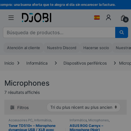
Ir a la navegación
Ir al contenido
ompra: una buena oferta que te alegra el día sin encarecer la factura.
0
Buscar :
Atención al cliente
Nuestro Discord
Hacerse socio
Nuestra
Inicio
Informática
Dispositivos periféricos
Micro
Microphones
Trié du plus récent au plus ancien
7 résultats affichés
Filtros
Accessoires PC
,
Informática
,
Informática
,
Microphones
,
Microphones
,
Dispositivos
Dispositivos periféricos
Tonor TD510+ – Microphone
ASUS ROG Carnyx –
periféricos
dynamique USB / XLR avec
Microphone (Noir)