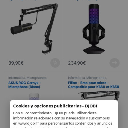
bras articulé professionnel
(OCCASION)
39,90
€
234,90
€
Informática
,
Microphones
,
Informática
,
Microphones
,
Dispositivos periféricos
Dispositivos periféricos
ASUS ROG Carnyx –
Fifine – Bras pour micro –
Microphone (Blanc)
Compatible pour K688 et K658
Cookies y opciones publicitarias - DJOBI
Con su consentimiento, DJOBI puede utilizar cierta
información relacionada con su navegación y sus compras
en www.djobi.fr para personalizar los contenidos y anuncios