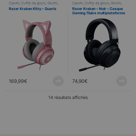
Caschi
,
Cuffie da gioco
,
Giochi
,
Caschi
,
Cuffie da gioco
,
Giochi
,
Informatica
,
Periferiche
Informatica
,
Periferiche
Razer Kraken Kitty – Quartz
Razer Kraken – Noir – Casque
Gaming filaire multiplateforme
169,99
€
74,90
€
Ordinati dal più recente 
14 résultats affichés