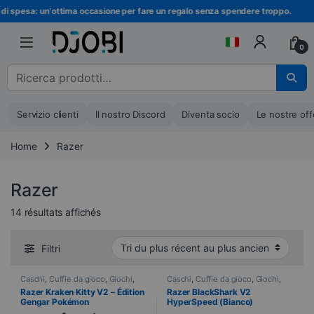
Vai alla navigazione
Vai al contenuto
i spesa: un'ottima occasione per fare un regalo senza spendere troppo.
0
Cerca :
Servizio clienti
Il nostro Discord
Diventa socio
Le nostre off
Home
Razer
Razer
Ordinati dal più recente al più vecchio
14 résultats affichés
Filtri
Caschi
,
Cuffie da gioco
,
Giochi
,
Caschi
,
Cuffie da gioco
,
Giochi
,
Informatica
,
Periferiche
Informatica
,
Periferiche
Razer Kraken Kitty V2 – Édition
Razer BlackShark V2
Gengar Pokémon
HyperSpeed (Bianco)