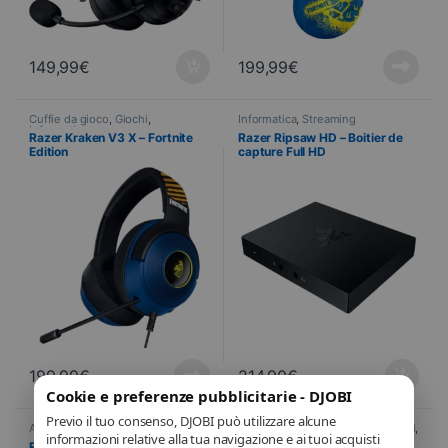
149,99
€
199,99
€
Cuffie da gioco
,
Giochi
,
Informatica
,
Streaming
Informatica
Razer Kraken V3 X – Fortnite
Razer Ripsaw HD – Boitier de
Edition
capture Full HD
199,99
€
214,90
€
Cookie e preferenze pubblicitarie - DJOBI
Previo il tuo consenso, DJOBI può utilizzare alcune
Accessoires PC
,
Informatica
Tastiere e mouse da gioco
,
Giochi
,
informazioni relative alla tua navigazione e ai tuoi acquisti
Informatica
,
Periferiche
,
Mouse
Razer Base Station V2 Chroma
Razer – Basilisk X Hyperspeed