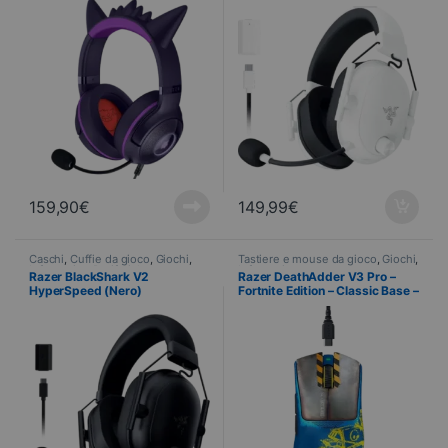
159,90
€
149,99
€
Caschi
,
Cuffie da gioco
,
Giochi
,
Tastiere e mouse da gioco
,
Giochi
,
Informatica
,
Periferiche
Informatica
Razer BlackShark V2
Razer DeathAdder V3 Pro –
HyperSpeed (Nero)
Fortnite Edition – Classic Base –
1000 Hz – Sans fil