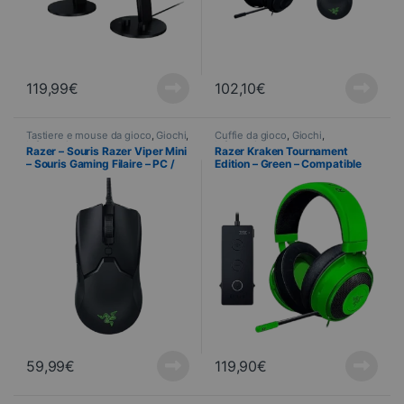
119,99
€
102,10
€
Tastiere e mouse da gioco
,
Giochi
,
Cuffie da gioco
,
Giochi
,
Informatica
Informatica
Razer – Souris Razer Viper Mini
Razer Kraken Tournament
– Souris Gaming Filaire – PC /
Edition – Green – Compatible
Mac – 8500 PPP
PC, PS4, PS5 et Xbox
59,99
€
119,90
€