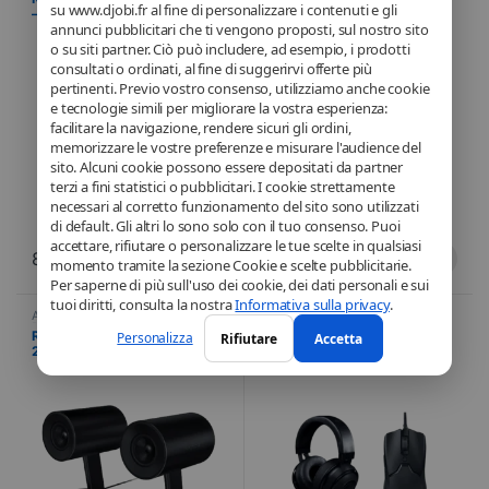
su www.djobi.fr al fine di personalizzare i contenuti e gli
– Support de casque – Noir
– Souris Gaming sans fil – 6
annunci pubblicitari che ti vengono proposti, sul nostro sito
boutons configurables –
Capteur optique – Noir
o su siti partner. Ciò può includere, ad esempio, i prodotti
consultati o ordinati, al fine di suggerirvi offerte più
pertinenti. Previo vostro consenso, utilizziamo anche cookie
e tecnologie simili per migliorare la vostra esperienza:
facilitare la navigazione, rendere sicuri gli ordini,
memorizzare le vostre preferenze e misurare l'audience del
sito. Alcuni cookie possono essere depositati da partner
terzi a fini statistici o pubblicitari. I cookie strettamente
necessari al corretto funzionamento del sito sono utilizzati
di default. Gli altri lo sono solo con il tuo consenso. Puoi
accettare, rifiutare o personalizzare le tue scelte in qualsiasi
84,99
€
74,99
€
momento tramite la sezione Cookie e scelte pubblicitarie.
Per saperne di più sull'uso dei cookie, dei dati personali e sui
tuoi diritti, consulta la nostra
Informativa sulla privacy
.
Altoparlante per PC
,
Informatica
,
Cuffie da gioco
,
Tastiere e mouse
Periferiche
da gioco
,
Giochi
,
Informatica
Razer Nommo – Haut-parleurs
PACK – Razer Kraken – Noir +
Personalizza
Rifiutare
Accetta
2.0 pour PC
Souris Razer Viper Mini