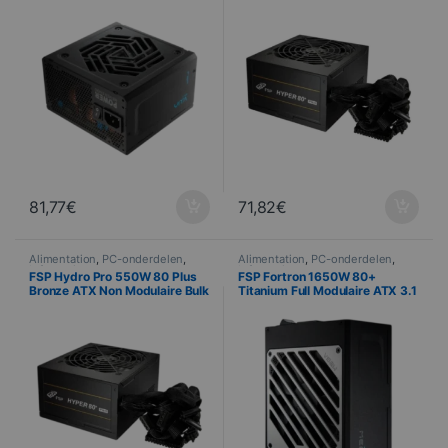
81,77
€
71,82
€
Alimentation
,
PC-onderdelen
,
Alimentation
,
PC-onderdelen
,
Informatica
Informatica
FSP Hydro Pro 550W 80 Plus
FSP Fortron 1650W 80+
Bronze ATX Non Modulaire Bulk
Titanium Full Modulaire ATX 3.1
– 20+4 pin / PCIe / SATA