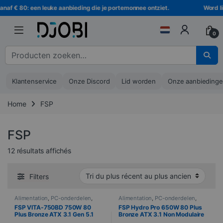
Ga naar navigatie
Ga naar de inhoud
naf € 80: een leuke aanbieding die je portemonnee ontziet.
Word lid
0
Zoeken naar :
Klantenservice
Onze Discord
Lid worden
Onze aanbieding
Home
FSP
FSP
Trié du plus récent au plus ancien
12 résultats affichés
Filters
Alimentation
,
PC-onderdelen
,
Alimentation
,
PC-onderdelen
,
Informatica
Informatica
FSP VITA-750BD 750W 80
FSP Hydro Pro 650W 80 Plus
Plus Bronze ATX 3.1 Gen 5.1
Bronze ATX 3.1 Non Modulaire
Non Modulaire Bulk
Bulk