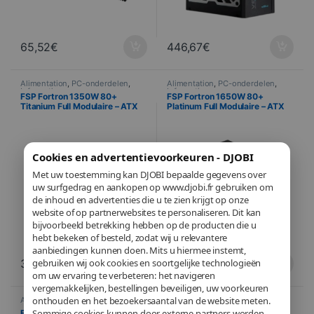
65,52
€
446,67
€
Alimentation
,
PC-onderdelen
,
Alimentation
,
PC-onderdelen
,
Informatica
Informatica
FSP Fortron 1350W 80+
FSP Fortron 1650W 80+
Titanium Full Modulaire – ATX
Platinum Full Modulaire – ATX
3.1
3.0
Cookies en advertentievoorkeuren - DJOBI
Met uw toestemming kan DJOBI bepaalde gegevens over
uw surfgedrag en aankopen op www.djobi.fr gebruiken om
de inhoud en advertenties die u te zien krijgt op onze
website of op partnerwebsites te personaliseren. Dit kan
bijvoorbeeld betrekking hebben op de producten die u
hebt bekeken of besteld, zodat wij u relevantere
aanbiedingen kunnen doen. Mits u hiermee instemt,
gebruiken wij ook cookies en soortgelijke technologieën
379,26
€
293,58
€
om uw ervaring te verbeteren: het navigeren
vergemakkelijken, bestellingen beveiligen, uw voorkeuren
onthouden en het bezoekersaantal van de website meten.
Alimentation
,
PC-onderdelen
,
Alimentation
,
PC-onderdelen
,
Informatica
Informatica
Sommige cookies kunnen door externe partners worden
FSP Fortron 1350W 80+
FSP VITA GM – Alimentation