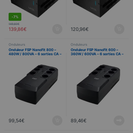
-
7%
149,60
€
139,86
€
120,96
€
Onduleurs
Onduleurs
Onduleur FSP NanoFit 800 –
Onduleur FSP NanoFit 600 –
480W / 800VA – 6 sorties CA –
360W / 600VA – 6 sorties CA –
Protection électrique compacte
Protection électrique compacte
99,54
€
89,46
€