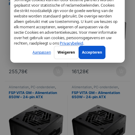
Platinum Full Modulaire – ATX
1000W – 24-pin ATX
geplaatst voor statistische of reclamedoeleinden. Cookies
3.0
die strikt noodzakelijk zijn voor de goede werking van de
website worden standaard gebruikt. De overige worden
alleen gebruikt met uw toestemming. U kunt uw keuzes op
elk moment accepteren, weigeren of aanpassen via de
sectie Cookies en advertentiekeuzes. Voor meer informatie
over het gebruik van cookies, persoonsgegevens en uw
rechten, raadpleegt u ons
Privacybeleid
.
Aanpassen
Weigeren
Accepteren
255,78
€
161,28
€
Alimentation
,
PC-onderdelen
,
Alimentation
,
PC-onderdelen
,
Informatica
,
PROMOTIONS
Informatica
FSP VITA GM – Alimentation
FSP VITA GM – Alimentation
850W – 24-pin ATX
650W – 24-pin ATX
S