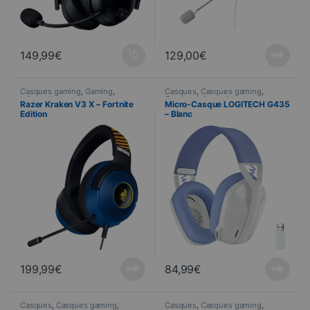
149,99
€
129,00
€
Casques gaming
,
Gaming
,
Casques
,
Casques gaming
,
Informatica
Gaming
,
Informatica
,
Razer Kraken V3 X – Fortnite
Micro-Casque LOGITECH G435
Périphériques
Edition
– Blanc
199,99
€
84,99
€
Casques
,
Casques gaming
,
Casques
,
Casques gaming
,