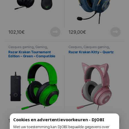
102,10
€
129,00
€
Casques gaming
,
Gaming
,
Casques
,
Casques gaming
,
Informatica
Gaming
,
Informatica
,
Razer Kraken Tournament
Razer Kraken Kitty – Quartz
Périphériques
Edition – Green – Compatible
PC, PS4, PS5 et Xbox
Cookies en advertentievoorkeuren - DJOBI
119,90
€
169,99
€
Met uw toestemming kan DJOBI bepaalde gegevens over