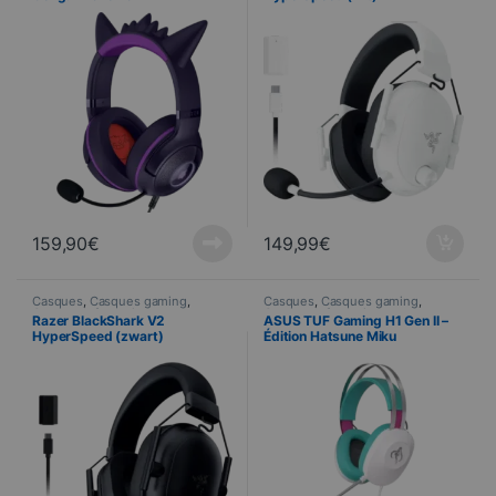
159,90
€
149,99
€
Casques
,
Casques gaming
,
Casques
,
Casques gaming
,
Gaming
,
Informatica
,
Gaming
,
Informatica
,
Razer BlackShark V2
ASUS TUF Gaming H1 Gen II –
Périphériques
Périphériques
HyperSpeed (zwart)
Édition Hatsune Miku