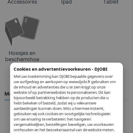
Accessoires
Ipad
Tablet
Hoesjes en
beschermhoe
sjes voor
Cookies en advertentievoorkeuren - DJOBI
tablets
Met uw toestemming kan DJOBI bepaalde gegevens over
uw surfgedrag en aankopen op www.djobi.fr gebruiken om
de inhoud en advertenties die u te zien krijgt op onze
website of op partnerwebsites te personaliseren. Dit kan
Meilleures ventes
bijvoorbeeld betrekking hebben op de producten die u
hebt bekeken of besteld, zodat wij u relevantere
aanbiedingen kunnen doen. Mits u hiermee instemt,
Informatica
,
Tablet
,
Tablets
gebruiken wij ook cookies en soortgelijke technologieën
Samsung Galaxy Tab A9+ 11″
(27,9 cm) – 64 Go – Wi-Fi –
om uw ervaring te verbeteren: het navigeren
Anthracite
vergemakkelijken, bestellingen beveiligen, uw voorkeuren
onthouden en het bezoekersaantal van de website meten.