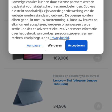
Sommige cookies kunnen door externe partners worden
geplaatst voor statistische of reclamedoeleinden. Cookies
299,00
€
die strikt noodzakelijk zijn voor de goede werking van de
website worden standaard gebruikt. De overige worden
alleen gebruikt met uw toestemming. U kunt uw keuzes op
elk moment accepteren, weigeren of aanpassen via de
Informatica
,
Tablet
,
Tablets
sectie Cookies en advertentiekeuzes. Voor meer informatie
Lenovo Tab (4GB 64GB) (Wifi)
over het gebruik van cookies, persoonsgegevens en uw
10,1″ (25,65 cm) – Luna Grey
rechten, raadpleegt u ons
Privacybeleid
.
Aanpassen
Weigeren
Accepteren
169,90
€
Hoesjes en beschermhoesjes voor
tablets
,
Informatica
,
Tablets
Lenovo – Étui folio pour Lenovo
Tab (Bleu)
34,90
€