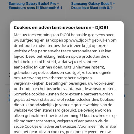
Samsung
,
Telefonie
Samsung
,
Telefonie
Samsung Galaxy Buds4 Pro –
Samsung Galaxy Buds4 –
Écouteurs sans fil Bluetooth 6.1
Draadloze Bluetooth 6.1-
– ANC adaptatif – Audio 360
oordopjes – Adaptieve ANC –
avec Head Tracking – Galaxy AI
360°-geluid met Head
– Blanc
Tracking – Galaxy AI – Zwart
Cookies en advertentievoorkeuren - DJOBI
Met uw toestemming kan DJOBI bepaalde gegevens over
uw surfgedrag en aankopen op www.djobi.fr gebruiken om
de inhoud en advertenties die u te zien krijgt op onze
website of op partnerwebsites te personaliseren. Dit kan
bijvoorbeeld betrekking hebben op de producten die u
hebt bekeken of besteld, zodat wij u relevantere
aanbiedingen kunnen doen. Mits u hiermee instemt,
gebruiken wij ook cookies en soortgelijke technologieën
249,00
€
179,00
€
om uw ervaring te verbeteren: het navigeren
vergemakkelijken, bestellingen beveiligen, uw voorkeuren
onthouden en het bezoekersaantal van de website meten.
Enceintes sans fil
,
Mobile
,
Enceintes sans fil
,
Mobile
,
Sommige cookies kunnen door externe partners worden
Samsung
,
Telefonie
Telefonie
Samsung Galaxy Buds4 –
JELLICO DS3 – Enceinte sans fil
geplaatst voor statistische of reclamedoeleinden. Cookies
Écouteurs sans fil Bluetooth 6.1
Bluetooth
– ANC adaptatif – Audio 360
die strikt noodzakelijk zijn voor de goede werking van de
avec Head Tracking – Galaxy AI
website worden standaard gebruikt. De overige worden
– Blanc
alleen gebruikt met uw toestemming. U kunt uw keuzes op
elk moment accepteren, weigeren of aanpassen via de
sectie Cookies en advertentiekeuzes. Voor meer informatie
over het gebruik van cookies, persoonsgegevens en uw