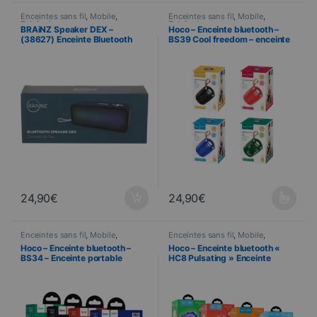
Enceintes sans fil
,
Mobile
,
Enceintes sans fil
,
Mobile
,
Telefonie
Telefonie
BRAiNZ Speaker DEX –
Hoco – Enceinte bluetooth –
(38627) Enceinte Bluetooth
BS39 Cool freedom – enceinte
Compacte – Bleu
portable
24,90
€
24,90
€
Ce produit a plusieurs variations
Enceintes sans fil
,
Mobile
,
Enceintes sans fil
,
Mobile
,
Telefonie
Telefonie
Hoco – Enceinte bluetooth –
Hoco – Enceinte bluetooth «
BS34 – Enceinte portable
HC8 Pulsating » Enceinte
portable lumineuse – Etanche