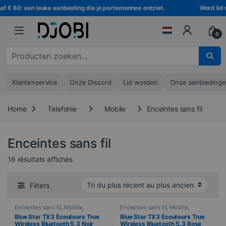
Ga naar navigatie
Ga naar de inhoud
 € 80: een leuke aanbieding die je portemonnee ontziet.
Word lid va
0
Zoeken naar :
Klantenservice
Onze Discord
Lid worden
Onze aanbieding
Home
Telefonie
Mobile
Enceintes sans fil
Enceintes sans fil
Trié du plus récent au plus ancien
16 résultats affichés
Filters
Enceintes sans fil
,
Mobile
,
Enceintes sans fil
,
Mobile
,
Telefonie
Telefonie
Blue Star TX3 Écouteurs True
Blue Star TX3 Écouteurs True
Wireless Bluetooth 5.3 Noir
Wireless Bluetooth 5.3 Rose