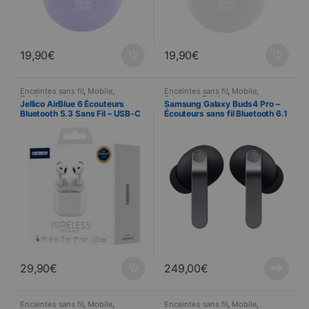
19,90
€
19,90
€
Enceintes sans fil
,
Mobile
,
Enceintes sans fil
,
Mobile
,
Telefonie
Samsung
,
Telefonie
Jellico AirBlue 6 Écouteurs
Samsung Galaxy Buds4 Pro –
Bluetooth 5.3 Sans Fil – USB-C
Écouteurs sans fil Bluetooth 6.1
/ Recharge Sans Fil Blanc
– ANC adaptatif – Audio 360
avec Head Tracking – Galaxy AI
– Noir
29,90
€
249,00
€
Enceintes sans fil
,
Mobile
,
Enceintes sans fil
,
Mobile
,