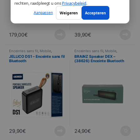
rechten, raadpleegt u ons
Privacybeleid
.
Aanpassen
Weigeren
Accepteren
179,00
€
39,90
€
Enceintes sans fil
,
Mobile
,
Enceintes sans fil
,
Mobile
,
Telefonie
Telefonie
JELLICO DS1 – Enceinte sans fil
BRAiNZ Speaker DEX –
Bluetooth
(38626) Enceinte Bluetooth
Compacte – Vert
29,90
€
24,90
€