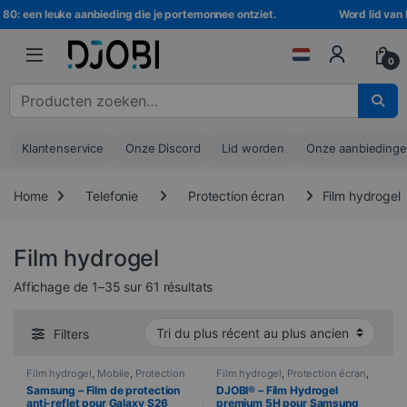
Ga naar navigatie
Ga naar de inhoud
: een leuke aanbieding die je portemonnee ontziet.
Word lid van DJO
0
Zoeken naar :
Klantenservice
Onze Discord
Lid worden
Onze aanbieding
Home
Telefonie
Protection écran
Film hydrogel
Film hydrogel
Trié du plus récent au plus ancie
Affichage de 1–35 sur 61 résultats
Filters
Film hydrogel
,
Mobile
,
Protection
Film hydrogel
,
Protection écran
,
écran
,
Samsung
,
Telefonie
Telefonie
Samsung – Film de protection
DJOBI® – Film Hydrogel
anti-reflet pour Galaxy S26
premium 5H pour Samsung