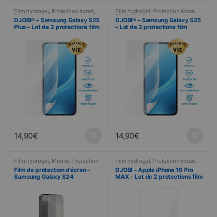
Film hydrogel
,
Protection écran
,
Film hydrogel
,
Protection écran
,
Telefonie
Telefonie
DJOBI® – Samsung Galaxy S25
DJOBI® – Samsung Galaxy S25
Plus – Lot de 2 protections film
– Lot de 2 protections film
hydrogel premium
hydrogel premium
14,90
€
14,90
€
Film hydrogel
,
Mobile
,
Protection
Film hydrogel
,
Protection écran
,
écran
,
Samsung
,
Telefonie
Telefonie
Film de protection d’écran –
DJOBI – Apple iPhone 16 Pro
Samsung Galaxy S24
MAX – Lot de 2 protections film
hydrogel premium + Raclette
d’application