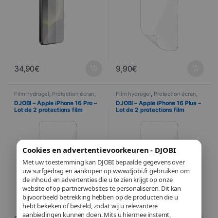
34,90
€
9,90
€
Film hydrogel
,
Protection écran
,
Film hydrogel
,
Protection écran
,
Telefonie
Telefonie
DJOBI – Apple iPhone 16 Pro –
DJOBI – Apple iPhone 16 Plus –
Lot de 2 protections film
Lot de 2 protections film
hydrogel premium + Raclette
hydrogel premium + Raclette
d’application
d’application
Cookies en advertentievoorkeuren - DJOBI
Met uw toestemming kan DJOBI bepaalde gegevens over
uw surfgedrag en aankopen op www.djobi.fr gebruiken om
de inhoud en advertenties die u te zien krijgt op onze
website of op partnerwebsites te personaliseren. Dit kan
bijvoorbeeld betrekking hebben op de producten die u
hebt bekeken of besteld, zodat wij u relevantere
aanbiedingen kunnen doen. Mits u hiermee instemt,