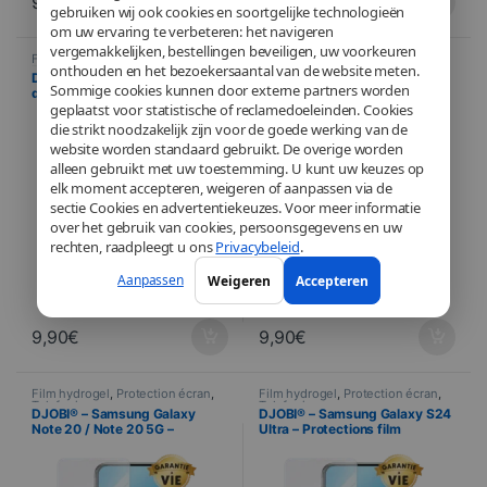
9,90
€
9,90
€
gebruiken wij ook cookies en soortgelijke technologieën
om uw ervaring te verbeteren: het navigeren
vergemakkelijken, bestellingen beveiligen, uw voorkeuren
Film hydrogel
,
Protection écran
,
Film hydrogel
,
Protection écran
,
onthouden en het bezoekersaantal van de website meten.
Telefonie
Telefonie
DJOBI – Apple iPhone 16 – Lot
DJOBI – Xiaomi Redmi 12 –
Sommige cookies kunnen door externe partners worden
de 2 protections film hydrogel
Protection film hydrogel
geplaatst voor statistische of reclamedoeleinden. Cookies
premium + Raclette
premium + Raclette
d’application
d’application
die strikt noodzakelijk zijn voor de goede werking van de
website worden standaard gebruikt. De overige worden
alleen gebruikt met uw toestemming. U kunt uw keuzes op
elk moment accepteren, weigeren of aanpassen via de
sectie Cookies en advertentiekeuzes. Voor meer informatie
over het gebruik van cookies, persoonsgegevens en uw
rechten, raadpleegt u ons
Privacybeleid
.
Aanpassen
Weigeren
Accepteren
9,90
€
9,90
€
Film hydrogel
,
Protection écran
,
Film hydrogel
,
Protection écran
,
Telefonie
Telefonie
DJOBI® – Samsung Galaxy
DJOBI® – Samsung Galaxy S24
Note 20 / Note 20 5G –
Ultra – Protections film
Protections film hydrogel
hydrogel premium
premium