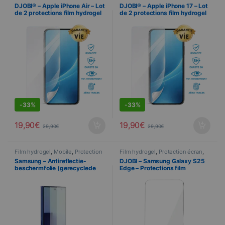
Protection écran
,
Telefonie
Protection écran
,
Telefonie
DJOBI® – Apple iPhone Air – Lot
DJOBI® – Apple iPhone 17 – Lot
de 2 protections film hydrogel
de 2 protections film hydrogel
premium
premium
S
DEALS
-
33%
-
33%
19,90
€
19,90
€
29,90
€
29,90
€
Film hydrogel
,
Mobile
,
Protection
Film hydrogel
,
Protection écran
,
écran
,
Samsung
,
Telefonie
Telefonie
Samsung – Antireflectie-
DJOBI – Samsung Galaxy S25
beschermfolie (gerecyclede
Edge – Protections film
materialen) voor de Galaxy Z
hydrogel premium + Raclette
Fold7
d’application