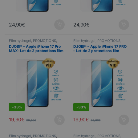
24,90
€
24,90
€
Film hydrogel
,
PROMOTIONS
,
Film hydrogel
,
PROMOTIONS
,
Protection écran
,
Telefonie
Protection écran
,
Telefonie
DJOBI® – Apple iPhone 17 Pro
DJOBI® – Apple iPhone 17 PRO
MAX- Lot de 2 protections film
– Lot de 2 protections film
hydrogel premium
hydrogel premium
S
DEALS
-
33%
-
33%
19,90
€
19,90
€
29,90
€
29,90
€
Film hydrogel
,
PROMOTIONS
,
Film hydrogel
,
PROMOTIONS
,