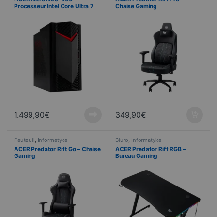
zmontowany
Processeur Intel Core Ultra 7
Chaise Gaming
265F – RTX 5060 8 Go – 32 Go
DDR5 – SSD 2 To
1.499,90
€
349,90
€
Fauteuil
,
Informatyka
Biuro
,
Informatyka
ACER Predator Rift Go – Chaise
ACER Predator Rift RGB –
Gaming
Bureau Gaming