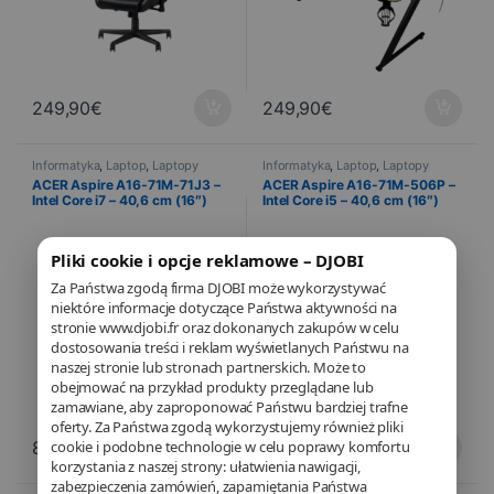
249,90
€
249,90
€
Informatyka
,
Laptop
,
Laptopy
Informatyka
,
Laptop
,
Laptopy
ACER Aspire A16-71M-71J3 –
ACER Aspire A16-71M-506P –
Intel Core i7 – 40,6 cm (16″)
Intel Core i5 – 40,6 cm (16″)
OLED – 16 Go RAM – 1 To SSD –
OLED – 16 Go RAM – 1 To SSD –
Windows 11 Home
Windows 11 Home
Pliki cookie i opcje reklamowe – DJOBI
Za Państwa zgodą firma DJOBI może wykorzystywać
niektóre informacje dotyczące Państwa aktywności na
stronie www.djobi.fr oraz dokonanych zakupów w celu
dostosowania treści i reklam wyświetlanych Państwu na
naszej stronie lub stronach partnerskich. Może to
obejmować na przykład produkty przeglądane lub
zamawiane, aby zaproponować Państwu bardziej trafne
oferty. Za Państwa zgodą wykorzystujemy również pliki
cookie i podobne technologie w celu poprawy komfortu
847,98
€
734,58
€
korzystania z naszej strony: ułatwienia nawigacji,
zabezpieczenia zamówień, zapamiętania Państwa