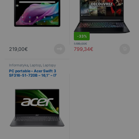
DEALS
-
33%
1.199,00
€
219,00
€
799,34
€
Informatyka
,
Laptop
,
Laptopy
PC portable – Acer Swift 3
SF316-51-720B – 16,1” – I7
-16GO – 1To SSD – Windows 11