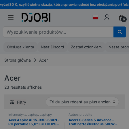
Przejdź do nawigacji
Przejdź do treści
80 €, czyli świetna okazja, która sprawia radość bez obciążania portfela.
0
Wyszukaj :
Obsługa klienta
Nasz Discord
Zostań członkiem
Nasze prom
Strona główna
Acer
Acer
Trié du plus récent au plus ancien
23 résultats affichés
Filtry
Informatyka
,
Laptop
,
Laptopy
Autres produits
Acer Aspire AL15-33P-38XN –
Acer ES Series 5 Advance –
PC portable 15,6″ Full HD IPS –
Trottinette électrique 500W –
Intel Core 3 N355 – 8 Go DDR5
Autonomie jusqu’à 60 km