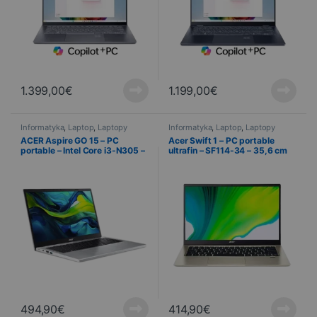
1.399,00
€
1.199,00
€
Informatyka
,
Laptop
,
Laptopy
Informatyka
,
Laptop
,
Laptopy
ACER Aspire GO 15 – PC
Acer Swift 1 – PC portable
portable – Intel Core i3-N305 –
ultrafin – SF114-34 – 35,6 cm
8Go RAM – 512 Go SSD – 39,6
(14″)
cm (15,6″) – Windows 11
Famille
494,90
€
414,90
€