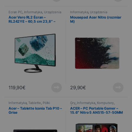
Ecran PC
,
Informatyka
,
Urządzenia
Informatyka
,
Urządzenia
peryferyjne
peryferyjne
,
Tapis
Acer Vero RL2 Écran –
Mousepad Acer Nitro (rozmiar
RL242YE – 60,5 cm 23,8″ –
M)
Gris
119,90
€
29,90
€
Informatyka
,
Tablette
,
Półki
Gry
,
Informatyka
,
Komputery
,
Ordinateurs gaming
,
Laptop
,
Acer – Tablette Iconia Tab P10 –
ACER – PC Portable Gamer –
Laptopy
,
PROMOTIONS
Grise
15.6″ Nitro 5 AN515-57-50MM
– Windows 11 Home – Noir –
(Excellent état, comme neuf)
(OCCASION)