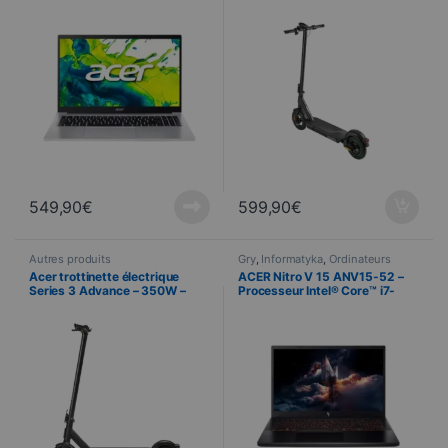
– SSD 512 Go – Windows 11
Home
549,90
€
599,90
€
Autres produits
Gry
,
Informatyka
,
Ordinateurs
gaming
,
Laptop
,
Laptopy
Acer trottinette électrique
ACER Nitro V 15 ANV15-52 –
Series 3 Advance – 350W –
Processeur Intel® Core™ i7-
Jusqu’à 25 km d’autonomie
13620H – 39,6 cm (15,6″) Full
HD (1920 x 1080) – RTX™ 5050
8 Go – 32 Go DDR4 – SSD 1 To