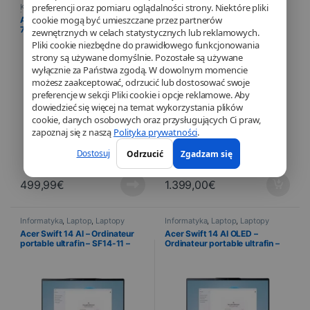
preferencji oraz pomiaru oglądalności strony. Niektóre pliki
Karta graficzna
,
Komponenty
Informatyka
,
Laptop
,
Laptopy
komputerowe
,
Informatyka
cookie mogą być umieszczane przez partnerów
Acer Nitro AMD Radeon RX
Acer Swift 16 AI OLED –
7700 XT OC 12Go
Ordinateur portable ultrafin –
zewnętrznych w celach statystycznych lub reklamowych.
SF16-51 – Noir
Pliki cookie niezbędne do prawidłowego funkcjonowania
strony są używane domyślnie. Pozostałe są używane
wyłącznie za Państwa zgodą. W dowolnym momencie
możesz zaakceptować, odrzucić lub dostosować swoje
preferencje w sekcji Pliki cookie i opcje reklamowe. Aby
dowiedzieć się więcej na temat wykorzystania plików
cookie, danych osobowych oraz przysługujących Ci praw,
zapoznaj się z naszą
Polityka prywatności
.
Dostosuj
Odrzucić
Zgadzam się
499,99
€
1.399,00
€
Informatyka
,
Laptop
,
Laptopy
Informatyka
,
Laptop
,
Laptopy
Acer Swift 14 AI – Ordinateur
Acer Swift 14 AI OLED –
portable ultrafin – SF14-11 –
Ordinateur portable ultrafin –
Gris
SF14-51 – Bleu