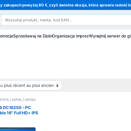
y zakupach powyżej 80 €, czyli świetna okazja, która sprawia radość be
romocje
Sprzedawaj na Djobi
Organizacja imprez
Wynajmij serwer do gi
atyka
,
Laptop
,
Laptopy
16 DC16250 – PC
ble 16″ Full HD+ IPS
el Core 7 150U – 16
R5 – SSD 512 Go –
ows 11 Pro