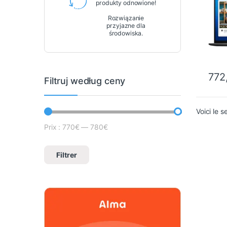
produkty odnowione!
Rozwiązanie
przyjazne dla
środowiska.
772
Filtruj według ceny
Voici le s
Prix :
770€
—
780€
Cena minimalna
Prix max
Filtrer