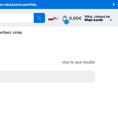
›
z obciążania portfela.
Witaj, zaloguj się
0,00
€
PL
▾
Moje konto
0
er
Nasz sklep
Voici le seul résultat