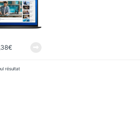
,38
€
eul résultat