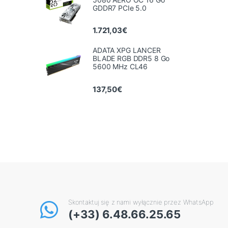
GDDR7 PCIe 5.0
1.721,03
€
ADATA XPG LANCER
BLADE RGB DDR5 8 Go
5600 MHz CL46
137,50
€
Skontaktuj się z nami wyłącznie przez WhatsApp
(+33) 6.48.66.25.65