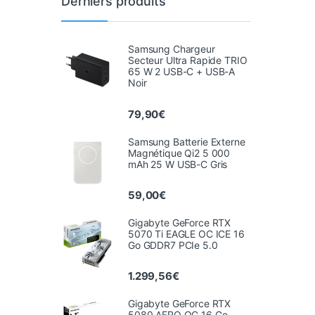
Derniers produits
Samsung Chargeur
Secteur Ultra Rapide TRIO
65 W 2 USB-C + USB-A
Noir
79,90
€
Samsung Batterie Externe
Magnétique Qi2 5 000
mAh 25 W USB-C Gris
59,00
€
Gigabyte GeForce RTX
5070 Ti EAGLE OC ICE 16
Go GDDR7 PCIe 5.0
1.299,56
€
Gigabyte GeForce RTX
5080 AERO OC 16 Go