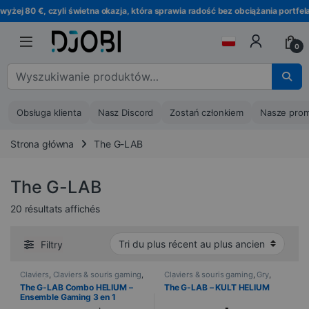
Przejdź do nawigacji
Przejdź do treści
 80 €, czyli świetna okazja, która sprawia radość bez obciążania portfela.
0
Wyszukaj :
Obsługa klienta
Nasz Discord
Zostań członkiem
Nasze prom
Strona główna
The G-LAB
The G-LAB
Trié du plus récent au plus ancien
20 résultats affichés
Filtry
Claviers
,
Claviers & souris gaming
,
Claviers & souris gaming
,
Gry
,
Gry
,
Informatyka
,
Urządzenia
Informatyka
,
Urządzenia
The G-LAB Combo HELIUM –
The G-LAB – KULT HELIUM
peryferyjne
,
PROMOTIONS
,
Souris
peryferyjne
,
Souris
Ensemble Gaming 3 en 1