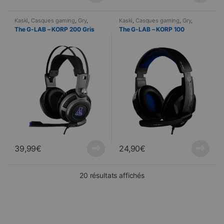
Kaski
,
Casques gaming
,
Gry
,
Kaski
,
Casques gaming
,
Gry
,
Informatyka
,
Urządzenia
Informatyka
,
Urządzenia
The G-LAB – KORP 200 Gris
The G-LAB – KORP 100
peryferyjne
peryferyjne
39,99
€
24,90
€
Trié du plus récent au pl
20 résultats affichés