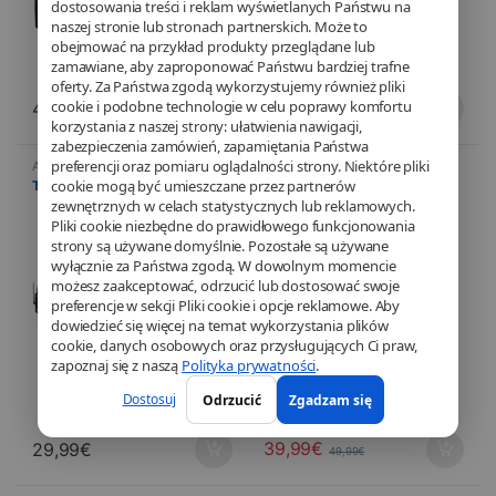
dostosowania treści i reklam wyświetlanych Państwu na
naszej stronie lub stronach partnerskich. Może to
obejmować na przykład produkty przeglądane lub
zamawiane, aby zaproponować Państwu bardziej trafne
oferty. Za Państwa zgodą wykorzystujemy również pliki
cookie i podobne technologie w celu poprawy komfortu
49,99
€
29,99
€
korzystania z naszej strony: ułatwienia nawigacji,
zabezpieczenia zamówień, zapamiętania Państwa
preferencji oraz pomiaru oglądalności strony. Niektóre pliki
Akcesoria komputerowe
,
Kaski
,
Casques gaming
,
Gry
,
Informatyka
,
Urządzenia
Informatyka
,
Urządzenia
cookie mogą być umieszczane przez partnerów
The G-LAB – PAD RUBIDIUM
The G-LAB – KORP VANADIUM
peryferyjne
,
Tapis
peryferyjne
,
PROMOTIONS
Blanc
zewnętrznych w celach statystycznych lub reklamowych.
Pliki cookie niezbędne do prawidłowego funkcjonowania
strony są używane domyślnie. Pozostałe są używane
wyłącznie za Państwa zgodą. W dowolnym momencie
możesz zaakceptować, odrzucić lub dostosować swoje
DEALS
preferencje w sekcji Pliki cookie i opcje reklamowe. Aby
dowiedzieć się więcej na temat wykorzystania plików
cookie, danych osobowych oraz przysługujących Ci praw,
zapoznaj się z naszą
Polityka prywatności
.
Dostosuj
Odrzucić
Zgadzam się
-
20%
39,99
€
29,99
€
49,99
€