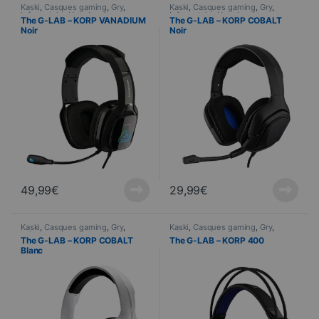
Kaski
,
Casques gaming
,
Gry
,
Kaski
,
Casques gaming
,
Gry
,
Informatyka
,
Urządzenia
Informatyka
,
Urządzenia
The G-LAB – KORP VANADIUM
The G-LAB – KORP COBALT
peryferyjne
peryferyjne
Noir
Noir
49,99
€
29,99
€
Kaski
,
Casques gaming
,
Gry
,
Kaski
,
Casques gaming
,
Gry
,
Informatyka
,
Urządzenia
Informatyka
,
Urządzenia
The G-LAB – KORP COBALT
The G-LAB – KORP 400
peryferyjne
peryferyjne
Blanc