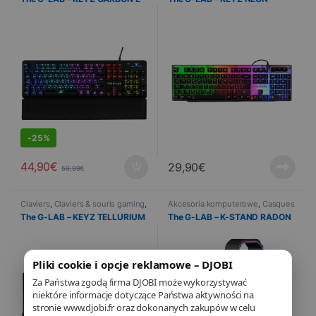
peryferyjne
,
PROMOTIONS
peryferyjne
S
-
25%
44,90
€
29,90
€
59,99
€
Claviers
,
Claviers & souris gaming
,
Akcesoria komputerowe
,
Casques
Gry
,
Informatyka
,
Urządzenia
gaming
,
Gry
,
Informatyka
The G-LAB – KEYZ TELLURIUM
The G-LAB – K-STAND RADON
peryferyjne
Pliki cookie i opcje reklamowe – DJOBI
Za Państwa zgodą firma DJOBI może wykorzystywać
niektóre informacje dotyczące Państwa aktywności na
stronie www.djobi.fr oraz dokonanych zakupów w celu