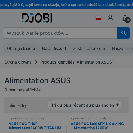
Przejdź do nawigacji
Przejdź do treści
yżej 80 €, czyli świetna okazja, która sprawia radość bez obciążania portfel
0
Wyszukaj :
Obsługa klienta
Nasz Discord
Zostań członkiem
Nasze prom
Strona główna
Produits identifiés “Alimentation ASUS”
Alimentation ASUS
Trié du plus récent au plus ancien
9 résultats affichés
Filtry
Żywienie
,
Komponenty
Żywienie
,
Komponenty
komputerowe
,
Informatyka
komputerowe
,
Informatyka
,
ASUS ROG THOR –
ASUS ROG Loki SFX-L GAMING
PROMOTIONS
Alimentation 1600W TITANIUM
– Alimentation 1200W
– 24-pin ATX
PLATINUM – 24-pin ATX