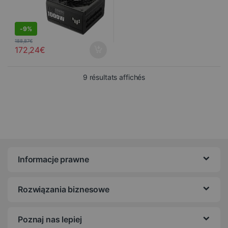
-
9%
188,87
€
172,24
€
Trié du plus récent au pl
9 résultats affichés
Informacje prawne
Rozwiązania biznesowe
Poznaj nas lepiej