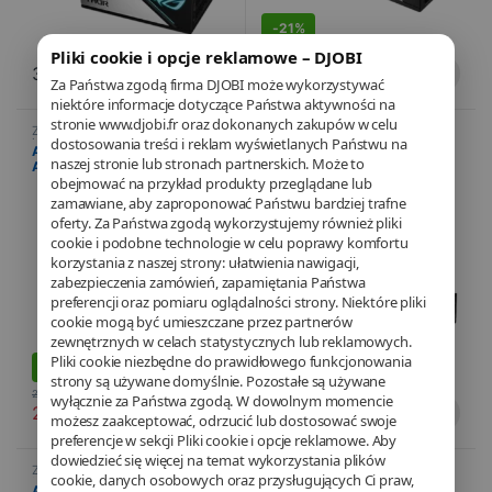
-
21%
Pliki cookie i opcje reklamowe – DJOBI
276,42
€
387,39
€
219,11
€
Za Państwa zgodą firma DJOBI może wykorzystywać
niektóre informacje dotyczące Państwa aktywności na
stronie www.djobi.fr oraz dokonanych zakupów w celu
Żywienie
,
Komponenty
Żywienie
,
Komponenty
dostosowania treści i reklam wyświetlanych Państwu na
komputerowe
,
Informatyka
,
komputerowe
,
Informatyka
,
ASUS ROG Loki SFX-L –
ASUS ROG Loki SFX-L –
PROMOTIONS
PROMOTIONS
naszej stronie lub stronach partnerskich. Może to
Alimentation 850W PLATINUM
Alimentation 850W PLATINUM
obejmować na przykład produkty przeglądane lub
– 24-pin ATX – Blanc
– 24-pin ATX
zamawiane, aby zaproponować Państwu bardziej trafne
oferty. Za Państwa zgodą wykorzystujemy również pliki
cookie i podobne technologie w celu poprawy komfortu
S
DEALS
korzystania z naszej strony: ułatwienia nawigacji,
zabezpieczenia zamówień, zapamiętania Państwa
preferencji oraz pomiaru oglądalności strony. Niektóre pliki
cookie mogą być umieszczane przez partnerów
zewnętrznych w celach statystycznych lub reklamowych.
Pliki cookie niezbędne do prawidłowego funkcjonowania
-
12%
-
10%
strony są używane domyślnie. Pozostałe są używane
244,56
€
235,23
€
wyłącznie za Państwa zgodą. W dowolnym momencie
215,59
€
210,93
€
możesz zaakceptować, odrzucić lub dostosować swoje
preferencje w sekcji Pliki cookie i opcje reklamowe. Aby
dowiedzieć się więcej na temat wykorzystania plików
Żywienie
,
Komponenty
Żywienie
,
Komponenty
cookie, danych osobowych oraz przysługujących Ci praw,
komputerowe
,
Informatyka
komputerowe
,
Informatyka
ASUS ROG Loki SFX-L –
ASUS ROG STRIX –