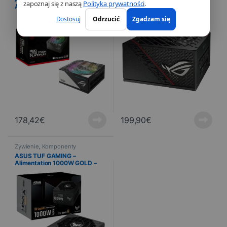
zapoznaj się z naszą
Polityka prywatności
.
Alimentation 750W PLATINUM
Alimentation 1000W GOLD –
– 24-pin ATX
24-pin ATX
Dostosuj
Odrzucić
Zgadzam się
178,42
€
199,90
€
Żywienie
,
Komponenty
komputerowe
,
Informatyka
,
ASUS TUF GAMING –
PROMOTIONS
Alimentation 1000W GOLD –
24-pin ATX
S