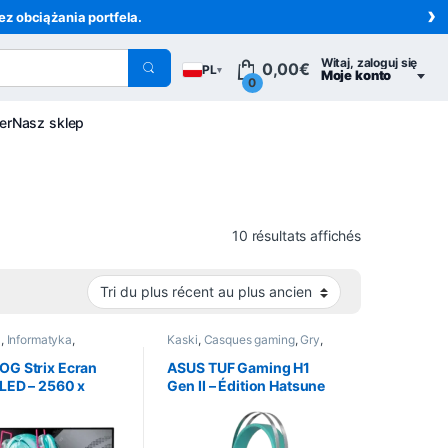
›
z obciążania portfela.
Witaj, zaloguj się
0,00
€
PL
▾
Moje konto
0
er
Nasz sklep
Trié du plus 
10 résultats affichés
C
,
Informatyka
,
Kaski
,
Casques gaming
,
Gry
,
ia peryferyjne
Informatyka
,
Urządzenia
peryferyjne
OG Strix Ecran
ASUS TUF Gaming H1
LED – 2560 x
Gen II – Édition Hatsune
xels – Édition
Miku
e Miku