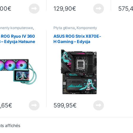
,00
€
129,90
€
575,
nenty komputerowe
,
Płyta główna
,
Komponenty
atyka
,
Chłodzenie
komputerowe
,
Informatyka
 ROG Ryuo IV 360
ASUS ROG Strix X870E-
– Edycja Hatsune
H Gaming – Edycja
Hatsune Miku
,65
€
599,95
€
Trié du plus récent au plus ancien
ats affichés