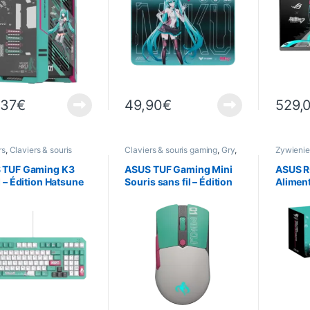
,37
€
49,90
€
529,
rs
,
Claviers & souris
Claviers & souris gaming
,
Gry
,
Żywienie
g
,
Gry
,
Informatyka
,
Informatyka
,
Urządzenia
kompute
enia peryferyjne
peryferyjne
,
Souris
 TUF Gaming K3
ASUS TUF Gaming Mini
ASUS R
I – Édition Hatsune
Souris sans fil – Édition
Alimen
Hatsune Miku
Platinu
Hatsun