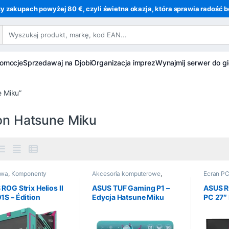
y zakupach powyżej 80 €, czyli świetna okazja, która sprawia radość be
romocje
Sprzedawaj na Djobi
Organizacja imprez
Wynajmij serwer do gi
e Miku”
ion Hatsune Miku
owa
,
Komponenty
Akcesoria komputerowe
,
Ecran P
terowe
,
Informatyka
Informatyka
,
Urządzenia
Urządzen
peryferyjne
,
Tapis
ROG Strix Helios II
ASUS TUF Gaming P1 –
ASUS R
S – Édition
Edycja Hatsune Miku
PC 27″ 
une Miku
1440 pi
Hatsun