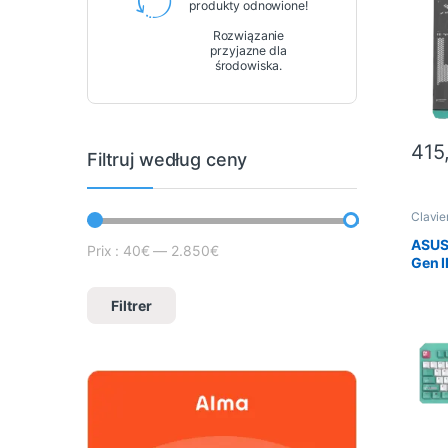
produkty odnowione!
Rozwiązanie
przyjazne dla
środowiska.
415
Filtruj według ceny
Clavie
gamin
Urządz
ASUS
Prix :
40€
—
2.850€
Cena minimalna
Prix max
Gen I
Miku
Filtrer