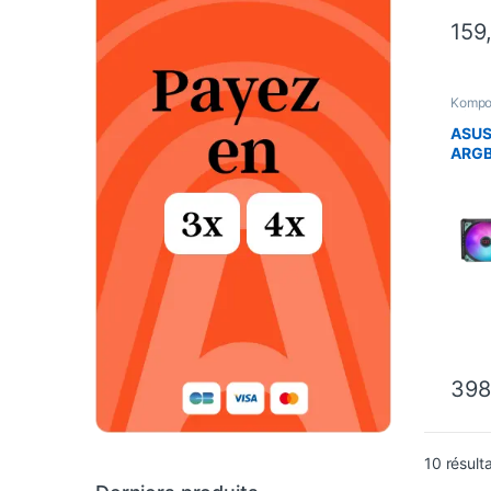
159
Kompo
Inform
ASUS
ARGB 
Miku
398
10 résult