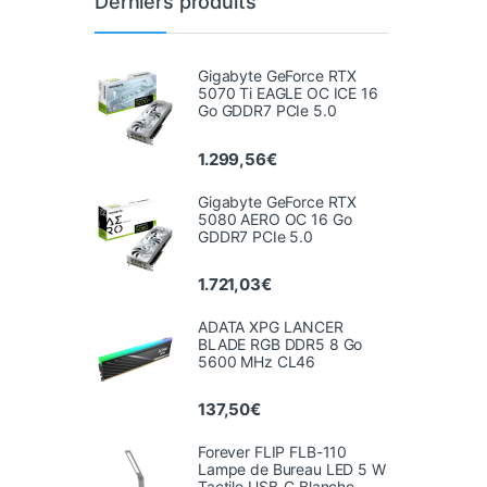
Derniers produits
Gigabyte GeForce RTX
5070 Ti EAGLE OC ICE 16
Go GDDR7 PCIe 5.0
1.299,56
€
Gigabyte GeForce RTX
5080 AERO OC 16 Go
GDDR7 PCIe 5.0
1.721,03
€
ADATA XPG LANCER
BLADE RGB DDR5 8 Go
5600 MHz CL46
137,50
€
Forever FLIP FLB-110
Lampe de Bureau LED 5 W
Tactile USB-C Blanche