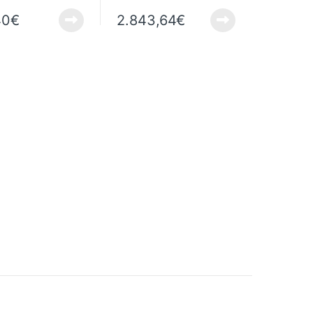
40
€
2.843,64
€