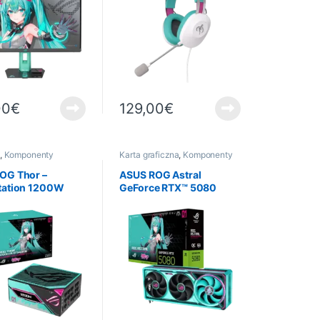
00
€
129,00
€
,
Komponenty
Karta graficzna
,
Komponenty
rowe
,
Informatyka
komputerowe
,
Informatyka
OG Thor –
ASUS ROG Astral
tation 1200W
GeForce RTX™ 5080
m – Édition
O16G – Edycja Hatsune
e Miku
Miku