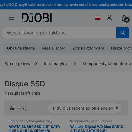
Przejdź do nawigacji
Przejdź do treści
j 80 €, czyli świetna okazja, która sprawia radość bez obciążania portfela.
0
Wyszukaj :
Obsługa klienta
Nasz Discord
Zostań członkiem
Nasze prom
Strona główna
Informatyka
Komponenty komputerow
Disque SSD
Trié du plus récent au plus ancien
7 résultats affichés
Filtry
Komponenty komputerowe
,
Komponenty komputerowe
,
Disque SSD
,
Informatyka
Disque SSD
,
Informatyka
ADATA SU650 SSD 2,5″ SATA
Western Digital WD Blue SA510
III 256 Go 520/450 Mo/s
2 To SSD SATA III 2.5″