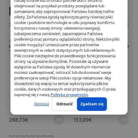
naszej stronie lub stronach partnerskich. Może to
obejmować na przykład produkty przeglądane lub
zamawiane, aby zaproponować Państwu bardziej trafne
oferty. Za Państwa zgodą wykorzystujemy również pliki
cookie i podobne technologie w celu poprawy komfortu
39,90
€
499,99
€
korzystania z naszej strony: ułatwienia nawigacji,
zabezpieczenia zamówień, zapamiętania Państwa
preferencji oraz pomiaru oglądalności strony. Niektóre pliki
Komponenty komputerowe
,
Komponenty komputerowe
,
cookie mogą być umieszczane przez partnerów
Disque SSD
,
Informatyka
Disque SSD
,
Informatyka
Disque SSD Samsung 870 QVO
Disque SSD Samsung 870 QVO
zewnętrznych w celach statystycznych lub reklamowych.
– 4 To Seconde génération
– 2 To Seconde génération
Pliki cookie niezbędne do prawidłowego funkcjonowania
strony są używane domyślnie. Pozostałe są używane
wyłącznie za Państwa zgodą. W dowolnym momencie
możesz zaakceptować, odrzucić lub dostosować swoje
preferencje w sekcji Pliki cookie i opcje reklamowe. Aby
dowiedzieć się więcej na temat wykorzystania plików
cookie, danych osobowych oraz przysługujących Ci praw,
zapoznaj się z naszą
Polityka prywatności
.
Dostosuj
Odrzucić
Zgadzam się
288,73
€
153,99
€
Komponenty komputerowe
,