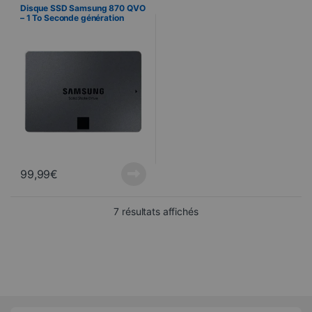
Disque SSD
,
Informatyka
Disque SSD Samsung 870 QVO
– 1 To Seconde génération
99,99
€
Trié du plus récent au pl
7 résultats affichés