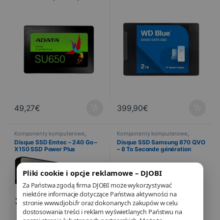
49,27
€
399,90
€
Komponenty komputerowe
,
Komponenty komputerowe
,
Disque SSD
,
Informatyka
Disque SSD
,
Informatyka
Disque SSD Emtec – 240 Go –
Disque SSD Samsung 870 QVO
X150 SSD Power Plus
– 8 To Seconde génération
Pliki cookie i opcje reklamowe – DJOBI
Za Państwa zgodą firma DJOBI może wykorzystywać
niektóre informacje dotyczące Państwa aktywności na
stronie www.djobi.fr oraz dokonanych zakupów w celu
dostosowania treści i reklam wyświetlanych Państwu na