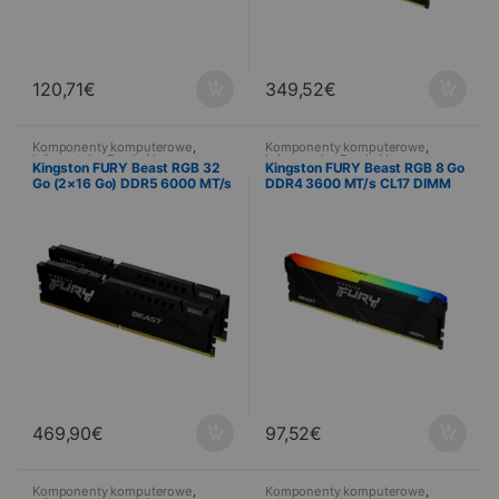
120,71
€
349,52
€
Komponenty komputerowe
,
Komponenty komputerowe
,
Informatyka
,
Pamięć komputera
Informatyka
,
Pamięć komputera
Kingston FURY Beast RGB 32
Kingston FURY Beast RGB 8 Go
Go (2×16 Go) DDR5 6000 MT/s
DDR4 3600 MT/s CL17 DIMM
CL36 EXPO
469,90
€
97,52
€
Komponenty komputerowe
,
Komponenty komputerowe
,