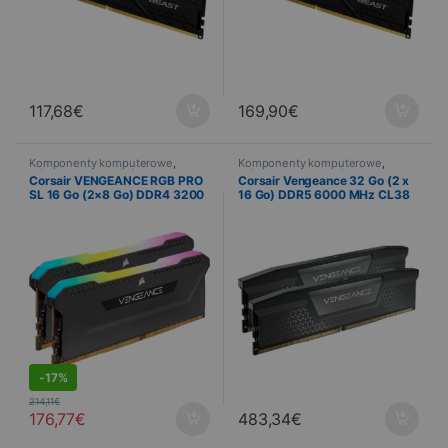
117,68
€
169,90
€
Komponenty komputerowe
,
Komponenty komputerowe
,
Informatyka
,
Pamięć komputera
,
Informatyka
,
Pamięć komputera
Corsair VENGEANCE RGB PRO
Corsair Vengeance 32 Go (2 x
PROMOTIONS
SL 16 Go (2×8 Go) DDR4 3200
16 Go) DDR5 6000 MHz CL38
MHz CL16 Noir
Kit mémoire haute performance
S
-
17%
214,11
€
176,77
€
483,34
€