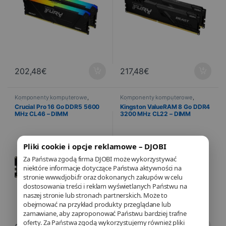
202,48
€
217,48
€
Komponenty komputerowe
,
Komponenty komputerowe
,
Informatyka
,
Pamięć komputera
Informatyka
,
Pamięć komputera
Crucial Pro 16 Go DDR5 5600
Kingston ValueRAM 8 Go DDR4
MHz CL46 – DIMM
3200 MHz CL22 – DIMM
Pliki cookie i opcje reklamowe – DJOBI
Za Państwa zgodą firma DJOBI może wykorzystywać
niektóre informacje dotyczące Państwa aktywności na
stronie www.djobi.fr oraz dokonanych zakupów w celu
dostosowania treści i reklam wyświetlanych Państwu na
naszej stronie lub stronach partnerskich. Może to
obejmować na przykład produkty przeglądane lub
zamawiane, aby zaproponować Państwu bardziej trafne
oferty. Za Państwa zgodą wykorzystujemy również pliki