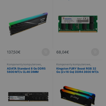
CL46
137,50
€
68,04
€
Komponenty komputerowe
,
Komponenty komputerowe
,
Informatyka
,
Pamięć komputera
Informatyka
,
Pamięć komputera
ADATA Standard 8 Go DDR5
Kingston FURY Beast RGB 32
5600 MT/s CL46 DIMM
Go (2×16 Go) DDR4 3600 MT/s
CL18