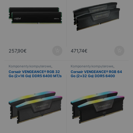
257,90
€
471,74
€
Komponenty komputerowe
,
Komponenty komputerowe
,
Informatyka
,
Pamięć komputera
Informatyka
,
Pamięć komputera
Corsair VENGEANCE® RGB 32
Corsair VENGEANCE® RGB 64
Go (2×16 Go) DDR5 6400 MT/s
Go (2×32 Go) DDR5 6400
CL36
MT/s CL32 – Noir