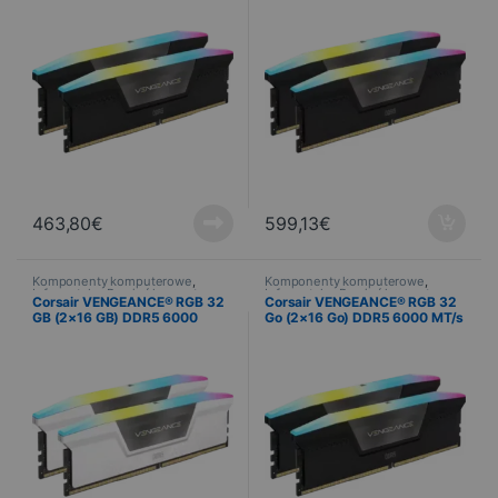
463,80
€
599,13
€
Komponenty komputerowe
,
Komponenty komputerowe
,
Informatyka
,
Pamięć komputera
Informatyka
,
Pamięć komputera
Corsair VENGEANCE® RGB 32
Corsair VENGEANCE® RGB 32
GB (2×16 GB) DDR5 6000
Go (2×16 Go) DDR5 6000 MT/s
MT/s C40 – biały
CL38 – Noir