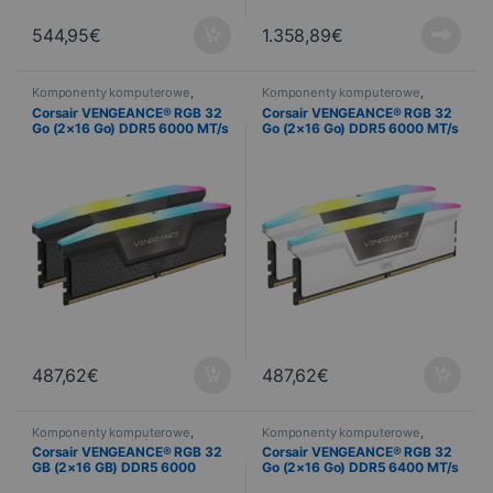
544,95
€
1.358,89
€
Komponenty komputerowe
,
Komponenty komputerowe
,
Informatyka
,
Pamięć komputera
Informatyka
,
Pamięć komputera
Corsair VENGEANCE® RGB 32
Corsair VENGEANCE® RGB 32
Go (2×16 Go) DDR5 6000 MT/s
Go (2×16 Go) DDR5 6000 MT/s
CL36 – AMD EXPO & Intel XMP
CL36 – Blanc
487,62
€
487,62
€
Komponenty komputerowe
,
Komponenty komputerowe
,
Informatyka
,
Pamięć komputera
Informatyka
,
Pamięć komputera
Corsair VENGEANCE® RGB 32
Corsair VENGEANCE® RGB 32
GB (2×16 GB) DDR5 6000
Go (2×16 Go) DDR5 6400 MT/s
MT/s CL36 – czarny
C32 – Noir