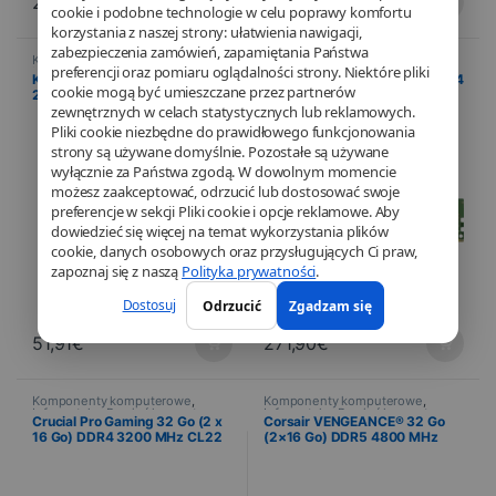
232,97
€
91,10
€
cookie i podobne technologie w celu poprawy komfortu
korzystania z naszej strony: ułatwienia nawigacji,
zabezpieczenia zamówień, zapamiętania Państwa
Komponenty komputerowe
,
Komponenty komputerowe
,
preferencji oraz pomiaru oglądalności strony. Niektóre pliki
Informatyka
,
Pamięć komputera
Informatyka
,
Pamięć komputera
Kingston ValueRAM 4 Go DDR4
Crucial 32 GB (2 x 16 GB) DDR4
cookie mogą być umieszczane przez partnerów
2666 MHz CL19 – DIMM
3200 MHz CL22 UDIMM
zewnętrznych w celach statystycznych lub reklamowych.
Pliki cookie niezbędne do prawidłowego funkcjonowania
strony są używane domyślnie. Pozostałe są używane
wyłącznie za Państwa zgodą. W dowolnym momencie
możesz zaakceptować, odrzucić lub dostosować swoje
preferencje w sekcji Pliki cookie i opcje reklamowe. Aby
dowiedzieć się więcej na temat wykorzystania plików
cookie, danych osobowych oraz przysługujących Ci praw,
zapoznaj się z naszą
Polityka prywatności
.
Dostosuj
Odrzucić
Zgadzam się
51,91
€
271,90
€
Komponenty komputerowe
,
Komponenty komputerowe
,
Informatyka
,
Pamięć komputera
Informatyka
,
Pamięć komputera
Crucial Pro Gaming 32 Go (2 x
Corsair VENGEANCE® 32 Go
16 Go) DDR4 3200 MHz CL22
(2×16 Go) DDR5 4800 MHz
avec radiateur
C40 – Noir