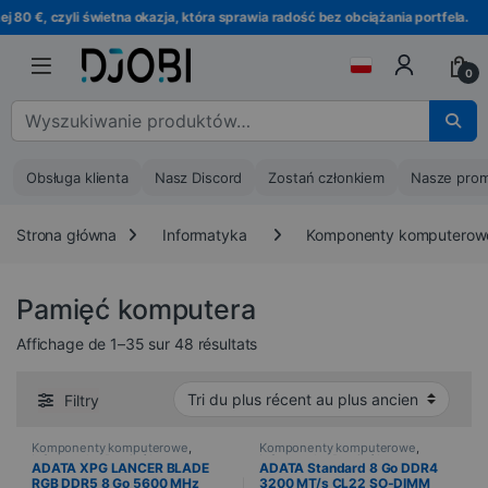
Przejdź do nawigacji
Przejdź do treści
, czyli świetna okazja, która sprawia radość bez obciążania portfela.
0
Wyszukaj :
Obsługa klienta
Nasz Discord
Zostań członkiem
Nasze prom
Strona główna
Informatyka
Komponenty komputerow
Pamięć komputera
Trié du plus récent au plus ancie
Affichage de 1–35 sur 48 résultats
Filtry
Komponenty komputerowe
,
Komponenty komputerowe
,
Informatyka
,
Pamięć komputera
Informatyka
,
Pamięć komputera
ADATA XPG LANCER BLADE
ADATA Standard 8 Go DDR4
RGB DDR5 8 Go 5600 MHz
3200 MT/s CL22 SO-DIMM