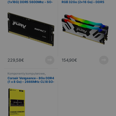
(1x16G) DDR5 5600Mhz – SO-
RGB 32Go (2×16 Go) – DDR5
DIMM
6000MHz – CL32
229,58
€
154,90
€
Komponenty komputerowe
,
Informatyka
,
Pamięć komputera
Corsair Vengeance – 8Go DDR4
(1 x 8 Go) – 2666MHz CL18 SO-
DIMM