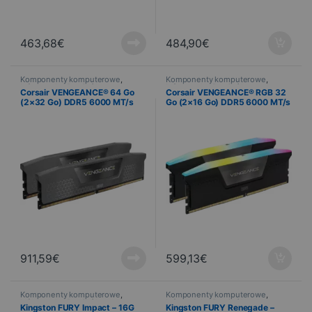
463,68
€
484,90
€
Komponenty komputerowe
,
Komponenty komputerowe
,
Informatyka
,
Pamięć komputera
Informatyka
,
Pamięć komputera
Corsair VENGEANCE® 64 Go
Corsair VENGEANCE® RGB 32
(2×32 Go) DDR5 6000 MT/s
Go (2×16 Go) DDR5 6000 MT/s
C40 – AMD EXPO
CL30 – Noir
911,59
€
599,13
€
Komponenty komputerowe
,
Komponenty komputerowe
,
Informatyka
,
Pamięć komputera
Informatyka
,
Pamięć komputera
Kingston FURY Impact – 16G
Kingston FURY Renegade –