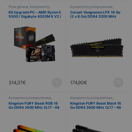
Płyta główna
,
Komponenty
Komponenty komputerowe
,
komputerowe
,
Informatyka
,
Informatyka
,
Pamięć komputera
Kit Upgrade PC – AMD Ryzen 5
Corsair Vengeance LPX 16 Go
Pamięć komputera
,
Procesor
5500 / Gigabyte A520M K V2 /
(2 x 8 Go) DDR4 3200 MHz
Corsair Vengeance LPX 16 Go
CL16 – Kit mémoire haute
DDR4 3200 MHz
performance
314,37
€
174,90
€
Komponenty komputerowe
,
Komponenty komputerowe
,
Informatyka
,
Pamięć komputera
Informatyka
,
Pamięć komputera
Kingston FURY Beast RGB 16
Kingston FURY Beast Black 16
Go DDR4 3600 MHz CL17 – Kit
Go DDR4 3600 MHz CL17 – Kit
2×8 Go
2×8 Go