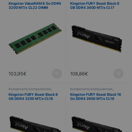
Informatyka
,
Pamięć komputera
Informatyka
,
Pamięć komputera
Kingston ValueRAM 8 Go DDR4
Kingston FURY Beast Black 8
3200 MT/s CL22 DIMM
GB DDR4 3600 MT/s CL17
DIMM
103,95
€
108,86
€
Komponenty komputerowe
,
Komponenty komputerowe
,
Informatyka
,
Pamięć komputera
Informatyka
,
Pamięć komputera
Kingston FURY Beast Black 8
Kingston FURY Beast Black 16
GB DDR4 3200 MT/s CL16
Go DDR4 3600 MT/s CL18
DIMM
DIMM