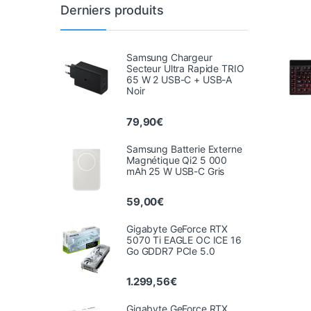
Derniers produits
Samsung Chargeur
Secteur Ultra Rapide TRIO
65 W 2 USB-C + USB-A
Noir
79,90
€
Samsung Batterie Externe
Magnétique Qi2 5 000
mAh 25 W USB-C Gris
59,00
€
Gigabyte GeForce RTX
5070 Ti EAGLE OC ICE 16
Go GDDR7 PCIe 5.0
1.299,56
€
Gigabyte GeForce RTX