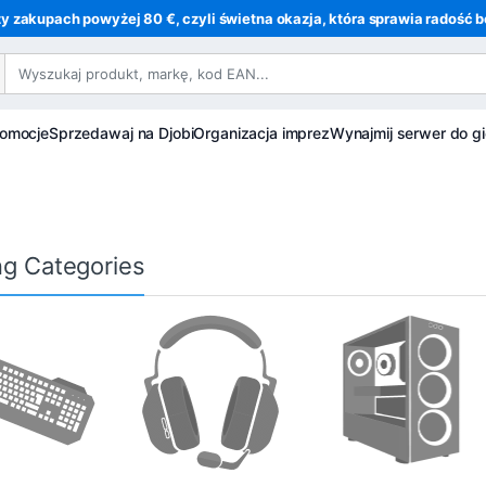
y zakupach powyżej 80 €, czyli świetna okazja, która sprawia radość be
romocje
Sprzedawaj na Djobi
Organizacja imprez
Wynajmij serwer do gi
g Categories