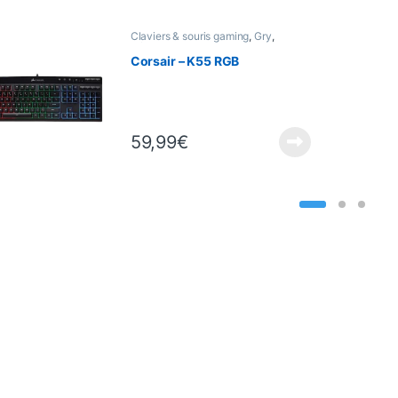
Claviers & souris gaming
,
Gry
,
Informatyka
Corsair – K55 RGB
59,99
€