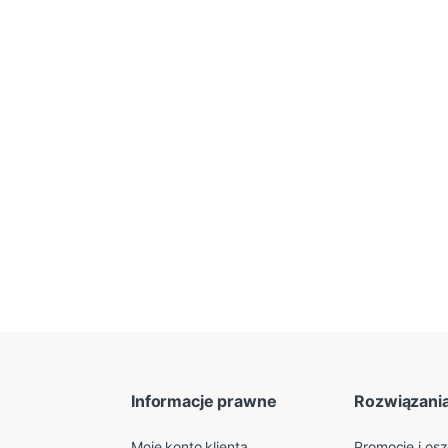
Informacje prawne
Rozwiązani
Moje konto klienta
Promocje i os