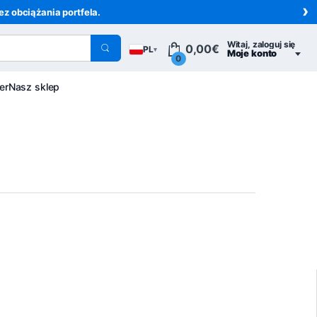
›
z obciążania portfela.
Witaj, zaloguj się
0,00
€
PL
▾
Moje konto
0
er
Nasz sklep