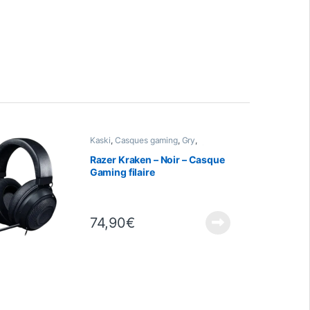
Kaski
,
Casques gaming
,
Gry
,
Informatyka
,
Urządzenia peryferyjne
Razer Kraken – Noir – Casque
Gaming filaire
multiplateforme
74,90
€