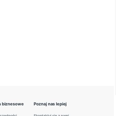
a biznesowe
Poznaj nas lepiej
zczędności
Skontaktuj się z nami