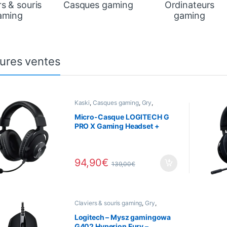
Ordinateurs
rs & souris
Casques gaming
gaming
aming
eures ventes
Kaski
,
Casques gaming
,
Gry
,
Informatyka
,
Urządzenia peryferyjne
,
PROMOTIONS
Micro-Casque LOGITECH G
PRO X Gaming Headset +
Micro BLUE VO!CE – Surround
7.1 – PC / Xbox / Nintendo
Switch / PS5 – Noir
94,90
€
139,00
€
Claviers & souris gaming
,
Gry
,
Informatyka
,
Urządzenia peryferyjne
,
PROMOTIONS
,
Souris
Logitech – Mysz gamingowa
G402 Hyperion Fury –