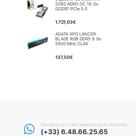
5080 AERO OC 16 Go
GDDR7 PCIe 5.0
1.721,03
€
ADATA XPG LANCER
BLADE RGB DDR5 8 Go
5600 MHz CL46
137,50
€
Skontaktuj się z nami wyłącznie przez WhatsApp
(+33) 6.48.66.25.65