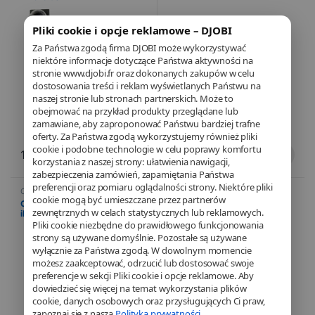
Pliki cookie i opcje reklamowe – DJOBI
Za Państwa zgodą firma DJOBI może wykorzystywać
niektóre informacje dotyczące Państwa aktywności na
stronie www.djobi.fr oraz dokonanych zakupów w celu
dostosowania treści i reklam wyświetlanych Państwu na
naszej stronie lub stronach partnerskich. Może to
obejmować na przykład produkty przeglądane lub
zamawiane, aby zaproponować Państwu bardziej trafne
oferty. Za Państwa zgodą wykorzystujemy również pliki
cookie i podobne technologie w celu poprawy komfortu
13,40
€
13,40
€
korzystania z naszej strony: ułatwienia nawigacji,
zabezpieczenia zamówień, zapamiętania Państwa
preferencji oraz pomiaru oglądalności strony. Niektóre pliki
Camera
,
Mobile
,
Pièces
Camera
,
Mobile
,
Pièces
cookie mogą być umieszczane przez partnerów
détachées
,
Telefonia
détachées
,
Telefonia
Caméra avant + capteur –
Caméra arrière – iPhone 6
zewnętrznych w celach statystycznych lub reklamowych.
iPhone 6
Pliki cookie niezbędne do prawidłowego funkcjonowania
strony są używane domyślnie. Pozostałe są używane
wyłącznie za Państwa zgodą. W dowolnym momencie
możesz zaakceptować, odrzucić lub dostosować swoje
preferencje w sekcji Pliki cookie i opcje reklamowe. Aby
dowiedzieć się więcej na temat wykorzystania plików
cookie, danych osobowych oraz przysługujących Ci praw,
zapoznaj się z naszą
Polityka prywatności
.