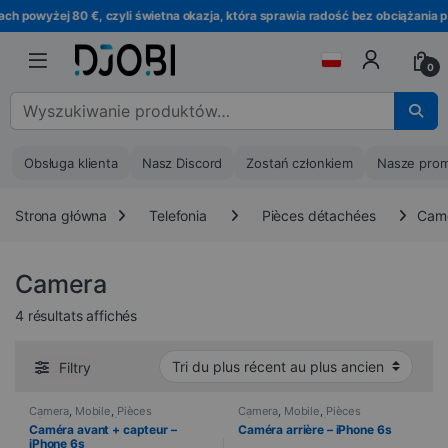
Przejdź do nawigacji
Przejdź do treści
 powyżej 80 €, czyli świetna okazja, która sprawia radość bez obciążania po
0
Wyszukaj :
Obsługa klienta
Nasz Discord
Zostań członkiem
Nasze prom
Strona główna
Telefonia
Pièces détachées
Cam
Camera
Trié du plus récent au plus ancien
4 résultats affichés
Filtry
Camera
,
Mobile
,
Pièces
Camera
,
Mobile
,
Pièces
détachées
,
Telefonia
détachées
,
Telefonia
Caméra avant + capteur –
Caméra arrière – iPhone 6s
iPhone 6s