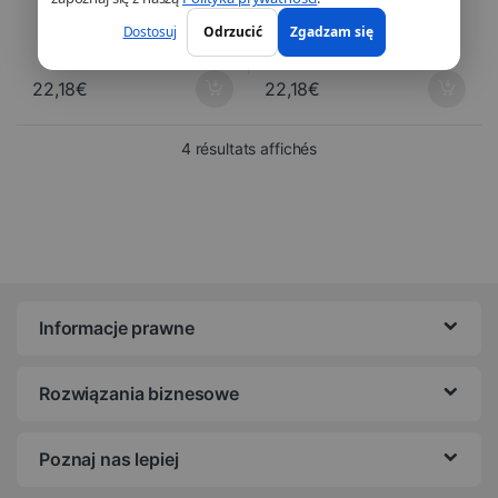
Dostosuj
Odrzucić
Zgadzam się
22,18
€
22,18
€
Trié du plus récent au pl
4 résultats affichés
Informacje prawne
Rozwiązania biznesowe
Poznaj nas lepiej