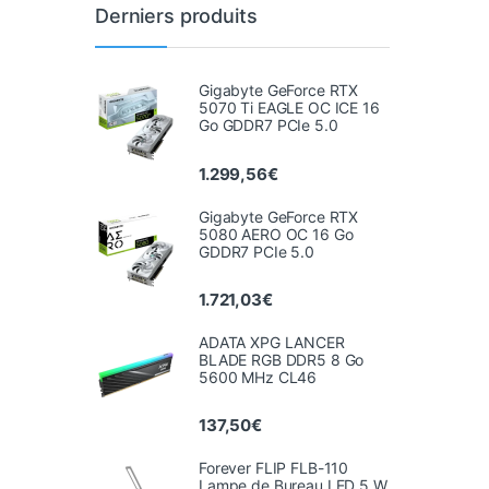
Derniers produits
Gigabyte GeForce RTX
5070 Ti EAGLE OC ICE 16
Go GDDR7 PCIe 5.0
1.299,56
€
Gigabyte GeForce RTX
5080 AERO OC 16 Go
GDDR7 PCIe 5.0
1.721,03
€
ADATA XPG LANCER
BLADE RGB DDR5 8 Go
5600 MHz CL46
137,50
€
Forever FLIP FLB-110
Lampe de Bureau LED 5 W