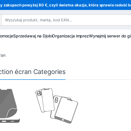
y zakupach powyżej 80 €, czyli świetna okazja, która sprawia radość be
romocje
Sprzedawaj na Djobi
Organizacja imprez
Wynajmij serwer do gi
ran
ction écran Categories