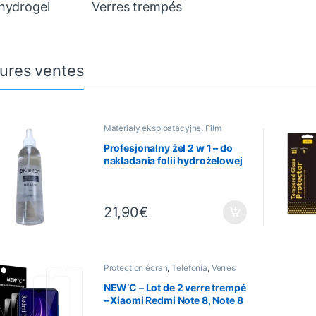
 hydrogel
Verres trempés
eures ventes
Materiały eksploatacyjne
,
Film
hydrogel
,
Nettoyage
,
Protection
écran
,
Telefonia
Profesjonalny żel 2 w 1 – do
nakładania folii hydrożelowej
i czyszczenia ekranu – 180 ml
21,90
€
Protection écran
,
Telefonia
,
Verres
trempés
NEW’C – Lot de 2 verre trempé
– Xiaomi Redmi Note 8, Note 8
2021, Mi 9 Lite – Anti Rayures