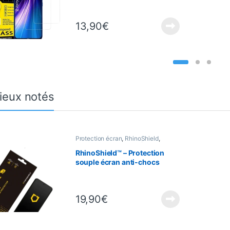
– Ultra Résistant 9H
13,90
€
ieux notés
Protection écran
,
RhinoShield
,
Telefonia
,
Verres trempés
RhinoShield™ – Protection
souple écran anti-chocs
Impact™ Flex™ – Samsung
Galaxy S21 FE
19,90
€