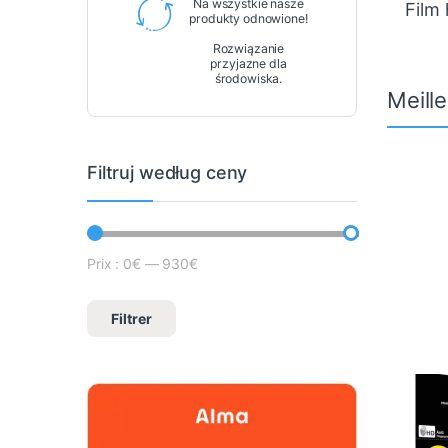
Na wszystkie nasze
Film
produkty odnowione!
Rozwiązanie
przyjazne dla
środowiska.
Meill
Filtruj według ceny
Prix :
0€
—
930€
Cena minimalna
Prix max
Filtrer