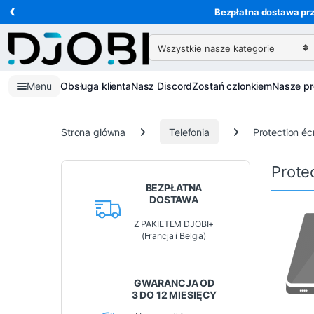
‹
Przejdź do nawigacji
Przejdź do treści
Bezpłatna dostawa prz
Wyszukaj:
Menu
Obsługa klienta
Nasz Discord
Zostań członkiem
Nasze p
Strona główna
Telefonia
Protection éc
Prote
BEZPŁATNA
DOSTAWA
Z PAKIETEM DJOBI+
(Francja i Belgia)
GWARANCJA OD
3 DO 12 MIESIĘCY