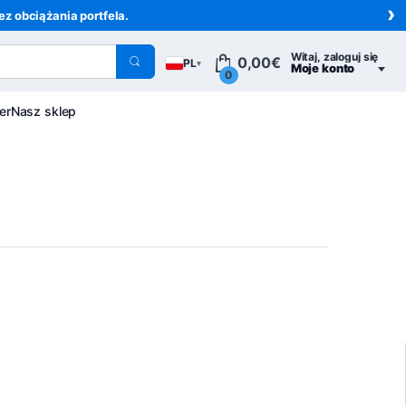
›
z obciążania portfela.
Witaj, zaloguj się
0,00
€
PL
▾
Moje konto
0
er
Nasz sklep