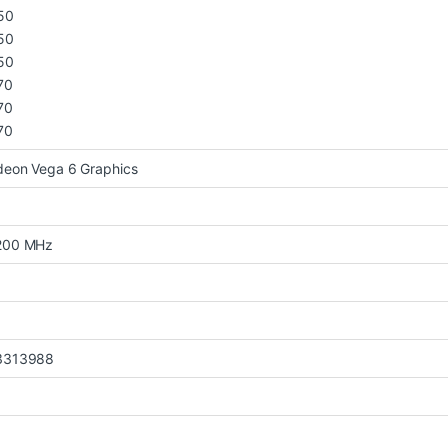
50
50
50
70
70
70
eon Vega 6 Graphics
200 MHz
3313988