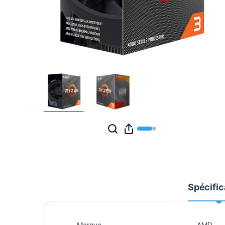
Spécific
Marque
AMD