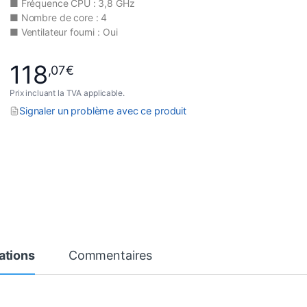
■ Fréquence CPU : 3,8 GHz
■ Nombre de core : 4
■ Ventilateur fourni : Oui
118
,07
€
Prix incluant la TVA applicable.
Signaler un problème avec ce produit
ations
Commentaires