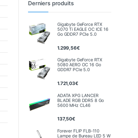
Derniers produits
Gigabyte GeForce RTX
5070 Ti EAGLE OC ICE 16
Go GDDR7 PCIe 5.0
1.299,56
€
Gigabyte GeForce RTX
5080 AERO OC 16 Go
GDDR7 PCIe 5.0
1.721,03
€
ADATA XPG LANCER
BLADE RGB DDR5 8 Go
5600 MHz CL46
137,50
€
Forever FLIP FLB-110
Lampe de Bureau LED 5 W