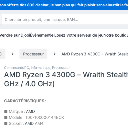
son offerte dès 80€ d’achat, le bon plan qui fait plaisir sans alourdir la f
Vendre sur Djobi
Événementiel
Louez votre serveur de jeu
Notre boutiq
C
Processeur
AMD Ryzen 3 4300G – Wraith Stealt
Composants PC
,
Informatique
,
Processeur
AMD Ryzen 3 4300G – Wraith Stealth
GHz / 4.0 GHz)
CARACTÉRISTIQUES :
■ Marque :
AMD
■ Modèle : 100-100000144BOX
■ Socket :
AMD
AM4