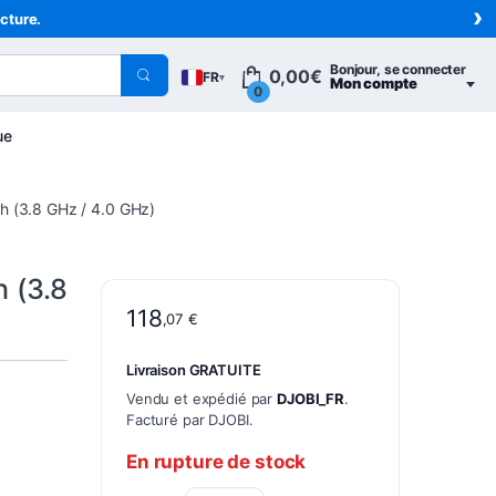
›
acture.
Bonjour, se connecter
0,00
€
FR
▾
Mon compte
0
ue
h (3.8 GHz / 4.0 GHz)
 (3.8
118
,07
€
Livraison GRATUITE
Vendu et expédié par
DJOBI_FR
.
Facturé par DJOBI.
En rupture de stock