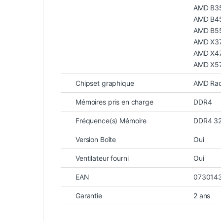
AMD B3
AMD B4
AMD B5
AMD X3
AMD X4
AMD X5
Chipset graphique
AMD Rad
Mémoires pris en charge
DDR4
Fréquence(s) Mémoire
DDR4 3
Version Boîte
Oui
Ventilateur fourni
Oui
EAN
073014
Garantie
2 ans