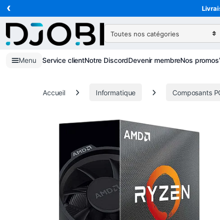
‹
Skip to navigation
Skip to content
Livrai
Search for:
Menu
Service client
Notre Discord
Devenir membre
Nos promos
Accueil
Informatique
Composants P