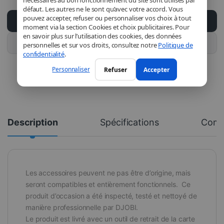
nécessaires au bon fonctionnement du site sont utilisés par
défaut. Les autres ne le sont qu’avec votre accord. Vous
pouvez accepter, refuser ou personnaliser vos choix à tout
Ajouter au panier
moment via la section Cookies et choix publicitaires. Pour
en savoir plus sur l’utilisation des cookies, des données
Acheter ce produit
personnelles et sur vos droits, consultez notre
Politique de
confidentialité
.
Personnaliser
Refuser
Accepter
Description
Spécifications
Comm
Les accessoires peuvent ne pas être d’origine, mais
seront compatibles et entièrement fonctionnels. Ce
produit d’occasion a été inspecté, testé et nettoyé de
manière professionnelle par DJOBI.
Le produit est livré avec un outil de retrait de la carte