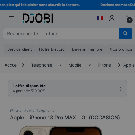
Skip to navigation
Skip to content
 plan qui fait plaisir sans alourdir la facture.
Deviens membre DJOBI 
0
Recherche pour :
Service client
Notre Discord
Devenir membre
Nos promos
Accueil
Téléphonie
Mobile
iPhone
Apple
›
1 offre disponible
À partir de
519,00
€
iPhone
,
Mobile
,
Téléphonie
Apple – iPhone 13 Pro MAX – Or (OCCASION)