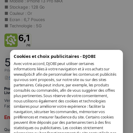
■ Modèle : iPhone 13 Pro MAX
■ Stockage : 128 Go
■ Couleur : Or
■ Ecran : 6,7 Pouces
■ Technologie : 5G
Cookies et choix publicitaires - DJOBI
519
,00
€
Avec votre accord, DJOBI peut utiliser certaines
informations liées à votre navigation et à vos achats sur
Prix incluant la TVA applicable.
www.djobi.fr afin de personnaliser les contenus et publicités
Signaler un problème avec ce produit
qui vous sont proposés, sur notre site ou sur des sites
partenaires. Cela peut inclure, par exemple, les produits
Produit d’occasion
consultés ou commandés, afin de vous suggérer des offres
Livraison GRATUITE
plus pertinentes. Sous réserve de votre consentement,
Vendu et expédié par
Donovan BATIN
.
nous utilisons également des cookies et technologies
similaires pour améliorer votre expérience : faciliter la
Facturé par DJOBI.
navigation, sécuriser les commandes, mémoriser vos
préférences et mesurer l’audience du site. Certains cookies
En rupture de stock
peuvent être déposés par des partenaires tiers à des fins
statistiques ou publicitaires. Les cookies strictement
Quantité