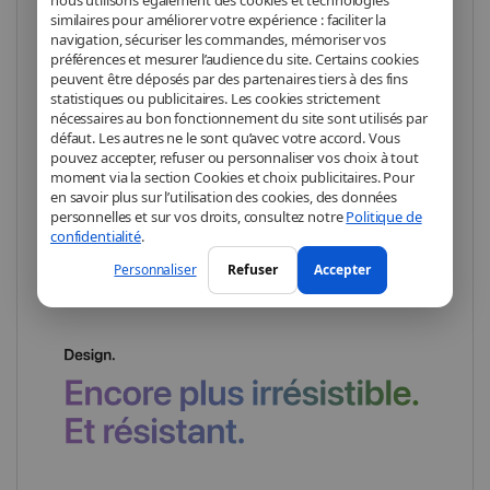
similaires pour améliorer votre expérience : faciliter la
navigation, sécuriser les commandes, mémoriser vos
préférences et mesurer l’audience du site. Certains cookies
peuvent être déposés par des partenaires tiers à des fins
Les nouveaux iPhone intègrent des
statistiques ou publicitaires. Les cookies strictement
nécessaires au bon fonctionnement du site sont utilisés par
fonctionnalités inédites, comme les Outils
défaut. Les autres ne le sont qu’avec votre accord. Vous
d’écriture et l’intelligence visuelle³ d’Apple
pouvez accepter, refuser ou personnaliser vos choix à tout
moment via la section Cookies et choix publicitaires. Pour
Intelligence, conçus pour simplifier votre
en savoir plus sur l’utilisation des cookies, des données
quotidien. Ils assurent aussi des connexions
personnelles et sur vos droits, consultez notre
Politique de
confidentialité
.
rapides et fiables grâce à
Wi-Fi 7,
Personnaliser
Refuser
Accepter
Bluetooth 6, 5G et eSIM
.