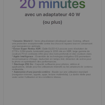
¹ Ceramic Shield 2 :
Verre ultra-résistant développé avec Corning, offrant
une protection exceptionnelle contre les chocs et rayures tout en conservant
une transparence optimale.
² Écran Super Retina XDR :
Dalle OLED 6,3 pouces avec résolution de
2778 x 1284 pixels, luminosité jusqu'à 1200 nits en HDR, large gamme de
couleurs P3 et contraste infini pour des noirs profonds et des couleurs vives.
³ Apple Intelligence :
Ensemble de technologies intégrées iOS permettant
reconnaissance d'image, traduction en temps réel, détection de scène pour
la photo et optimisation des performances.
⁴ Stockage 256 Go :
Capacité suffisante pour photos, vidéos et
applications, idéale pour les utilisateurs intensifs ou les amateurs de contenu
multimédia.
⁵ Autonomie d’une journée entière :
Basée sur une utilisation standard
(navigation internet, appels, apps, lecture multimédia). La durée réelle peut
varier selon l’utilisation et les conditions réseau.