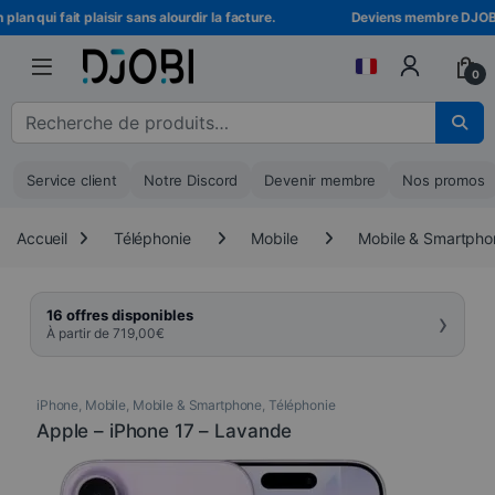
Skip to navigation
Skip to content
 qui fait plaisir sans alourdir la facture.
Deviens membre DJOBI ! Dé
0
Recherche pour :
Service client
Notre Discord
Devenir membre
Nos promos
Accueil
Téléphonie
Mobile
Mobile & Smartpho
›
16 offres disponibles
À partir de
719,00
€
iPhone
,
Mobile
,
Mobile & Smartphone
,
Téléphonie
Apple – iPhone 17 – Lavande