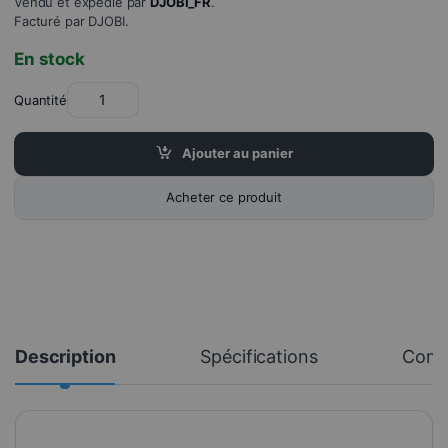
Vendu et expédié par
DJOBI_FR
.
Facturé par DJOBI.
En stock
Quantité
Ajouter au panier
Acheter ce produit
Description
Spécifications
Comm