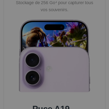
Stockage de 256 Go⁴ pour capturer tous
vos souvenirs.
Puce A19 –