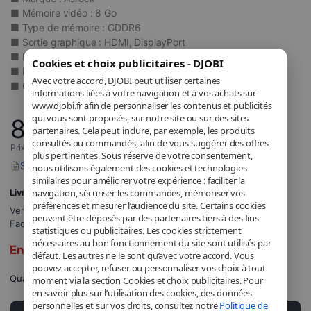
■ Mémoire vidéo : 8 Go
■ Type de mémoire : GDDR6
■ Sortie graphique : HDMI, DisplayPort
■ Poids : 640 g
Cookies et choix publicitaires - DJOBI
■ Modèle : 90-GA2TZZ-00UANF
Avec votre accord, DJOBI peut utiliser certaines
■ Garantie : 2 ans
informations liées à votre navigation et à vos achats sur
www.djobi.fr afin de personnaliser les contenus et publicités
qui vous sont proposés, sur notre site ou sur des sites
880
,00
€
partenaires. Cela peut inclure, par exemple, les produits
consultés ou commandés, afin de vous suggérer des offres
Prix incluant la TVA applicable.
plus pertinentes. Sous réserve de votre consentement,
Signaler un problème avec ce produit
nous utilisons également des cookies et technologies
similaires pour améliorer votre expérience : faciliter la
navigation, sécuriser les commandes, mémoriser vos
Livraison GRATUITE
préférences et mesurer l’audience du site. Certains cookies
Vendu et expédié par
DJOBI_FR
.
peuvent être déposés par des partenaires tiers à des fins
Facturé par DJOBI.
statistiques ou publicitaires. Les cookies strictement
nécessaires au bon fonctionnement du site sont utilisés par
En rupture de stock
défaut. Les autres ne le sont qu’avec votre accord. Vous
pouvez accepter, refuser ou personnaliser vos choix à tout
Quantité
moment via la section Cookies et choix publicitaires. Pour
en savoir plus sur l’utilisation des cookies, des données
personnelles et sur vos droits, consultez notre
Politique de