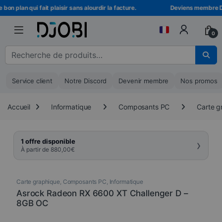
Skip to navigation
Skip to content
on plan qui fait plaisir sans alourdir la facture.
Deviens membre DJOB
0
Recherche pour :
Service client
Notre Discord
Devenir membre
Nos promos
Accueil
Informatique
Composants PC
Carte g
›
1 offre disponible
À partir de
880,00
€
Carte graphique
,
Composants PC
,
Informatique
Asrock Radeon RX 6600 XT Challenger D –
8GB OC