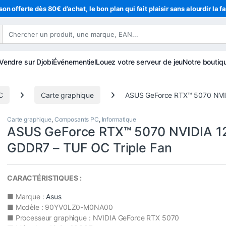
son offerte dès 80€ d’achat, le bon plan qui fait plaisir sans alourdir la f
Vendre sur Djobi
Événementiel
Louez votre serveur de jeu
Notre boutiq
C
Carte graphique
ASUS GeForce RTX™ 5070 NVID
Carte graphique
,
Composants PC
,
Informatique
ASUS GeForce RTX™ 5070 NVIDIA 1
GDDR7 – TUF OC Triple Fan
CARACTÉRISTIQUES :
■ Marque :
Asus
■ Modèle : 90YV0LZ0-M0NA00
■ Processeur graphique : NVIDIA GeForce RTX 5070