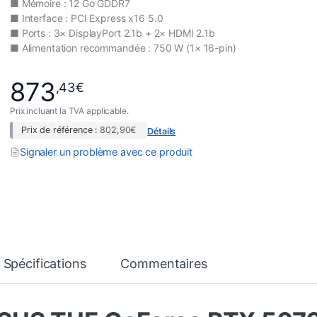
■ Mémoire : 12 Go GDDR7
■ Interface : PCI Express x16 5.0
■ Ports : 3× DisplayPort 2.1b + 2× HDMI 2.1b
■ Alimentation recommandée : 750 W (1× 16-pin)
873
,43
€
Prix incluant la TVA applicable.
Prix de référence :
802,90
€
Détails
Signaler un problème avec ce produit
Spécifications
Commentaires