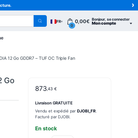
›
acture.
Bonjour, se connecter
0,00
€
FR
▾
Mon compte
0
ue
IA 12 Go GDDR7 – TUF OC Triple Fan
2 Go
873
,43
€
Livraison GRATUITE
Vendu et expédié par
DJOBI_FR
.
Facturé par DJOBI.
En stock