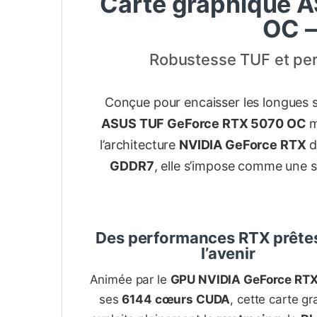
Carte graphique 
OC –
Robustesse TUF et per
Conçue pour encaisser les longues se
ASUS TUF GeForce RTX 5070 OC
mi
l’architecture
NVIDIA GeForce RTX
d
GDDR7
, elle s’impose comme une 
Des performances RTX prête
l’avenir
Animée par le
GPU NVIDIA GeForce RT
ses
6144 cœurs CUDA
, cette carte g