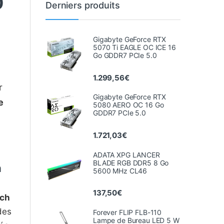
0
Derniers produits
Gigabyte GeForce RTX
5070 Ti EAGLE OC ICE 16
Go GDDR7 PCIe 5.0
a
1.299,56
€
r
Gigabyte GeForce RTX
e
5080 AERO OC 16 Go
GDDR7 PCIe 5.0
1.721,03
€
ADATA XPG LANCER
BLADE RGB DDR5 8 Go
h
5600 MHz CL46
137,50
€
ech
des
Forever FLIP FLB-110
Lampe de Bureau LED 5 W