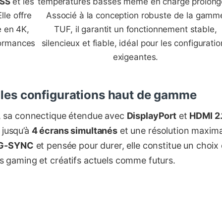
SS
et les
températures basses même en charge prolong
lle offre
Associé à la conception robuste de la gamm
 en 4K,
TUF, il garantit un fonctionnement stable,
formances
silencieux et fiable, idéal pour les configurati
exigeantes.
 les configurations haut de gamme
, sa connectique étendue avec
DisplayPort
et
HDMI 2.
 jusqu’à
4 écrans simultanés
et une résolution maxima
 G-SYNC
et pensée pour durer, elle constitue un choix
s gaming et créatifs actuels comme futurs.