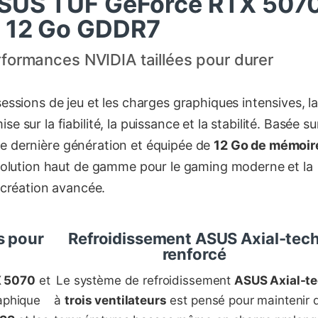
ASUS TUF GeForce RTX 507
 12 Go GDDR7
formances NVIDIA taillées pour durer
ssions de jeu et les charges graphiques intensives, l
se sur la fiabilité, la puissance et la stabilité. Basée su
e dernière génération et équipée de
12 Go de mémoir
solution haut de gamme pour le gaming moderne et la
création avancée.
s pour
Refroidissement ASUS Axial-tec
renforcé
X 5070
et
Le système de refroidissement
ASUS Axial-t
raphique
à
trois ventilateurs
est pensé pour maintenir 