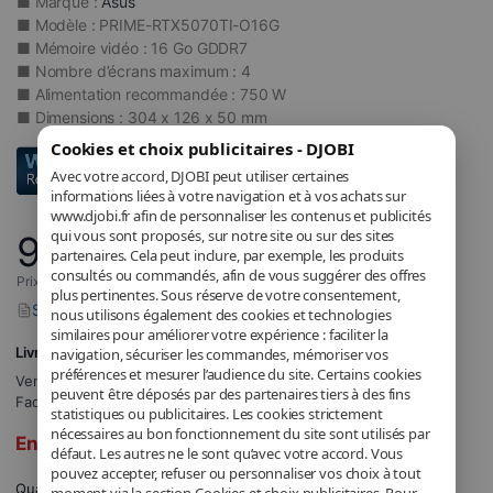
■ Marque :
Asus
■ Modèle : PRIME-RTX5070TI-O16G
■ Mémoire vidéo : 16 Go GDDR7
■ Nombre d’écrans maximum : 4
■ Alimentation recommandée : 750 W
■ Dimensions : 304 x 126 x 50 mm
Cookies et choix publicitaires - DJOBI
Avec votre accord, DJOBI peut utiliser certaines
informations liées à votre navigation et à vos achats sur
www.djobi.fr afin de personnaliser les contenus et publicités
qui vous sont proposés, sur notre site ou sur des sites
957
,60
€
partenaires. Cela peut inclure, par exemple, les produits
consultés ou commandés, afin de vous suggérer des offres
Prix incluant la TVA applicable.
plus pertinentes. Sous réserve de votre consentement,
Signaler un problème avec ce produit
nous utilisons également des cookies et technologies
similaires pour améliorer votre expérience : faciliter la
Livraison GRATUITE
navigation, sécuriser les commandes, mémoriser vos
préférences et mesurer l’audience du site. Certains cookies
Vendu et expédié par
DJOBI_FR
.
peuvent être déposés par des partenaires tiers à des fins
Facturé par DJOBI.
statistiques ou publicitaires. Les cookies strictement
nécessaires au bon fonctionnement du site sont utilisés par
En rupture de stock
défaut. Les autres ne le sont qu’avec votre accord. Vous
pouvez accepter, refuser ou personnaliser vos choix à tout
Quantité