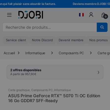
Skip to navigation
Skip to content
ui fait plaisir sans alourdir la facture.
Deviens membre DJOBI ! Débl
0
Recherche pour :
Service client
Notre Discord
Devenir membre
Nos promos
Accueil
Informatique
Composants PC
Carte g
›
2 offres disponibles
À partir de
957,60
€
Carte graphique
,
Composants PC
,
Informatique
ASUS Prime GeForce RTX™ 5070 Ti OC Edition
16 Go GDDR7 SFF-Ready