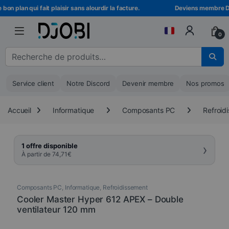
Skip to navigation
Skip to content
on plan qui fait plaisir sans alourdir la facture.
Deviens membre DJOB
0
Recherche pour :
Service client
Notre Discord
Devenir membre
Nos promos
Accueil
Informatique
Composants PC
Refroid
›
1 offre disponible
À partir de
74,71
€
Composants PC
,
Informatique
,
Refroidissement
Cooler Master Hyper 612 APEX – Double
ventilateur 120 mm