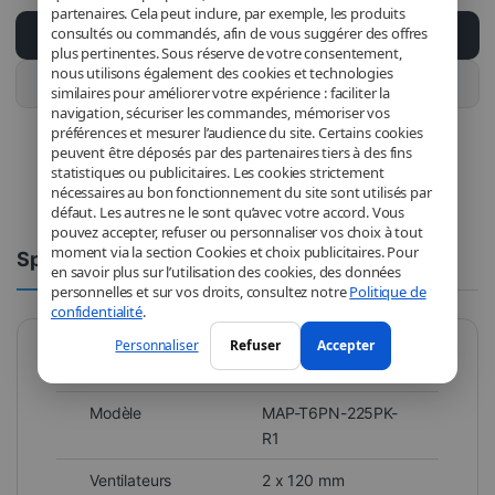
partenaires. Cela peut inclure, par exemple, les produits
consultés ou commandés, afin de vous suggérer des offres
Ajouter au panier
plus pertinentes. Sous réserve de votre consentement,
nous utilisons également des cookies et technologies
Acheter ce produit
similaires pour améliorer votre expérience : faciliter la
navigation, sécuriser les commandes, mémoriser vos
préférences et mesurer l’audience du site. Certains cookies
peuvent être déposés par des partenaires tiers à des fins
statistiques ou publicitaires. Les cookies strictement
nécessaires au bon fonctionnement du site sont utilisés par
défaut. Les autres ne le sont qu’avec votre accord. Vous
pouvez accepter, refuser ou personnaliser vos choix à tout
moment via la section Cookies et choix publicitaires. Pour
Spécifications
Commentaires
en savoir plus sur l’utilisation des cookies, des données
personnelles et sur vos droits, consultez notre
Politique de
confidentialité
.
Personnaliser
Refuser
Accepter
Marque
Cooler Master
Modèle
MAP-T6PN-225PK-
R1
Ventilateurs
2 x 120 mm