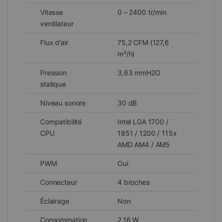
Vitesse
0 – 2400 tr/min
ventilateur
Flux d’air
75,2 CFM (127,6
m³/h)
Pression
3,63 mmH2O
statique
Niveau sonore
30 dB
Compatibilité
Intel LGA 1700 /
CPU
1851 / 1200 / 115x
AMD AM4 / AM5
PWM
Oui
Connecteur
4 broches
Éclairage
Non
Consommation
2,16 W