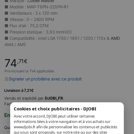
■ Marque :
Cooler Master
■ Modèle : MAP-T6PN-225PK-R1
■ Ventilateurs : 2 x 120 mm
■ Vitesse : 0 – 2400 RPM
■ Flux d’air : 75,2 CFM
■ Pression statique : 3,63 mmH2O
■ Compatibilité : Intel LGA 1700 / 1851 / 1200 / 115x &
AMD
AM4 / AM5
74
,71
€
Prix incluant la TVA applicable.
Signaler un problème avec ce produit
Livraison à 7,21€
Vendu et expédié par
DJOBI_FR
.
Facturé par DJOBI.
Cookies et choix publicitaires - DJOBI
En stock
Avec votre accord, DJOBI peut utiliser certaines
informations liées à votre navigation et à vos achats sur
www.djobi.fr afin de personnaliser les contenus et publicités
Quantité
qui vous sont proposés, sur notre site ou sur des sites