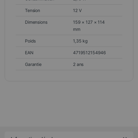
Tension
12 V
Dimensions
159 × 127 × 114
mm
Poids
1,35 kg
EAN
4719512154946
Garantie
2 ans