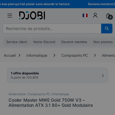
Skip to navigation
Skip to content
on plan qui fait plaisir sans alourdir la facture.
Deviens membre DJOB
0
Recherche pour :
Service client
Notre Discord
Devenir membre
Nos promos
Accueil
Informatique
Composants PC
Aliment
›
1 offre disponible
À partir de
100,80
€
Alimentation
,
Composants PC
,
Informatique
Cooler Master MWE Gold 750W V3 –
Alimentation ATX 3.1 80+ Gold Modulaire