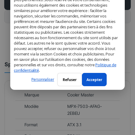
Ajouter au panier
nous utilisons également des cookies et technologies
similaires pour améliorer votre expérience : faciliter la
navigation, sécuriser les commandes, mémoriser vos
Acheter ce produit
préférences et mesurer l’audience du site. Certains cookies
peuvent être déposés par des partenaires tiers à des fins
statistiques ou publicitaires. Les cookies strictement
nécessaires au bon fonctionnement du site sont utilisés par
défaut. Les autres ne le sont qu’avec votre accord. Vous
pouvez accepter, refuser ou personnaliser vos choix à tout
moment via la section Cookies et choix publicitaires. Pour
en savoir plus sur l’utilisation des cookies, des données
Spécifications
Commentaires
personnelles et sur vos droits, consultez notre
Politique de
confidentialité
.
Personnaliser
Refuser
Accepter
Marque
Cooler Master
Modèle
MPX-7503-AFAG-
2EBEU
Format
ATX 3.1