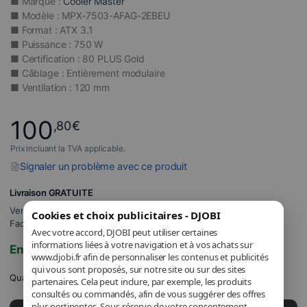
■ Marque :
Cooler Master
■ Modèle : MPX-7503-AFAG-2EBEU
■ Format : ATX 3.1
■ Puissance : 750 W
■ Certification : 80 PLUS Gold
■ Câblage : Entièrement modulaire
■ Ventilation : 120 mm
100
,80
€
Prix incluant la TVA applicable.
Signaler un problème avec ce produit
Livraison GRATUITE
Vendu et expédié par
DJOBI_FR
.
Cookies et choix publicitaires - DJOBI
Facturé par DJOBI.
Avec votre accord, DJOBI peut utiliser certaines
informations liées à votre navigation et à vos achats sur
En stock
www.djobi.fr afin de personnaliser les contenus et publicités
qui vous sont proposés, sur notre site ou sur des sites
Quantité
partenaires. Cela peut inclure, par exemple, les produits
consultés ou commandés, afin de vous suggérer des offres
plus pertinentes. Sous réserve de votre consentement,