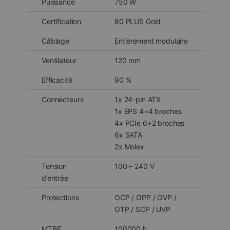
Puissance
750 W
Certification
80 PLUS Gold
Câblage
Entièrement modulaire
Ventilateur
120 mm
Efficacité
90 %
Connecteurs
1x 24-pin ATX
1x EPS 4+4 broches
4x PCIe 6+2 broches
6x SATA
2x Molex
Tension
100 – 240 V
d’entrée
Protections
OCP / OPP / OVP /
OTP / SCP / UVP
MTBF
100000 h