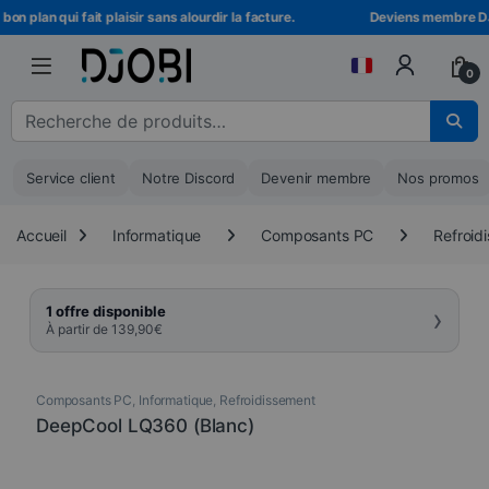
Skip to navigation
Skip to content
n plan qui fait plaisir sans alourdir la facture.
Deviens membre DJOBI
0
Recherche pour :
Service client
Notre Discord
Devenir membre
Nos promos
Accueil
Informatique
Composants PC
Refroid
›
1 offre disponible
À partir de
139,90
€
Composants PC
,
Informatique
,
Refroidissement
DeepCool LQ360 (Blanc)