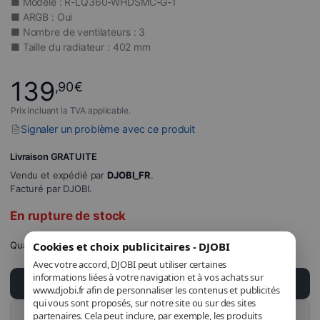
■ Modèle : R-LQ360-WHDSMC-G-1
■ ARGB : Oui
■ Nombre de ventilateurs : 3
■ Taille du radiateur : 402 mm
139
,90
€
Prix incluant la TVA applicable.
Signaler un problème avec ce produit
Livraison GRATUITE
Vendu et expédié par
DJOBI_FR
.
Facturé par DJOBI.
En rupture de stock
Quantité
Cookies et choix publicitaires - DJOBI
Avec votre accord, DJOBI peut utiliser certaines
informations liées à votre navigation et à vos achats sur
Ajouter au panier
www.djobi.fr afin de personnaliser les contenus et publicités
qui vous sont proposés, sur notre site ou sur des sites
Acheter ce produit
partenaires. Cela peut inclure, par exemple, les produits