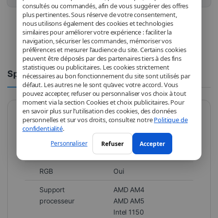
consultés ou commandés, afin de vous suggérer des offres
plus pertinentes. Sous réserve de votre consentement,
nous utilisons également des cookies et technologies
similaires pour améliorer votre expérience : faciliter la
navigation, sécuriser les commandes, mémoriser vos
préférences et mesurer l’audience du site. Certains cookies
peuvent être déposés par des partenaires tiers à des fins
statistiques ou publicitaires. Les cookies strictement
Spécifications
Commentaires
nécessaires au bon fonctionnement du site sont utilisés par
défaut. Les autres ne le sont qu’avec votre accord. Vous
pouvez accepter, refuser ou personnaliser vos choix à tout
moment via la section Cookies et choix publicitaires. Pour
en savoir plus sur l’utilisation des cookies, des données
personnelles et sur vos droits, consultez notre
Politique de
Marque
DeepCool
confidentialité
.
Modèle
R-LQ360-WHDSMC-
Personnaliser
Refuser
Accepter
G-1
RGB
Oui
Support
AMD AM4
processeur
AMD AM5
Intel 1150