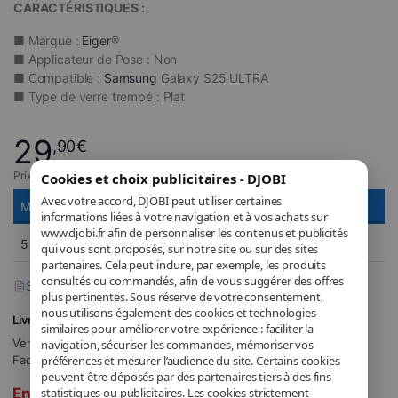
CARACTÉRISTIQUES :
■ Marque :
Eiger
®
■ Applicateur de Pose : Non
■ Compatible :
Samsung
Galaxy S25 ULTRA
■ Type de verre trempé : Plat
29
,90
€
Prix incluant la TVA applicable.
Cookies et choix publicitaires - DJOBI
Avec votre accord, DJOBI peut utiliser certaines
MIN
MAX
PRIX UNITAIRE
informations liées à votre navigation et à vos achats sur
www.djobi.fr afin de personnaliser les contenus et publicités
5
Et plus.
22,43
€
qui vous sont proposés, sur notre site ou sur des sites
partenaires. Cela peut inclure, par exemple, les produits
consultés ou commandés, afin de vous suggérer des offres
Signaler un problème avec ce produit
plus pertinentes. Sous réserve de votre consentement,
nous utilisons également des cookies et technologies
Livraison à 5,71€
similaires pour améliorer votre expérience : faciliter la
Vendu et expédié par
DJOBI_FR
.
navigation, sécuriser les commandes, mémoriser vos
Facturé par DJOBI.
préférences et mesurer l’audience du site. Certains cookies
peuvent être déposés par des partenaires tiers à des fins
En rupture de stock
statistiques ou publicitaires. Les cookies strictement