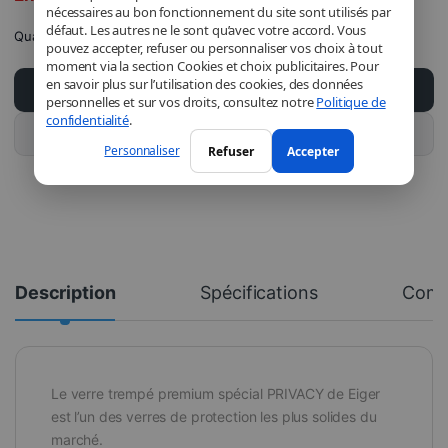
nécessaires au bon fonctionnement du site sont utilisés par
défaut. Les autres ne le sont qu’avec votre accord. Vous
Quantité
pouvez accepter, refuser ou personnaliser vos choix à tout
moment via la section Cookies et choix publicitaires. Pour
en savoir plus sur l’utilisation des cookies, des données
Ajouter au panier
personnelles et sur vos droits, consultez notre
Politique de
confidentialité
.
Acheter ce produit
Personnaliser
Refuser
Accepter
Description
Spécifications
Comm
Le verre trempé premium spécial PRIVACY de Eiger
est l’un des verres de protection les plus solides du
marché.