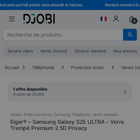
Skip to navigation
Skip to content
 plan qui fait plaisir sans alourdir la facture.
Deviens membre DJOBI
0
Recherche pour :
Service client
Notre Discord
Devenir membre
Nos promos
Accueil
Téléphonie
Protection écran
Verres t
›
1 offre disponible
À partir de
29,90
€
Mobile
,
Protection écran
,
Samsung
,
Téléphonie
,
Verres trempés
Eiger® – Samsung Galaxy S25 ULTRA – Verre
Trempé Premium 2.5D Privacy