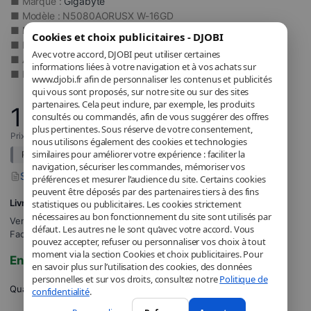
■ Marque :
Gigabyte
■ Modèle : N5080AORUSX W-16GD
■ Mémoire vidéo : 16 Go GDDR7
Cookies et choix publicitaires - DJOBI
■ Nombre d’écrans maximum : 4
Avec votre accord, DJOBI peut utiliser certaines
■ Alimentation recommandée : 850 W
informations liées à votre navigation et à vos achats sur
■ Dimensions : L=220 l=130 H=40
www.djobi.fr afin de personnaliser les contenus et publicités
qui vous sont proposés, sur notre site ou sur des sites
partenaires. Cela peut inclure, par exemple, les produits
1 656
,64
€
consultés ou commandés, afin de vous suggérer des offres
plus pertinentes. Sous réserve de votre consentement,
Prix incluant la TVA applicable.
nous utilisons également des cookies et technologies
similaires pour améliorer votre expérience : faciliter la
Prix de référence :
1.849,90
€
Détails
navigation, sécuriser les commandes, mémoriser vos
Signaler un problème avec ce produit
préférences et mesurer l’audience du site. Certains cookies
peuvent être déposés par des partenaires tiers à des fins
Livraison GRATUITE
statistiques ou publicitaires. Les cookies strictement
nécessaires au bon fonctionnement du site sont utilisés par
Vendu et expédié par
DJOBI_FR
.
défaut. Les autres ne le sont qu’avec votre accord. Vous
Facturé par DJOBI.
pouvez accepter, refuser ou personnaliser vos choix à tout
moment via la section Cookies et choix publicitaires. Pour
En stock
en savoir plus sur l’utilisation des cookies, des données
personnelles et sur vos droits, consultez notre
Politique de
Quantité
confidentialité
.