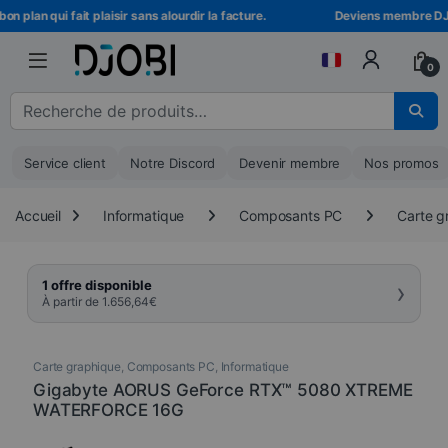
Skip to navigation
Skip to content
 plan qui fait plaisir sans alourdir la facture.
Deviens membre DJOBI
0
Recherche pour :
Service client
Notre Discord
Devenir membre
Nos promos
Accueil
Informatique
Composants PC
Carte g
›
1 offre disponible
À partir de
1.656,64
€
Carte graphique
,
Composants PC
,
Informatique
Gigabyte AORUS GeForce RTX™ 5080 XTREME
WATERFORCE 16G