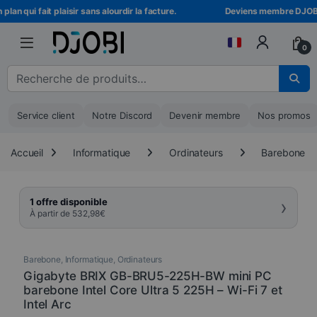
Skip to navigation
Skip to content
lan qui fait plaisir sans alourdir la facture.
Deviens membre DJOBI ! 
0
Recherche pour :
Service client
Notre Discord
Devenir membre
Nos promos
Accueil
Informatique
Ordinateurs
Barebone
›
1 offre disponible
À partir de
532,98
€
Barebone
,
Informatique
,
Ordinateurs
Gigabyte BRIX GB-BRU5-225H-BW mini PC
barebone Intel Core Ultra 5 225H – Wi-Fi 7 et
Intel Arc