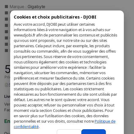
■ Marque :
Gigabyte
■ Modèle : 6BXARH5SWMR-00
Cookies et choix publicitaires - DJOBI
■ Processeur : Intel Core Ultra 5 225H
Avec votre accord, DJOBI peut utiliser certaines
■ Mémoire max : 96 Go DDR5
informations liées à votre navigation et à vos achats sur
■ Stockage : Double SSD M.2
www.djobi.fr afin de personnaliser les contenus et publicités
■ Graphique : Intel Arc 130T
qui vous sont proposés, sur notre site ou sur des sites
■ Connectique : USB-C, HDMI et Ethernet
partenaires. Cela peut inclure, par exemple, les produits
■ Réseau : Wi-Fi 7 et Bluetooth
consultés ou commandés, afin de vous suggérer des offres
plus pertinentes. Sous réserve de votre consentement,
nous utilisons également des cookies et technologies
532
,98
€
similaires pour améliorer votre expérience : faciliter la
navigation, sécuriser les commandes, mémoriser vos
Prix incluant la TVA applicable.
préférences et mesurer l’audience du site. Certains cookies
peuvent être déposés par des partenaires tiers à des fins
Signaler un problème avec ce produit
statistiques ou publicitaires. Les cookies strictement
nécessaires au bon fonctionnement du site sont utilisés par
Livraison GRATUITE
défaut. Les autres ne le sont qu’avec votre accord. Vous
Vendu et expédié par
DJOBI_FR
.
pouvez accepter, refuser ou personnaliser vos choix à tout
Facturé par DJOBI.
moment via la section Cookies et choix publicitaires. Pour
en savoir plus sur l’utilisation des cookies, des données
En stock
personnelles et sur vos droits, consultez notre
Politique de
confidentialité
.
Quantité