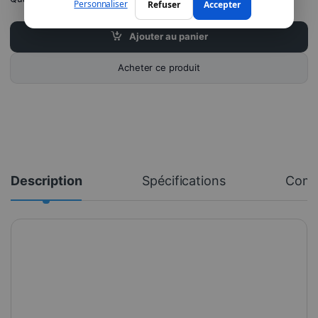
Personnaliser
Refuser
Accepter
Ajouter au panier
Acheter ce produit
Description
Spécifications
Comm