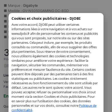
■ Marque :
Gigabyte
■ Modèle : GV-N5050GAMING OC-8GD
■ Processeur graphique : NVIDIA GeForce RTX 5050
Cookies et choix publicitaires - DJOBI
■ Mémoire vidéo : 8 Go GDDR6
Avec votre accord, DJOBI peut utiliser certaines
■ Fréquence boost : 2632 MHz
informations liées à votre navigation et à vos achats sur
■ Connectique : 2 × HDMI / 2 × DisplayPort
www.djobi.fr afin de personnaliser les contenus et publicités
■ Résolution max : 7680 × 4320 pixels
qui vous sont proposés, sur notre site ou sur des sites
partenaires. Cela peut inclure, par exemple, les produits
consultés ou commandés, afin de vous suggérer des offres
341
,84
€
plus pertinentes. Sous réserve de votre consentement,
nous utilisons également des cookies et technologies
Prix incluant la TVA applicable.
similaires pour améliorer votre expérience : faciliter la
navigation, sécuriser les commandes, mémoriser vos
Signaler un problème avec ce produit
préférences et mesurer l’audience du site. Certains cookies
peuvent être déposés par des partenaires tiers à des fins
Livraison GRATUITE
statistiques ou publicitaires. Les cookies strictement
Vendu et expédié par
DJOBI_FR
.
nécessaires au bon fonctionnement du site sont utilisés par
Facturé par DJOBI.
défaut. Les autres ne le sont qu’avec votre accord. Vous
pouvez accepter, refuser ou personnaliser vos choix à tout
En stock
moment via la section Cookies et choix publicitaires. Pour
en savoir plus sur l’utilisation des cookies, des données
personnelles et sur vos droits, consultez notre
Politique de
Quantité
confidentialité
.