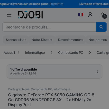
Skip to navigation
Skip to content
ueur d’avance sur les bons plans.
En profiter
Livraison offerte dès 80
0
Recherche pour :
Service client
Notre Discord
Devenir membre
Nos promos
Accueil
Informatique
Composants PC
Carte g
›
1 offre disponible
À partir de
341,84
€
Carte graphique
,
Composants PC
,
Informatique
Gigabyte GeForce RTX 5050 GAMING OC 8
Go GDDR6 WINDFORCE 3X – 2x HDMI / 2x
DisplayPort