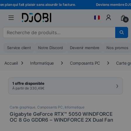
Skip to navigation
Skip to content
lan qui fait plaisir sans alourdir la facture.
Deviens membre DJOBI !
0
Recherche pour :
Service client
Notre Discord
Devenir membre
Nos promos
Accueil
Informatique
Composants PC
Carte g
›
1 offre disponible
À partir de
330,49
€
Carte graphique
,
Composants PC
,
Informatique
Gigabyte GeForce RTX™ 5050 WINDFORCE
OC 8 Go GDDR6 – WINDFORCE 2X Dual Fan