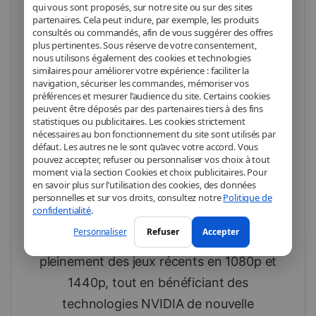
Go GDDR6
qui vous sont proposés, sur notre site ou sur des sites
partenaires. Cela peut inclure, par exemple, les produits
consultés ou commandés, afin de vous suggérer des offres
Performance RTX et
plus pertinentes. Sous réserve de votre consentement,
refroidissement WINDFORCE 2X
nous utilisons également des cookies et technologies
pour le gaming moderne
similaires pour améliorer votre expérience : faciliter la
navigation, sécuriser les commandes, mémoriser vos
préférences et mesurer l’audience du site. Certains cookies
peuvent être déposés par des partenaires tiers à des fins
La
GIGABYTE GeForce RTX 5050
statistiques ou publicitaires. Les cookies strictement
WINDFORCE OC
est conçue pour offrir
nécessaires au bon fonctionnement du site sont utilisés par
défaut. Les autres ne le sont qu’avec votre accord. Vous
un excellent équilibre entre
pouvez accepter, refuser ou personnaliser vos choix à tout
moment via la section Cookies et choix publicitaires. Pour
performances, efficacité énergétique et
en savoir plus sur l’utilisation des cookies, des données
fiabilité. Grâce à son
GPU NVIDIA
personnelles et sur vos droits, consultez notre
Politique de
confidentialité
.
GeForce RTX 5050
et ses
8 Go de
Personnaliser
Refuser
Accepter
mémoire GDDR6
, elle permet de profiter
pleinement des jeux récents en 1080p et
1440p, tout en bénéficiant des
technologies NVIDIA de nouvelle