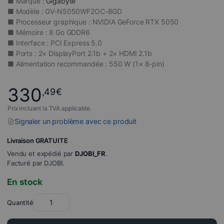
■ Marque :
Gigabyte
■ Modèle : GV-N5050WF2OC-8GD
■ Processeur graphique : NVIDIA GeForce RTX 5050
■ Mémoire : 8 Go GDDR6
■ Interface : PCI Express 5.0
■ Ports : 2× DisplayPort 2.1b + 2× HDMI 2.1b
■ Alimentation recommandée : 550 W (1× 8-pin)
330
,49
€
Prix incluant la TVA applicable.
Signaler un problème avec ce produit
Livraison GRATUITE
Vendu et expédié par
DJOBI_FR
.
Facturé par DJOBI.
En stock
Quantité