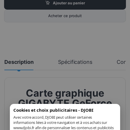
Ajouter au panier
Acheter ce produit
Description
Spécifications
Comm
Carte graphique
GIGABYTE GeForce
Cookies et choix publicitaires - DJOBI
RTX 5050
Avec votre accord, DJOBI peut utiliser certaines
WINDFORCE OC – 8
informations liées à votre navigation et à vos achats sur
www.djobi.fr afin de personnaliser les contenus et publicités