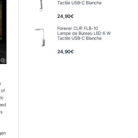
Tactile USB-C Blanche
24,90
€
Forever CLIP FLB-10
Lampe de Bureau LED 6 W
Tactile USB-C Blanche
24,90
€
e
 of
ic
peed
es
gen