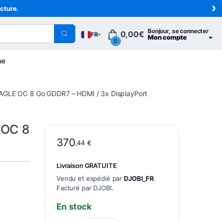
›
acture.
Bonjour, se connecter
0,00
€
FR
▾
Mon compte
0
ue
AGLE OC 8 Go GDDR7 – HDMI / 3x DisplayPort
 OC 8
370
,44
€
Livraison GRATUITE
Vendu et expédié par
DJOBI_FR
.
Facturé par DJOBI.
En stock