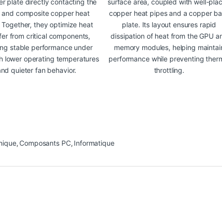
r plate directly contacting the
surface area, coupled with well-pla
 and composite copper heat
copper heat pipes and a copper b
 Together, they optimize heat
plate. Its layout ensures rapid
fer from critical components,
dissipation of heat from the GPU a
ing stable performance under
memory modules, helping maintai
th lower operating temperatures
performance while preventing ther
and quieter fan behavior.
throttling.
hique
,
Composants PC
,
Informatique