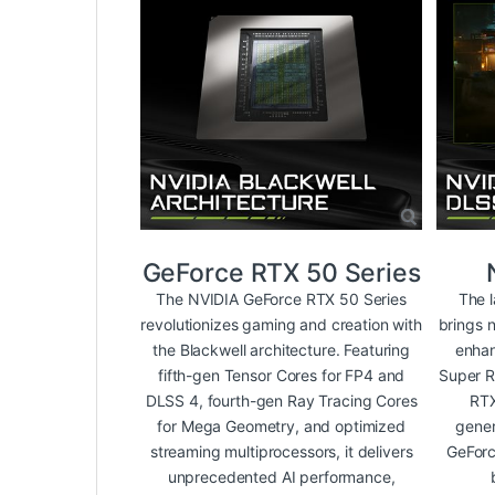
GeForce RTX 50 Series
The NVIDIA GeForce RTX 50 Series
The 
revolutionizes gaming and creation with
brings 
the Blackwell architecture. Featuring
enhan
fifth-gen Tensor Cores for FP4 and
Super R
DLSS 4, fourth-gen Ray Tracing Cores
RTX
for Mega Geometry, and optimized
gener
streaming multiprocessors, it delivers
GeForc
unprecedented AI performance,