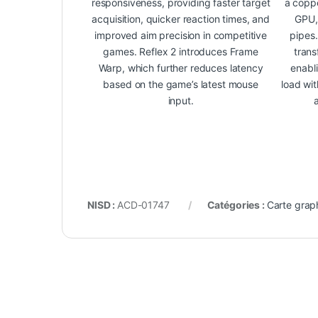
responsiveness, providing faster target
a coppe
acquisition, quicker reaction times, and
GPU,
improved aim precision in competitive
pipes.
games. Reflex 2 introduces Frame
trans
Warp, which further reduces latency
enabl
based on the game’s latest mouse
load wi
input.
NISD :
ACD-01747
Catégories :
Carte grap