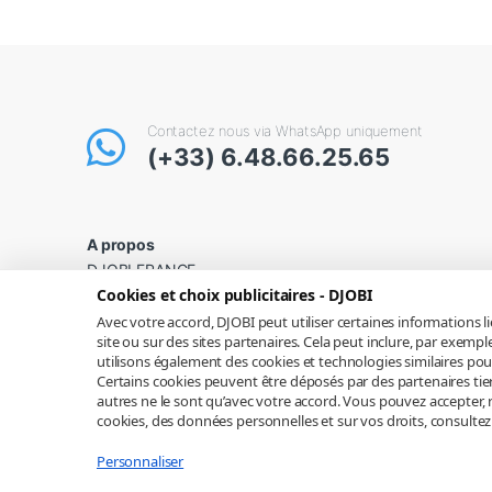
Contactez nous via WhatsApp uniquement
(+33) 6.48.66.25.65
A propos
DJOBI FRANCE
Cookies et choix publicitaires - DJOBI
SIRET : 882 664 444 00016
N°TVA : FR44 882 664 444
Avec votre accord, DJOBI peut utiliser certaines informations l
site ou sur des sites partenaires. Cela peut inclure, par exe
utilisons également des cookies et technologies similaires pou
Certains cookies peuvent être déposés par des partenaires tiers
autres ne le sont qu’avec votre accord. Vous pouvez accepter, r
cookies, des données personnelles et sur vos droits, consulte
Personnaliser
© 2019 - 2026 | DJOBI ou ses affiliés