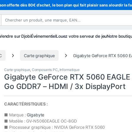
son offerte dès 80€ d’achat, le bon plan qui fait plaisir sans alourdir la f
Vendre sur Djobi
Événementiel
Louez votre serveur de jeu
Notre boutiq
C
Carte graphique
Gigabyte GeForce RTX 5060 E
Carte graphique
,
Composants PC
,
Informatique
Gigabyte GeForce RTX 5060 EAGLE
Go GDDR7 – HDMI / 3x DisplayPort
CARACTÉRISTIQUES :
■ Marque :
Gigabyte
■ Modèle : GV-N5060EAGLE OC-8GD
■ Processeur graphique : NVIDIA GeForce RTX 5060