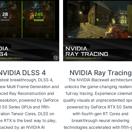
NVIDIA DLSS 4
NVIDIA Ray Tracing
latest breakthrough, DLSS 4,
The NVIDIA Blackwell architectur
new Multi Frame Generation and
unlocks the game-changing realism
ced Ray Reconstruction and
full ray tracing. Experience cinemat
esolution, powered by GeForce
quality visuals at unprecedented s
 50 Series GPUs and fifth-
powered by GeForce RTX 50 Seri
ation Tensor Cores. DLSS on
with fourth-gen RT Cores and
e RTX is the best way to play,
breakthrough neural rendering
backed by an NVIDIA AI
technologies accelerated with fifth-