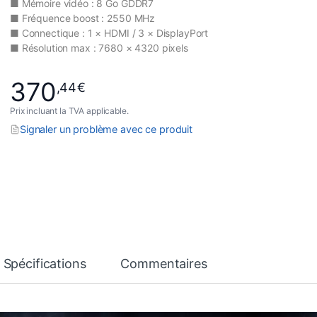
■ Mémoire vidéo : 8 Go GDDR7
■ Fréquence boost : 2550 MHz
■ Connectique : 1 × HDMI / 3 × DisplayPort
■ Résolution max : 7680 × 4320 pixels
370
,44
€
Prix incluant la TVA applicable.
Signaler un problème avec ce produit
Spécifications
Commentaires