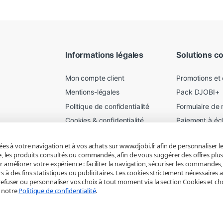
Informations légales
Solutions c
Mon compte client
Promotions et
Mentions-légales
Pack DJOBI+
Politique de confidentialité
Formulaire de 
Cookies & confidentialité
Paiement à é
Mes préférences
Garantie a vie
iées à votre navigation et à vos achats sur www.djobi.fr afin de personnaliser 
Conditions de livraison
Location serve
mple, les produits consultés ou commandés, afin de vous suggérer des offres p
Conditions générales
r améliorer votre expérience : faciliter la navigation, sécuriser les commandes
 à des fins statistiques ou publicitaires. Les cookies strictement nécessaires 
efuser ou personnaliser vos choix à tout moment via la section Cookies et choix 
z notre
Politique de confidentialité
.