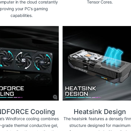
mputer in the cloud constantly
Tensor Cores.
proving your PC’s gaming
capabilities.
NDFORCE Cooling
Heatsink Design
e’s Windforce cooling combines
The heatsink features a densely fin
r-grade thermal conductive gel,
structure designed for maximum