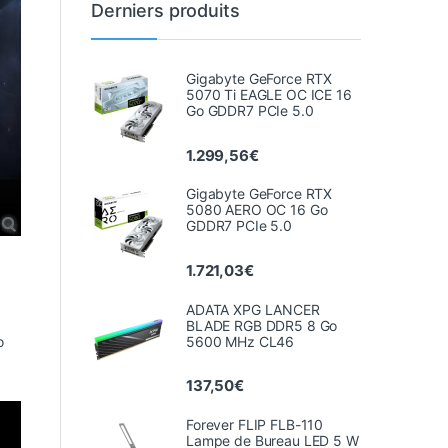
Derniers produits
Gigabyte GeForce RTX
5070 Ti EAGLE OC ICE 16
Go GDDR7 PCIe 5.0
1.299,56
€
Gigabyte GeForce RTX
5080 AERO OC 16 Go
GDDR7 PCIe 5.0
1.721,03
€
ADATA XPG LANCER
BLADE RGB DDR5 8 Go
5600 MHz CL46
o
137,50
€
Forever FLIP FLB-110
Lampe de Bureau LED 5 W