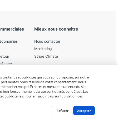
ommerciales
Mieux nous connaître
 économies
Nous contacter
Monitoring
retour
Stripe Climate
chéance
les contenus et publicités qui vous sont proposés, sur notre
ur
lus pertinentes. Sous réserve de votre consentement, nous
, mémoriser vos préférences et mesurer l’audience du site.
au bon fonctionnement du site sont utilisés par défaut. Les
publicitaires. Pour en savoir plus sur l’utilisation des
Refuser
Accepter