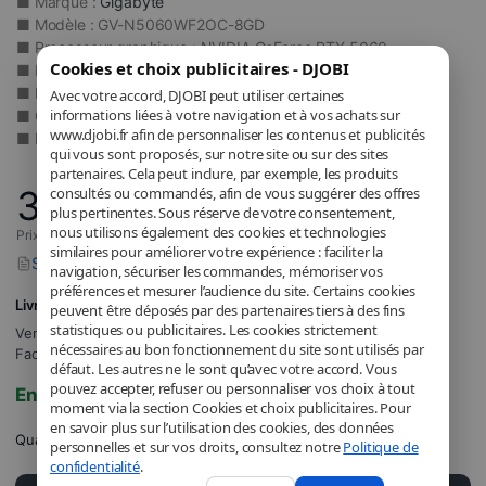
■ Marque :
Gigabyte
■ Modèle : GV-N5060WF2OC-8GD
■ Processeur graphique : NVIDIA GeForce RTX 5060
Cookies et choix publicitaires - DJOBI
■ Mémoire vidéo : 8 Go GDDR7
■ Fréquence boost : 2512 MHz
Avec votre accord, DJOBI peut utiliser certaines
informations liées à votre navigation et à vos achats sur
■ Connectique : 1 × HDMI / 3 × DisplayPort
www.djobi.fr afin de personnaliser les contenus et publicités
■ Résolution max : 7680 × 4320 pixels
qui vous sont proposés, sur notre site ou sur des sites
partenaires. Cela peut inclure, par exemple, les produits
366
consultés ou commandés, afin de vous suggérer des offres
,66
€
plus pertinentes. Sous réserve de votre consentement,
nous utilisons également des cookies et technologies
Prix incluant la TVA applicable.
similaires pour améliorer votre expérience : faciliter la
Signaler un problème avec ce produit
navigation, sécuriser les commandes, mémoriser vos
préférences et mesurer l’audience du site. Certains cookies
Livraison GRATUITE
peuvent être déposés par des partenaires tiers à des fins
statistiques ou publicitaires. Les cookies strictement
Vendu et expédié par
DJOBI_FR
.
nécessaires au bon fonctionnement du site sont utilisés par
Facturé par DJOBI.
défaut. Les autres ne le sont qu’avec votre accord. Vous
pouvez accepter, refuser ou personnaliser vos choix à tout
En stock
moment via la section Cookies et choix publicitaires. Pour
en savoir plus sur l’utilisation des cookies, des données
Quantité
personnelles et sur vos droits, consultez notre
Politique de
confidentialité
.