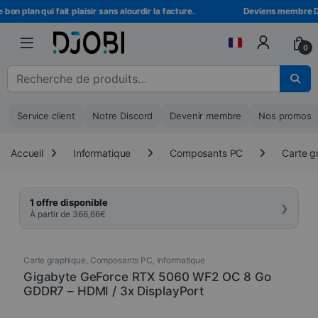
Skip to navigation
Skip to content
on plan qui fait plaisir sans alourdir la facture.
Deviens membre DJOB
0
Recherche pour :
Service client
Notre Discord
Devenir membre
Nos promos
Accueil
Informatique
Composants PC
Carte g
›
1 offre disponible
À partir de
366,66
€
Carte graphique
,
Composants PC
,
Informatique
Gigabyte GeForce RTX 5060 WF2 OC 8 Go
GDDR7 – HDMI / 3x DisplayPort