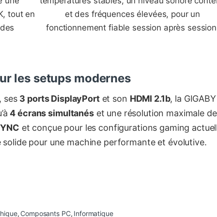
e une
températures stables, un niveau sonore cont
, tout en
et des fréquences élevées, pour un
 des
fonctionnement fiable session après session
ur les setups modernes
, ses
3 ports DisplayPort
et son
HDMI 2.1b
, la GIGAB
u’à
4 écrans simultanés
et une résolution maximale de
SYNC
et conçue pour les configurations gaming actuel
se solide pour une machine performante et évolutive.
phique
,
Composants PC
,
Informatique