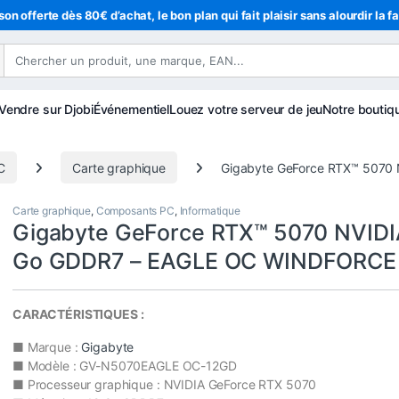
son offerte dès 80€ d’achat, le bon plan qui fait plaisir sans alourdir la f
Vendre sur Djobi
Événementiel
Louez votre serveur de jeu
Notre boutiq
C
Carte graphique
Gigabyte GeForce RTX™ 5070
Carte graphique
,
Composants PC
,
Informatique
Gigabyte GeForce RTX™ 5070 NVIDI
Go GDDR7 – EAGLE OC WINDFORCE
CARACTÉRISTIQUES :
■ Marque :
Gigabyte
■ Modèle : GV-N5070EAGLE OC-12GD
■ Processeur graphique : NVIDIA GeForce RTX 5070