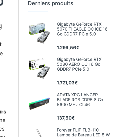
0
Derniers produits
Gigabyte GeForce RTX
g
5070 Ti EAGLE OC ICE 16
Go GDDR7 PCIe 5.0
t
1.299,56
€
le
Gigabyte GeForce RTX
5080 AERO OC 16 Go
GDDR7 PCIe 5.0
1.721,03
€
ADATA XPG LANCER
BLADE RGB DDR5 8 Go
5600 MHz CL46
urs
137,50
€
ême
es
Forever FLIP FLB-110
Lampe de Bureau LED 5 W