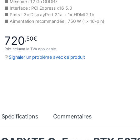
■ Mémoire : 12 Go GDDR7
■ Interface : PCI Express x16 5.0
■ Ports : 3× DisplayPort 2.1a + 1× HDMI 2.1b
■ Alimentation recommandée : 750 W (1× 16-pin)
720
,50
€
Prix incluant la TVA applicable.
Signaler un problème avec ce produit
Spécifications
Commentaires