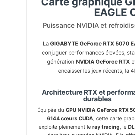
Carte graphique 
EAGLE O
Puissance NVIDIA et refroi
La
GIGABYTE GeForce RTX 5070 
conjuguer performances élevées, stabi
génération
NVIDIA GeForce RTX
e
encaisser les jeux récents, la 
Architecture RTX et perfor
durables
Équipée du
GPU NVIDIA GeForce RTX 5
6144 cœurs CUDA
, cette carte gra
exploite pleinement le
ray tracing
, le
DL