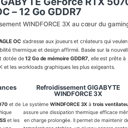
GIGABYTE GeForce RTX 507
C – 12 Go GDDR7
dissement WINDFORCE 3X au cœur du gamin
EAGLE OC
s’adresse aux joueurs et créateurs qui veulen
lité thermique et design affirmé. Basée sur la nouvel
t dotée de
12 Go de mémoire GDDR7
, elle est prête à
4K et les workloads graphiques les plus exigeants.
mances
Refroidissement GIGABYTE
WINDFORCE 3X
070
et de
Le système
WINDFORCE 3X
à
trois ventilate
phique
assure une dissipation thermique efficace m
SS
et les
en charge prolongée. Il permet de maintenir d