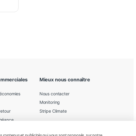
ommerciales
Mieux nous connaître
 économies
Nous contacter
Monitoring
retour
Stripe Climate
chéance
les contenus et publicités qui vous sont proposés, sur notre