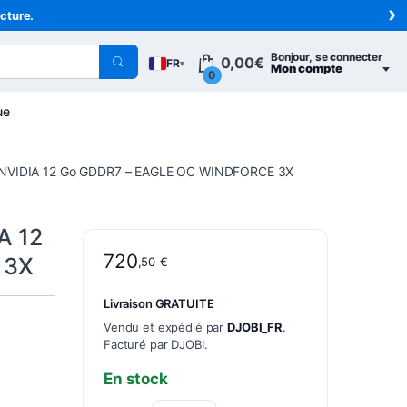
›
acture.
Bonjour, se connecter
0,00
€
FR
▾
Mon compte
0
ue
 NVIDIA 12 Go GDDR7 – EAGLE OC WINDFORCE 3X
A 12
720
 3X
,50
€
Livraison GRATUITE
Vendu et expédié par
DJOBI_FR
.
Facturé par DJOBI.
En stock