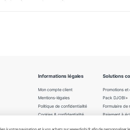
Informations légales
Solutions c
Mon compte client
Promotions et
Mentions-légales
Pack DJOBI+
Politique de confidentialité
Formulaire de 
Cookies & confidentialité
Paiement à é
Mes préférences
Garantie a vie
iées à votre navigation et à vos achats sur www.djobi.fr afin de personnaliser 