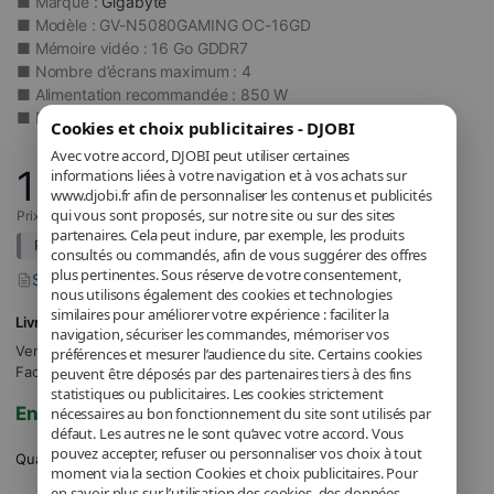
■ Marque :
Gigabyte
■ Modèle : GV-N5080GAMING OC-16GD
■ Mémoire vidéo : 16 Go GDDR7
■ Nombre d’écrans maximum : 4
■ Alimentation recommandée : 850 W
■ Dimensions : L=340 l=140 H=70 mm
Cookies et choix publicitaires - DJOBI
Avec votre accord, DJOBI peut utiliser certaines
1 479
informations liées à votre navigation et à vos achats sur
,74
€
www.djobi.fr afin de personnaliser les contenus et publicités
qui vous sont proposés, sur notre site ou sur des sites
Prix incluant la TVA applicable.
partenaires. Cela peut inclure, par exemple, les produits
Prix de référence :
1.695,00
€
Détails
consultés ou commandés, afin de vous suggérer des offres
plus pertinentes. Sous réserve de votre consentement,
Signaler un problème avec ce produit
nous utilisons également des cookies et technologies
similaires pour améliorer votre expérience : faciliter la
Livraison GRATUITE
navigation, sécuriser les commandes, mémoriser vos
Vendu et expédié par
DJOBI_FR
.
préférences et mesurer l’audience du site. Certains cookies
Facturé par DJOBI.
peuvent être déposés par des partenaires tiers à des fins
statistiques ou publicitaires. Les cookies strictement
En stock
nécessaires au bon fonctionnement du site sont utilisés par
défaut. Les autres ne le sont qu’avec votre accord. Vous
pouvez accepter, refuser ou personnaliser vos choix à tout
Quantité
moment via la section Cookies et choix publicitaires. Pour
en savoir plus sur l’utilisation des cookies, des données