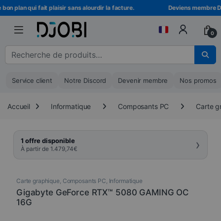
Skip to navigation
Skip to content
on plan qui fait plaisir sans alourdir la facture.
Deviens membre DJOB
0
Recherche pour :
Service client
Notre Discord
Devenir membre
Nos promos
Accueil
Informatique
Composants PC
Carte g
›
1 offre disponible
À partir de
1.479,74
€
Carte graphique
,
Composants PC
,
Informatique
Gigabyte GeForce RTX™ 5080 GAMING OC
16G