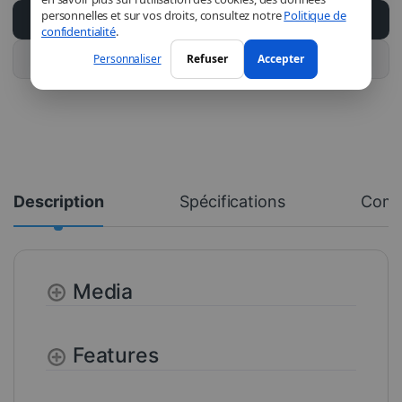
personnelles et sur vos droits, consultez notre
Politique de
Ajouter au panier
confidentialité
.
Personnaliser
Refuser
Accepter
Acheter ce produit
Description
Spécifications
Comm
Media
Features