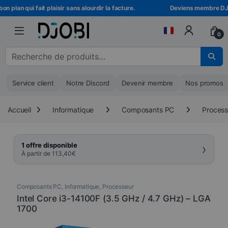
Skip to navigation
Skip to content
 plan qui fait plaisir sans alourdir la facture.
Deviens membre DJOBI 
0
Recherche pour :
Service client
Notre Discord
Devenir membre
Nos promos
Accueil
Informatique
Composants PC
Process
›
1 offre disponible
À partir de
113,40
€
Composants PC
,
Informatique
,
Processeur
Intel Core i3-14100F (3.5 GHz / 4.7 GHz) – LGA
1700