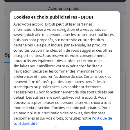
Acheter ce produit
Cookies et choix publicitaires - DJOBI
Avec votre accord, DJOBI peut utiliser certaines
informations liées à votre navigation et à vos achats sur
www.djobi.fr afin de personnaliser les contenus et publicités
qui vous sont proposés, sur notre site ou sur des sites
partenaires. Cela peut inclure, par exemple, les produits
consultés ou commandés, afin de vous suggérer des offres
Spécifications
Commentaires
plus pertinentes. Sous réserve de votre consentement,
nous utilisons également des cookies et technologies
similaires pour améliorer votre expérience : faciliter la
navigation, sécuriser les commandes, mémoriser vos
préférences et mesurer l’audience du site. Certains cookies
peuvent être déposés par des partenaires tiers à des fins
Marque
Intel
statistiques ou publicitaires. Les cookies strictement
nécessaires au bon fonctionnement du site sont utilisés par
Modèle
BX8071514100F
défaut. Les autres ne le sont qu’avec votre accord. Vous
pouvez accepter, refuser ou personnaliser vos choix à tout
Socket
LGA 1700
moment via la section Cookies et choix publicitaires. Pour
en savoir plus sur l’utilisation des cookies, des données
Fréquence
3.5 GHz
personnelles et sur vos droits, consultez notre
Politique de
confidentialité
.
CPU