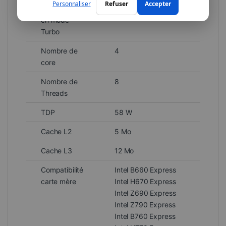
Personnaliser
Refuser
Accepter
Fréquence
4.7 GHz
en mode
Turbo
Nombre de
4
core
Nombre de
8
Threads
TDP
58 W
Cache L2
5 Mo
Cache L3
12 Mo
Compatibilité
Intel B660 Express
carte mère
Intel H670 Express
Intel Z690 Express
Intel Z790 Express
Intel B760 Express